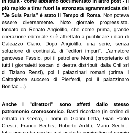
In Italia - come abbiamo documentato in altro post - il
più rapido a tirar fuori la stronzata sgrammaticata del
"Je Suis Paris" è stato il Tempo di Roma
. Non poteva
essere diversamente. Noto giornale progressista,
fondato da Renato Angiolillo, che come prima, grande
operazione editoriale si è affrettato a pubblicare i diari di
Galeazzo Ciano. Dopo Angiolillo, una serie, senza
soluzione di continuità, di "editori impuri". L'armatore
genovese Fassio, poi il petroliere Monti (proprietario di
tutti i giornaletti toscani di destra distribuiti dalla Chil srl
di Tiziano Renzi), poi i palazzinari romani (prima il
Caltagirone suocero di Pierferdi, poi il palazzinaro
Bonifaci...)
Anche i "direttori" sono affetti dallo stesso
patromonio cromosomico
. Basti ricordare (in ordine di
entrata in scena), i nomi di Gianni Letta, Gian Paolo
Cresci, Franco Bechis, Roberto Arditti, Mario Sechi...
tutta gente che non ha mai avuto la nomination al premio