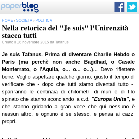
HOME
›
SOCIETÀ
›
POLITICA
Nella retorica del "Je suis" l'Unirenzità
stacca tutti
Creato il 16 novembre 2015 da
Tafanus
Je suis Tafanus. Prima di diventare Charlie Hebdo o
Paris (ma perchè non anche Bagdhad, o Casale
Monferrato, o l'Aquila, o... o... o...)
... Devo riflettere
bene. Voglio aspettare qualche giorno, giusto il tempo di
verificare che - dopo che tutti siamo diventati tutto -
spariranno le centinaia di chilometri di muri e di filo
spinato che stanno sconciando la c.d.
"Europa Unita"
, e
che stanno gridando a gran voce che qui nessuno è
nessun altro, e ognuno è se stesso, e pensa ai cazzi
propri.