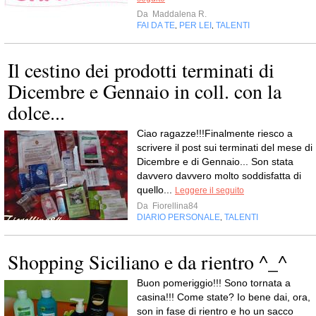
Da
Maddalena R.
FAI DA TE
PER LEI
TALENTI
,
,
Il cestino dei prodotti terminati di
Dicembre e Gennaio in coll. con la
dolce...
Ciao ragazze!!!Finalmente riesco a
scrivere il post sui terminati del mese di
Dicembre e di Gennaio... Son stata
davvero davvero molto soddisfatta di
quello...
Leggere il seguito
Da
Fiorellina84
DIARIO PERSONALE
TALENTI
,
Shopping Siciliano e da rientro ^_^
Buon pomeriggio!!! Sono tornata a
casina!!! Come state? Io bene dai, ora,
son in fase di rientro e ho un sacco