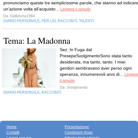
pronunciamo queste tre semplicissime parole, che stanno ad indicar
un’azione volta all’acquisto...
Leggere il seguito
Da
Gattolona1964
DIARIO PERSONALE
PER LEI
RACCONTI
TALENTI
,
,
,
Tema: La Madonna
Sez. In Fuga dal
PresepeSvolgimentoSono stata tanto
desiderata, ma tanto, tanto. I miei
genitori sembravano aver perso ogni
speranza, innumerevoli anni di...
Legger
il seguito
Da
Svolgimento
DIARIO PERSONALE
RACCONTI
,
Home
Presentazione
Contatti
Condizioni d'uso