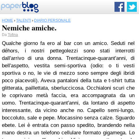
HOME
›
TALENTI
›
DIARIO PERSONALE
Nemiche amiche.
Da
Tofina
Qualche giorno fa ero al bar con un amico. Seduti nel
déhors, i nostri pettegolezzi sono stati interrotti
dall'arrivo di una donna.
Trentacinque-quarant'anni, di
bell'aspetto, vestita semi-sportiva (odio: o ti vesti
sportiva o no, le vie di mezzo sono sempre degli ibridi
poco piacevoli). Aveva pantaloni della tuta e t-shirt tutta
glitterata, paillettata, sberluccicosa. Occhialoni scuri che
le coprivano metà faccia, era accompagnata da un
uomo.
Trentacinque-quarant'anni, da lontano di aspetto
interessante, da vicino anche no. Capello semi-lungo,
boccoluto, sale e pepe. Mocassino senza calze. Sguardo
ebete.
Lei è entrata con passo spedito, brandendo nella
mano destra un telefono cellulare formato gigamega. Lo