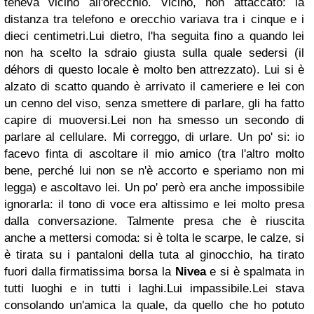
teneva vicino all'orecchio. Vicino, non attaccato: la
distanza tra telefono e orecchio variava tra i cinque e i
dieci centimetri.
Lui dietro, l'ha seguita fino a quando lei
non ha scelto la sdraio giusta sulla quale sedersi (il
déhors di questo locale è molto ben attrezzato). Lui si è
alzato di scatto quando è arrivato il cameriere e lei con
un cenno del viso, senza smettere di parlare, gli ha fatto
capire di muoversi.
Lei non ha smesso un secondo di
parlare al cellulare. Mi correggo, di urlare.
Un po' si: io
facevo finta di ascoltare il mio amico (tra l'altro molto
bene, perché lui non se n'è accorto e speriamo non mi
legga) e ascoltavo lei. Un po' però era anche impossibile
ignorarla: il tono di voce era altissimo e lei molto presa
dalla conversazione. Talmente presa che è riuscita
anche a mettersi comoda: si è tolta le scarpe, le calze, si
è tirata su i pantaloni della tuta al ginocchio, ha tirato
fuori dalla firmatissima borsa la
Nivea
e si è spalmata in
tutti luoghi e in tutti i laghi.
Lui impassibile.
Lei stava
consolando un'amica la quale, da quello che ho potuto