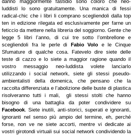
danno maggiormente fastidio sono coloro che neo-
luddisti lo sono gratuitamente. Una manica di fessi
radical-chic che i libri li comprano scegliendoli dalla top
ten in edizione rilegata ed esclusivamente per farne un
feticcio da mettere nella libreria del soggiorno. Gente che
legge 5 libri l’anno, di cui tre sotto l’ombrellone e
scegliendoli fra le perle di
Fabio Volo
e le Cinque
Sfumature di qualche cosa. Fatevelo dire siete delle
teste di cazzo e lo siete a maggior ragione quando il
vostro messaggio neo-luddista volete lanciarlo
utilizzando i social network, siete gli stessi pseudo-
ambientalisti della domenica, che pensano che la
raccolta differenziata e l’abolizione delle buste di plastica
risolveranno tutti i mali, gli stessi stolti che hanno
bisogno di una battaglia da poter condividere su
Facebook
. Siete inutili, anti-storici, superati e ignoranti,
ignoranti nel senso più ampio del termine, eh, perché
forse, non ve ne siete accorti, mentre vi dedicate ai
vostri girotondi virtuali sui social network condividendo la