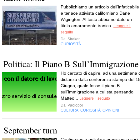
Pubblichiamo un articolo dell’infaticabile
e tenace attivista californiano Dane
Wigington. Al testo abbiamo dato un
titolo amaramente ironico.
Leggere il
seguito
Da
Straker
CURIOSITÀ
Politica: Il Piano B Sull’Immigrazione
Ho cercato di capire, ad una settimana d
distanza dalla conferenza stampa del 1
Giugno, quale fosse il piano B
sull’immigrazione a cui sta pensando
Matteo...
Leggere il seguito
Da
Paolopol
CULTURA
CURIOSITÀ
OPINIONI
,
,
September turn
Continuano a pullulare previsioni e voci 