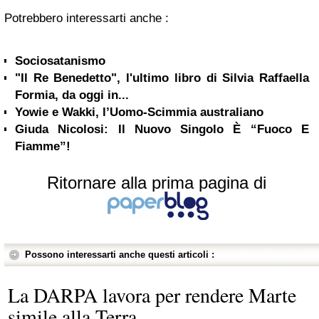
Potrebbero interessarti anche :
Sociosatanismo
"Il Re Benedetto", l'ultimo libro di Silvia Raffaella
Formia, da oggi in...
Yowie e Wakki, l’Uomo-Scimmia australiano
Giuda Nicolosi: Il Nuovo Singolo È “Fuoco E
Fiamme”!
Ritornare alla prima pagina di
Possono interessarti anche questi articoli :
La DARPA lavora per rendere Marte
simile alla Terra