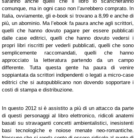
saranno anche quelli che il libro lo scaricheranno
comunque, ma in ogni caso non l’avrebbero comprato. In
Italia, ovviamente, gli e-book si trovano a 8,99 e anche di
più, un abominio. Ma l’ebook fa paura anche agli scrittori,
quelli che hanno dovuto pagare per essere pubblicati
dalle case editrici, quelli che hanno dovuto vedersi i
propri libri riscritti per vederli pubblicati, quelli che sono
semplicemente raccomandati, quelli che hanno
approcciato la letteratura partendo da un campo
differente. Tutta questa gente ha paura di venire
soppiantata da scrittori indipendenti o legati a micro-case
editrici che si autopubblicano non dovendo sopportare i
costi di stampa e distribuzione.
In questo 2012 si è assistito a più di un attacco da parte
di questi personaggi al libro elettronico, ridicoli anatemi
basati su stravaganti concetti ambientalistici, inesistenti
basi tecnologiche e noiose menate neo-romantiche.
Nessuno che si renda conto di essere ridicolo al punto di