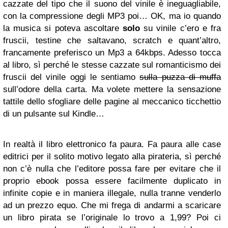
cazzate del tipo che il suono del vinile è ineguagliabile,
con la compressione degli MP3 poi… OK, ma io quando
la musica si poteva ascoltare
solo
su vinile c’ero e fra
fruscii, testine che saltavano, scratch e quant’altro,
francamente preferisco un Mp3 a 64kbps. Adesso tocca
al libro, sì perché le stesse cazzate sul romanticismo dei
fruscii del vinile oggi le sentiamo
sulla puzza di muffa
sull’odore della carta. Ma volete mettere la sensazione
tattile dello sfogliare delle pagine al meccanico ticchettio
di un pulsante sul Kindle…
In realtà il libro elettronico fa paura. Fa paura alle case
editrici per il solito motivo legato alla pirateria, sì perché
non c’è nulla che l’editore possa fare per evitare che il
proprio ebook possa essere facilmente duplicato in
infinite copie e in maniera illegale, nulla tranne venderlo
ad un prezzo equo. Che mi frega di andarmi a scaricare
un libro pirata se l’originale lo trovo a 1,99? Poi ci