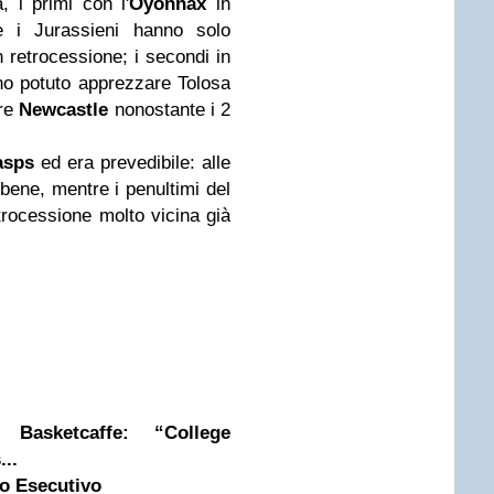
 i primi con l'
Oyonnax
in
e i Jurassieni hanno solo
 retrocessione; i secondi in
o potuto apprezzare Tolosa
are
Newcastle
nonostante i 2
asps
ed era prevedibile: alle
bene, mentre i penultimi del
rocessione molto vicina già
Basketcaffe: “College
...
to Esecutivo