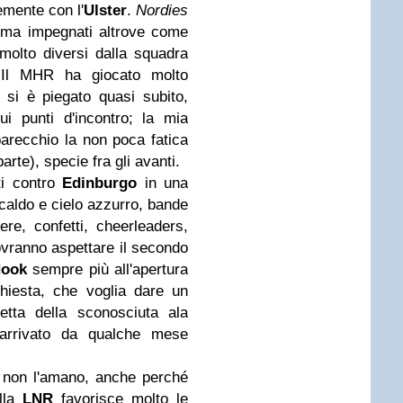
mente con l'
Ulster
.
Nordies
prima impegnati altrove come
olto diversi dalla squadra
e. Il MHR ha giocato molto
e si è piegato quasi subito,
ui punti d'incontro; la mia
arecchio la non poca fatica
arte), specie fra gli avanti.
ti contro
Edinburgo
in una
caldo e cielo azzurro, bande
re, confetti, cheerleaders,
ovranno aspettare il secondo
ook
sempre più all'apertura
hiesta, che voglia dare un
tta della sconosciuta ala
arrivato da qualche mese
i non l'amano, anche perché
alla
LNR
favorisce molto le