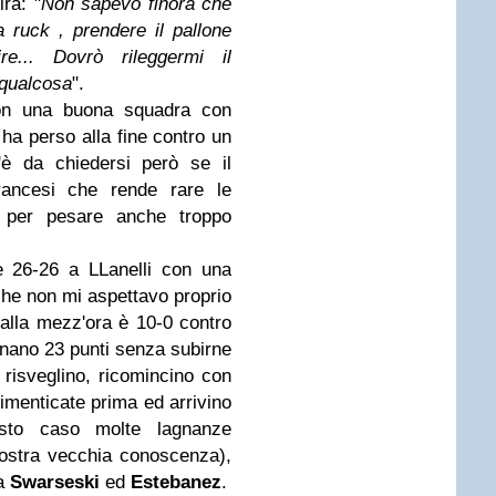
rà: "
Non sapevo finora che
la ruck , prendere il pallone
ire... Dovrò rileggermi il
 qualcosa
".
n una buona squadra con
 ha perso alla fine contro un
'è da chiedersi però se il
rancesi che rende rare le
ca per pesare anche troppo
e 26-26 a LLanelli con una
 che non mi aspettavo proprio
 alla mezz'ora è 10-0 contro
nano 23 punti senza subirne
 risveglino, ricomincino con
dimenticate prima ed arrivino
sto caso molte lagnanze
ostra vecchia conoscenza),
 a
Swarseski
ed
Estebanez
.