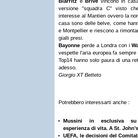
Biarritz
e
Brive
vincono in casa,
versione "squadra C" visto ch
interesse al Mantien ovvero la non
casa sono delle belve, come hann
e Montpellier e riescono a rimont
gialli presi.
Bayonne
perde a Londra con i
W
vespette l'aria europea fa sempre 
Top14 hanno solo paura di una ret
adesso.
Giorgio XT Betteto
Potrebbero interessarti anche :
Mussini in esclusiva su 
esperienza di vita. A St. John’s
UEFA, le decisioni del Comita