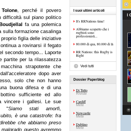
:
Tolone
, perché il povero
I suoi ultimi articoli
I
ifficoltà sul piano politico
It's RRNations time!
Boudjellal
fa una polemica
Abbiamo scoperto che i
ma sulla formazione casalinga
rugbisti sono
professionisti...
roprio figlia delle iniziative
80.000 di qua, 80.000 di là
ontinua a rovinarsi il fegato
RR Nations: this Rugby is
nel secondo tempo... Laporte
Right
 partite per la rilassatezza
 macchina strapotente che
Vedi tutti
 dall'acceleratore dopo aver
Dossier Paperblog
esso, solo che non hanno
una buona difesa e di una
Di Tutto
Riviste
ottino sufficiente ed allo
 vincere i gallesi. Le sue
Cardiff
Mete
e: "
Siamo stati amorfi,
Newcastle
subito, è una catastrofe: fra
Mete
 direbbe che abbiamo preso
Dublino
Mete
 e malgrado questo avremmo