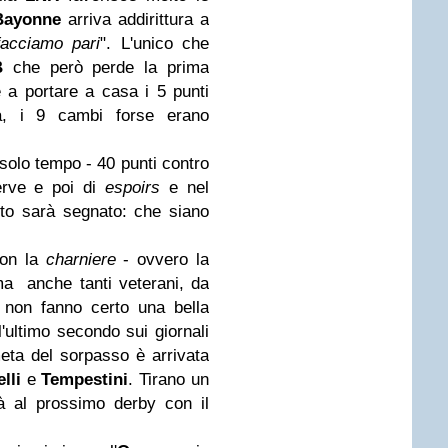
Bayonne
arriva addirittura a
acciamo pari
". L'unico che
B
che però perde la prima
 a portare a casa i 5 punti
za, i 9 cambi forse erano
solo tempo - 40 punti contro
erve e poi di
espoirs
e nel
o sarà segnato: che siano
on la
charniere
- ovvero la
ma anche tanti veterani, da
 non fanno certo una bella
ll'ultimo secondo sui giornali
eta del sorpasso è arrivata
lli
e
Tempestini
. Tirano un
à al prossimo derby con il