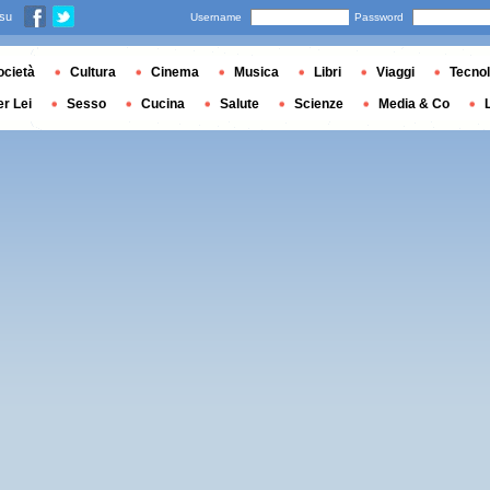
 su
Username
Password
ocietà
Cultura
Cinema
Musica
Libri
Viaggi
Tecnol
er Lei
Sesso
Cucina
Salute
Scienze
Media & Co