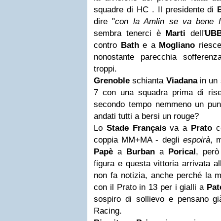
squadre di HC . Il presidente di
dire "
con la Amlin se va bene f
sembra tenerci è
Marti
dell'
UB
contro
Bath
e a
Mogliano
riesce
nonostante parecchia sofferen
troppi.
Grenoble
schianta
Viadana
in un 
7 con una squadra prima di ris
secondo tempo nemmeno un punt
andati tutti a bersi un rouge?
Lo
Stade Français
va a
Prato
c
coppia MM+MA - degli
espoirà
, 
Papè
a
Burban
a
Porical
, però
figura e questa vittoria arrivata a
non fa notizia, anche perché la m
con il Prato in 13 per i gialli a
Pate
sospiro di sollievo e pensano gi
Racing.