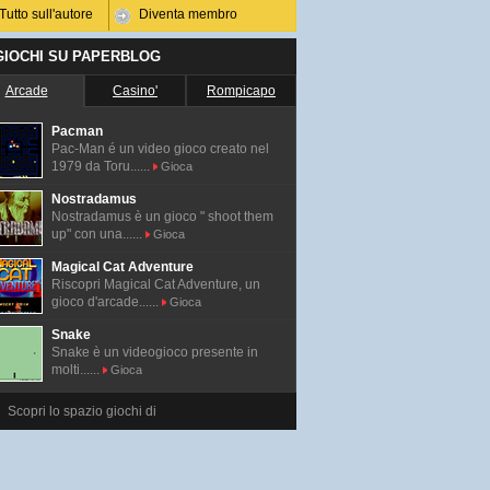
Tutto sull'autore
Diventa membro
 GIOCHI SU PAPERBLOG
Arcade
Casino'
Rompicapo
Pacman
Pac-Man é un video gioco creato nel
1979 da Toru......
Gioca
Nostradamus
Nostradamus è un gioco " shoot them
up" con una......
Gioca
Magical Cat Adventure
Riscopri Magical Cat Adventure, un
gioco d'arcade......
Gioca
Snake
Snake è un videogioco presente in
molti......
Gioca
Scopri lo spazio giochi di