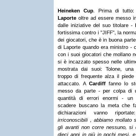
Heineken Cup
. Prima di tutto
Laporte
oltre ad essere messo in d
dalle iniziative del suo titolare -
fortissima contro i "JIFF", la nor
dei giocatori, che è in buona parte p
di Laporte quando era ministro - c
con i suoi giocatori che mollano 
si è incazzato spesso nelle ultime
mostrata dai suoi: Tolone, una
troppo di frequente alza il piede
attaccato. A
Cardiff
fanno lo st
messo da parte - per colpa di 
quantità di errori enormi - un b
scadere buscano la meta che fa
dichiarazioni vanno riportat
irriconoscibili , abbiamo mollato 
gli avanti non corre nessuno, si
dieci anni in più in pochi mesi,