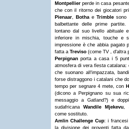
Montpellier
perde in casa pesante
che con il ritorno dei giocatori 
Pienaar
,
Botha
e
Trimble
sono m
balbettante delle prime partit
lontano dal suo livello abituale 
inferiore in mischia, touche e s
impressione è che abbia pagato p
fatta a
Treviso
(come TV , d'altra p
Perpignan
porta a casa i 5 pun
atmosfera di vera
fiesta
catalana: 
che suonano all'impazzata, bandie
forse distraggono i catalani che d
tempo per segnare 4 mete, con
H
(dicono a Perpignano su sua ric
messaggio a Gatland?) e doppie
sudafricana
Wandile Mjekevu
, 
come sostituto.
Amlin Challenge Cup
: i frances
la divisione dei proventi fatta d