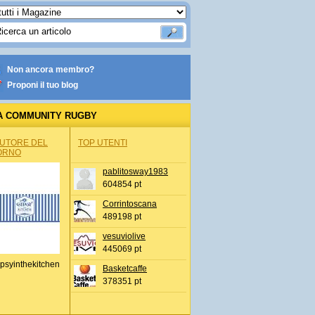
Non ancora membro?
Proponi il tuo blog
A COMMUNITY RUGBY
AUTORE DEL
TOP UTENTI
ORNO
pablitosway1983
604854 pt
Corrintoscana
489198 pt
vesuviolive
445069 pt
psyinthekitchen
Basketcaffe
378351 pt