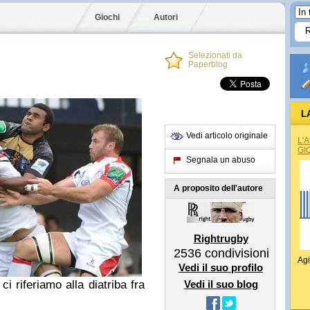
Giochi
Autori
Selezionati da
Paperblog
L
Vedi articolo originale
L'
GI
Segnala un abuso
A proposito dell'autore
Rightrugby
2536
condivisioni
Agi
Vedi il suo profilo
i riferiamo alla diatriba fra
Vedi il suo blog