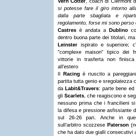
Vern Cotter
, coach di Clermont di
si potesse fare il giro intorno al
dalla parte sbagliata e ripart
regolamento, forse mi sono perso
Castres
è andata a
Dublino
co
dentro buona parte dei titolari, ma
Leinster
ispirato e superiore; c
"complexe maison" tipico dei f
vittorie in trasferta non finis
all'estero
Il
Racing
è riuscito a pareggiar
partita tutta genio e sregolatezza
da
Labit&Travers
: parte bene ed
gli
Scarlets
, che reagiscono e seg
nessuno prima che i francilieni si
la difesa e pressione asfissiante 
sul 26-26 pari. Anche in que
sull'arbitro scozzese
Paterson
(n
che ha dato due gialli consecutivi