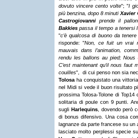
dovuto vincere cento volte
"; "
I g
più benzina, dopo 8 minuti
Xavier 
Castrogiovanni
prende il pallon
Bakkies
passa il tempo a tenersi l
"
c'è qualcosa di buono da tener
risponde: "
Non, ce fuit un vrai
mauvais dans l'animation, comm
rendu les ballons au pied; Nous 
C'est maintenant qu'il nous faut
couilles
", di cui penso non sia nec
Tolosa
ha conquistato una vittor
nel Midi si vede il buon risultato 
prossima Tolosa-Tolone di Top14 c
solitaria di poule con 9 punti. A
sugli
Harlequins
, dovendo però c
di bonus difensivo. Una cosa com
lagnanze da parte francese su un 
lasciato molto perplessi specie su