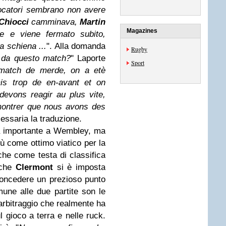
iocatori sembrano non avere
Chiocci
camminava,
Martin
Magazines
e e viene fermato subito,
a schiena ...
". Alla domanda
Rugby
e da questo match?
" Laporte
Sport
 match de merde, on a etè
is trop de en-avant et on
devons reagir au plus vite,
 montrer que nous avons des
essaria la traduzione.
ia importante a Wembley, ma
più come ottimo viatico per la
he come testa di classifica
nche
Clermont
si è imposta
oncedere un prezioso punto
une alle due partite son le
arbitraggio che realmente ha
l gioco a terra e nelle ruck.