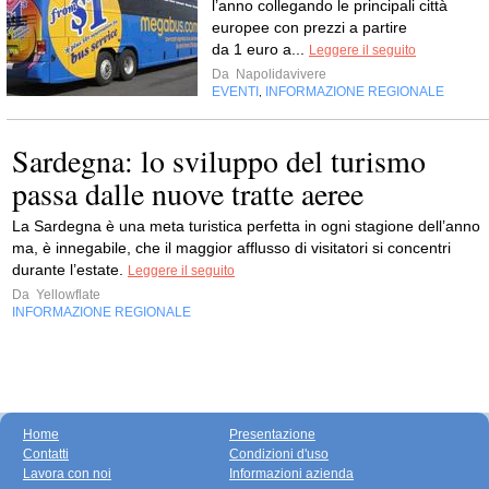
l’anno collegando le principali città
europee con prezzi a partire
da 1 euro a...
Leggere il seguito
Da
Napolidavivere
EVENTI
INFORMAZIONE REGIONALE
,
Sardegna: lo sviluppo del turismo
passa dalle nuove tratte aeree
La Sardegna è una meta turistica perfetta in ogni stagione dell’anno
ma, è innegabile, che il maggior afflusso di visitatori si concentri
durante l’estate.
Leggere il seguito
Da
Yellowflate
INFORMAZIONE REGIONALE
Home
Presentazione
Contatti
Condizioni d'uso
Lavora con noi
Informazioni azienda