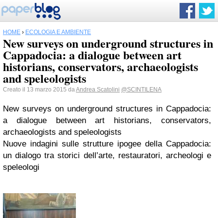
HOME
›
ECOLOGIA E AMBIENTE
New surveys on underground structures in
Cappadocia: a dialogue between art
historians, conservators, archaeologists
and speleologists
Creato il 13 marzo 2015 da
Andrea Scatolini
@SCINTILENA
New surveys on underground structures in Cappadocia:
a dialogue between art historians, conservators,
archaeologists and speleologists
Nuove indagini sulle strutture ipogee della Cappadocia:
un dialogo tra storici dell’arte, restauratori, archeologi e
speleologi