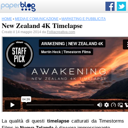
HOME
›
MEDIA E COMUNICAZIONE
›
MARKETING E PUBBLICITÀ
New Zealand 4K Timelapse
Creato il 14 maggio 2014 da
Folliacreativa.com
La qualità di questi
timelapse
catturati da Timestorms
Films in
Nuova Zelanda
è davvero impressionante.