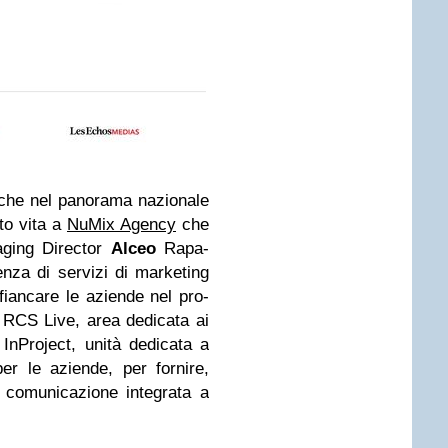
che nel pano­rama nazio­nale
to vita a
NuMix Agency
che
­ging Direc­tor
Alceo
Rapa­
nza di ser­vizi di mar­ke­ting
ffian­care le aziende nel pro­
e, RCS Live, area dedi­cata ai
nPro­ject, unità dedi­cata a
 per le aziende, per for­nire,
comu­ni­ca­zione inte­grata a