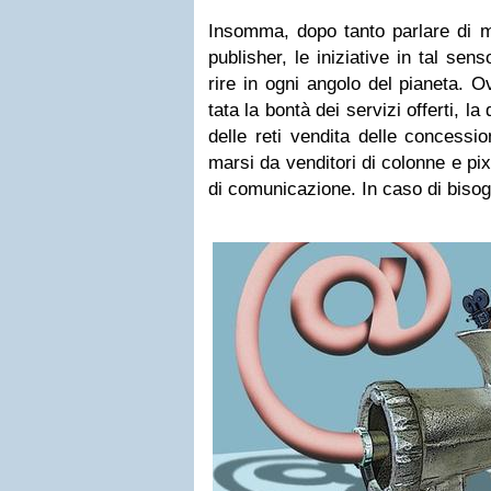
Insomma, dopo tanto par­lare di mo
publi­sher, le ini­zia­tive in tal sens
rire in ogni angolo del pia­neta. 
tata la bontà dei ser­vizi offerti, la 
delle reti ven­dita delle con­ces­sio
marsi da ven­di­tori di colonne e pixe
di comu­ni­ca­zione. In caso di biso