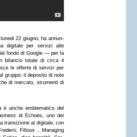
 lunedi 22 giu­gno, ha annun­
ma digi­tale per ser­vizi alle
 dal fondo di Goo­gle — per la
bilan­cio totale di circa 4
­sce le offerte di ser­vizi per
l gruppo: il depo­sito di note
­che di mer­cato, stru­menti di
rma è anche emble­ma­tico del
usi­ness di Echoes, uno dei
tran­si­zione al digi­tale, con
e­de­ric Fil­loux , Mana­ging