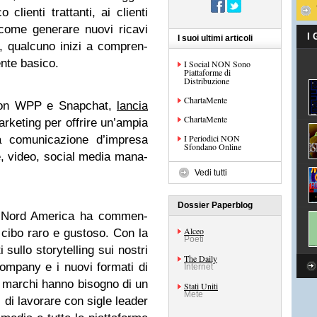
clienti trat­tanti, ai clienti
come gene­rare nuovi ricavi
I
I suoi ultimi articoli
e, qual­cuno inizi a com­pren­
ente basico.
I Social NON Sono
Piattaforme di
Distribuzione
ChartaMente
ne con WPP e Sna­p­chat,
lan­cia
ChartaMente
ar­ke­ting per offrire un’ampia
I Periodici NON
 comu­ni­ca­zione d’impresa
Sfondano Online
­che, video, social media mana­
Vedi tutti
Dossier Paperblog
l Nord Ame­rica ha com­men­
Alceo
un cibo raro e gustoso. Con la
Poeti
sullo sto­ry­tel­ling sui nostri
The Daily
com­pany e i nuovi for­mati di
Internet
i mar­chi hanno biso­gno di un
Stati Uniti
Mete
 di lavo­rare con sigle lea­der