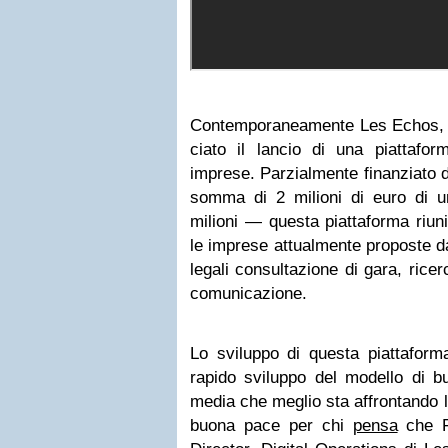
Con­tem­po­ra­nea­mente Les Echos,
ciato il lan­cio di una piat­ta­for
imprese. Par­zial­mente finan­ziato
somma di 2 milioni di euro di un 
milioni — que­sta piat­ta­forma riu­ni
le imprese attual­mente pro­po­ste da
legali con­sul­ta­zione di gara, ricer
comunicazione.
Lo svi­luppo di que­sta piat­ta­fo
rapido svi­luppo del modello di b
media che meglio sta affron­tando la 
buona pace per chi
pensa
che Fr