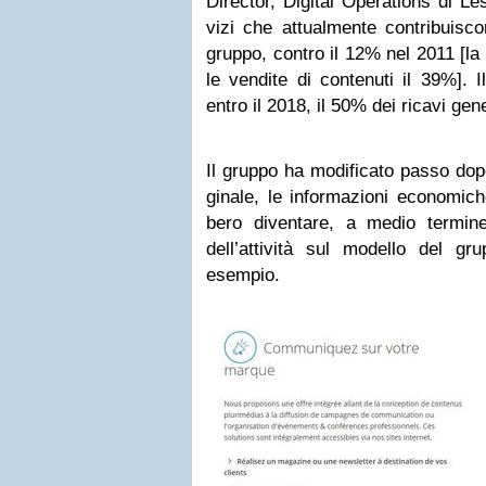
Direc­tor, Digi­tal Ope­ra­tions di L
vizi che attual­mente con­tri­bui­sc
gruppo, con­tro il 12% nel 2011 [la 
le ven­dite di con­te­nuti il 39%]. 
entro il 2018, il 50% dei ricavi gene­
Il gruppo ha modi­fi­cato passo dop
gi­nale, le infor­ma­zioni eco­no­mi­c
bero diven­tare, a medio ter­min
dell’attività sul modello del gru
esempio.