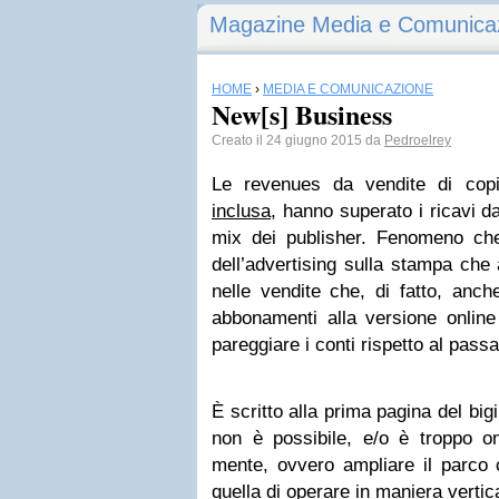
Magazine Media e Comunica
HOME
›
MEDIA E COMUNICAZIONE
New[s] Business
Creato il 24 giugno 2015 da
Pedroelrey
Le reve­nues da ven­dite di cop
inclusa
, hanno supe­rato i ricavi dall
mix dei publi­sher. Feno­meno che 
dell’advertising sulla stampa che a 
nelle ven­dite che, di fatto, anche
abbo­na­menti alla ver­sione onli
pareg­giare i conti rispetto al passa
È scritto alla prima pagina del big
non è pos­si­bile, e/o è troppo one
mente, ovvero ampliare il parco cl
quella di ope­rare in maniera ver­ti­c