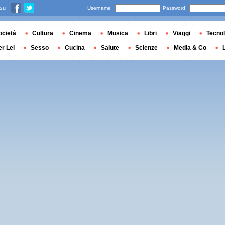
 su
Username
Password
ocietà
Cultura
Cinema
Musica
Libri
Viaggi
Tecnol
er Lei
Sesso
Cucina
Salute
Scienze
Media & Co