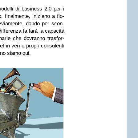
delli di busi­ness 2.0 per i
o, final­mente, ini­ziano a fio­
Ovvia­mente, dando per scon­
dif­fe­renza la farà la capa­cità
­na­rie che dovranno tra­sfor­
l in veri e pro­pri con­su­lenti
­gno siamo qui.