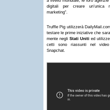
a livello mon­diale, le loro agen­zie
digi­tali per creare un’unica re
marketing”.
Truf­fle Pig uti­liz­zerà DailyMail.co
testare le prime ini­zia­tive che sar
mente negli
Stati Uniti
ed uti­liz­z
cetti sono rias­sunti nel vide
Snapchat.