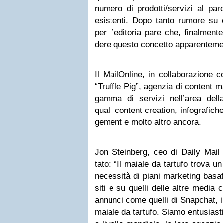
numero di prodotti/servizi al parco 
esi­stenti. Dopo tanto rumore su 
per l’editoria pare che, final­ment
dere que­sto con­cetto appa­ren­te­m
Il Mai­lOn­line, in col­la­bo­ra­zio
“Truf­fle Pig”, agen­zia di con­tent m
gamma di ser­vizi nell’area della
quali con­tent crea­tion, info­gra­fi
ge­ment e molto altro ancora.
Jon Stein­berg, ceo di Daily Mai
tato: “Il maiale da tar­tufo trova 
neces­sità di piani mar­ke­ting basati 
siti e su quelli delle altre media 
annunci come quelli di Sna­p­chat, 
maiale da tar­tufo. Siamo entu­sia­sti