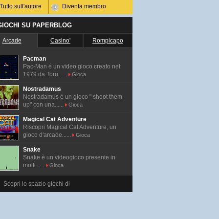
Tutto sull'autore
Diventa membro
 GIOCHI SU PAPERBLOG
Arcade
Casino'
Rompicapo
Pacman
Pac-Man é un video gioco creato nel
1979 da Toru......
Gioca
Nostradamus
Nostradamus è un gioco " shoot them
up" con una......
Gioca
Magical Cat Adventure
Riscopri Magical Cat Adventure, un
gioco d'arcade......
Gioca
Snake
Snake è un videogioco presente in
molti......
Gioca
Scopri lo spazio giochi di