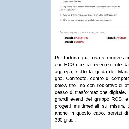
Per for­tuna qual­cosa si muove an
con RCS che ha recen­te­mente da
aggrega, sotto la guida del Mana
gna, Con­necto, cen­tro di com­pe­te
below the line con l’obiettivo di a
cesso di tra­sfor­ma­zione digi­tal
grandi eventi del gruppo RCS, e I
pro­getti mul­ti­me­diali su misura
anche in que­sto caso, ser­vizi di 
360 gradi.