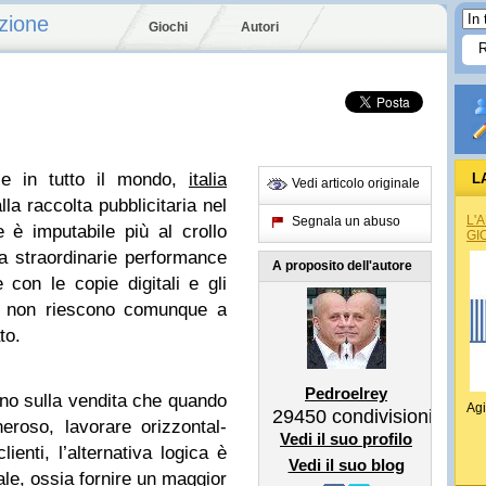
zione
Giochi
Autori
ie in tutto il mondo,
ita­lia
L
Vedi articolo originale
a rac­colta pub­bli­ci­ta­ria nel
L'
Segnala un abuso
è impu­ta­bile più al crollo
GI
straor­di­na­rie per­for­mance
A proposito dell'autore
 con le copie digi­tali e gli
ne non rie­scono comun­que a
to.
Pedroelrey
ino sulla ven­dita che quando
Agi
29450
condivisioni
­roso, lavo­rare oriz­zon­tal­
Vedi il suo profilo
ienti, l’alternativa logica è
Vedi il suo blog
ale, ossia for­nire un mag­gior