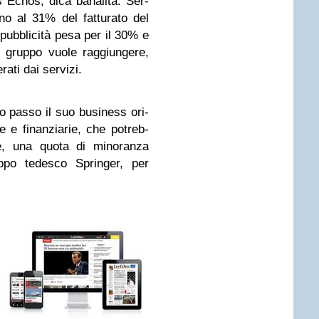
es Echos, dica bana­lità. Ser­
ono al 31% del fat­tu­rato del
pub­bli­cità pesa per il 30% e
Il gruppo vuole rag­giun­gere,
rati dai servizi.
o passo il suo busi­ness ori­
he e finan­zia­rie, che potreb­
e, una quota di mino­ranza
ppo tede­sco Sprin­ger, per