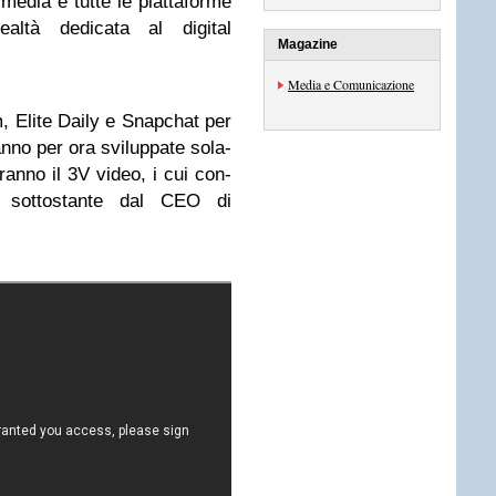
 media e tutte le piat­ta­forme
altà dedi­cata al digi­tal
Magazine
Media e Comunicazione
m, Elite Daily e Sna­p­chat per
anno per ora svi­lup­pate sola­
e­ranno il 3V video, i cui con­
o sot­to­stante dal CEO di