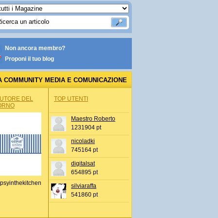
Non ancora membro?
Proponi il tuo blog
A COMMUNITY MEDIA E COMUNICAZIONE
AUTORE DEL
TOP UTENTI
ORNO
Maestro Roberto
1231904 pt
nicoladki
745164 pt
digitalsat
654895 pt
psyinthekitchen
silviaraffa
541860 pt