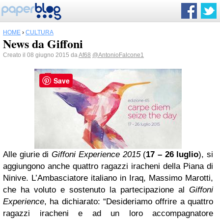
HOME
›
CULTURA
News da Giffoni
Creato il 08 giugno 2015 da
Af68
@AntonioFalcone1
Save
Alle giurie di
Giffoni Experience 2015
(
17 – 26 luglio
), si
aggiungono anche quattro ragazzi iracheni della Piana di
Ninive. L’Ambasciatore italiano in Iraq, Massimo Marotti,
che ha voluto e sostenuto la partecipazione al
Giffoni
Experience
, ha dichiarato: “Desideriamo offrire a quattro
ragazzi iracheni e ad un loro accompagnatore