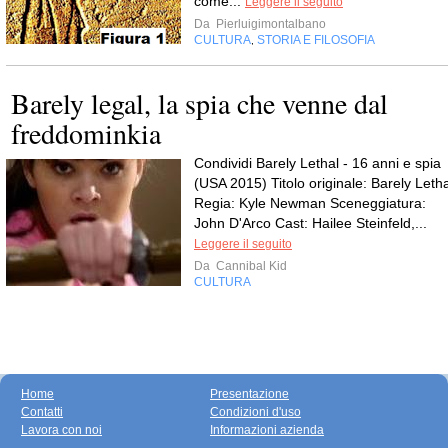
come...
Leggere il seguito
Da
Pierluigimontalbano
CULTURA
STORIA E FILOSOFIA
,
Barely legal, la spia che venne dal
freddominkia
Condividi Barely Lethal - 16 anni e spia
(USA 2015) Titolo originale: Barely Letha
Regia: Kyle Newman Sceneggiatura:
John D'Arco Cast: Hailee Steinfeld,...
Leggere il seguito
Da
Cannibal Kid
CULTURA
Home
Presentazione
Contatti
Condizioni d'uso
Lavora con noi
Informazioni azienda