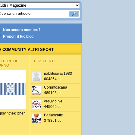
Non ancora membro?
Proponi il tuo blog
A COMMUNITY ALTRI SPORT
AUTORE DEL
TOP UTENTI
ORNO
pablitosway1983
604854 pt
Corrintoscana
489198 pt
vesuviolive
445069 pt
psyinthekitchen
Basketcaffe
378351 pt