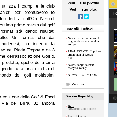
Vedi il suo profilo
utilizza i campi e le club
Vedi il suo blog
tranieri per promuovere le
I
rofeo dedicato all’Oro Nero di
rossimo primo marzo dal golf
I suoi ultimi articoli
format stà dando risultati
nvolte. Un format che dal
News. hrs: ecco i nuovi 10
migliori business hotel in
modenesi, ha inserito la
europa
ese
nel Piada Trophy e da 3
REAL ESTATE. “Il primo
amore non si scorda
nome dell’associazione Golf &
mai…”
 prodotto, quello della birra
News. coppa colmar:
ready to swing?
lgendo tutta una nicchia di
ondo del golf moltissimi
NEWS. BEST of GOLF
Vedi tutti
a edizione della Golf & Food
Dossier Paperblog
Via dei Birrai 32 ancora
Birra
.
Bevande alcooliche
Lago di Garda