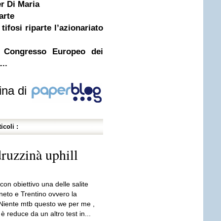
r Di Maria
arte
ifosi riparte l’azionariato
 Congresso Europeo dei
...
ina di
icoli :
ruzzinà uphill
con obiettivo una delle salite
neto e Trentino ovvero la
Niente mtb questo we per me ,
è reduce da un altro test in...