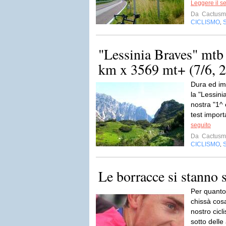
Leggere il s
Da
Cactusm
CICLISMO
,
"Lessinia Braves" mtb 
km x 3569 mt+ (7/6, 
Dura ed im
la "Lessini
nostra "1^
test impor
seguito
Da
Cactusm
CICLISMO
,
Le borracce si stanno
Per quanto
chissà cosa
nostro cicl
sotto delle