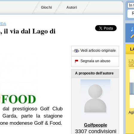
Giochi
Autori
RDA
il via dal Lago di
L
Vedi articolo originale
L'
Segnala un abuso
GI
A proposito dell'autore
 dal prestigioso Golf Club
Agi
 Garda, parte la stagione
zione modenese Golf & Food.
Golfpeople
3307
condivisioni