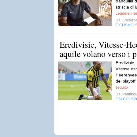
tranquilla 
striscia di l
Leggere il s
Da
Emialzos
CICLISMO
,
Eredivisie, Vitesse-He
aquile volano verso i p
Eredivisie,
Vitesse osp
Heerenveen 
dei playoff
seguito
Da
Pablito
CALCIO
SP
,