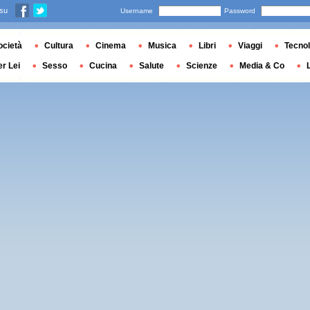
 su
Username
Password
ocietà
Cultura
Cinema
Musica
Libri
Viaggi
Tecnol
er Lei
Sesso
Cucina
Salute
Scienze
Media & Co