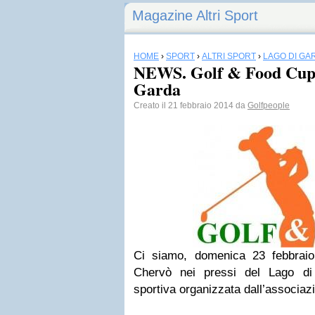
Magazine Altri Sport
HOME
›
SPORT
›
ALTRI SPORT
›
LAGO DI GA
NEWS. Golf & Food Cup, 
Garda
Creato il 21 febbraio 2014 da
Golfpeople
Ci siamo, domenica 23 febbraio
Chervò nei pressi del Lago di
sportiva organizzata dall’associa