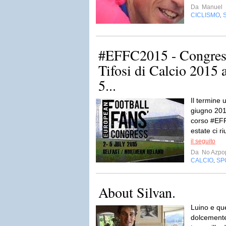
Da
Manuel
CICLISMO
,
#EFFC2015 - Congres
Tifosi di Calcio 2015 a
5...
Il termine u
giugno 201
corso #EFF
estate ci ri
il seguito
Da
No Azpo
CALCIO
SP
,
About Silvan.
Luino e qu
dolcemente