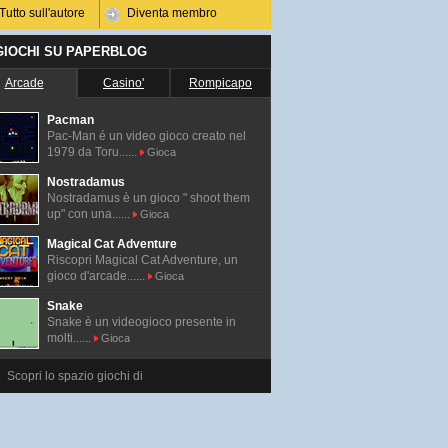
Tutto sull'autore
Diventa membro
 GIOCHI SU PAPERBLOG
Arcade
Casino'
Rompicapo
Pacman
Pac-Man é un video gioco creato nel
1979 da Toru......
Gioca
Nostradamus
Nostradamus è un gioco " shoot them
up" con una......
Gioca
Magical Cat Adventure
Riscopri Magical Cat Adventure, un
gioco d'arcade......
Gioca
Snake
Snake è un videogioco presente in
molti......
Gioca
Scopri lo spazio giochi di