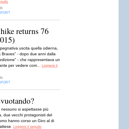
eguito
tb
SPORT
hike returns 76
2015)
pegnativa uscita quella odierna,
a Braves" - dopo due anni dalla
 edizione" - che rappresentava un
tante per vedere com...
Leggere il
tb
SPORT
 svuotando?
 nessuno si aspettasse più
, due vecchi protagonisti del
ismo hanno corso un Giro al di
 attese.
Leggere il seguito