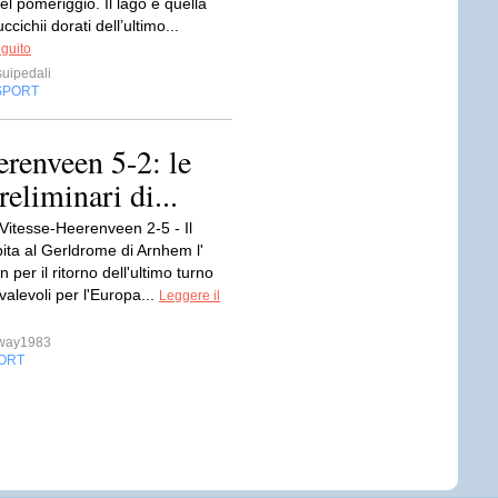
del pomeriggio. Il lago e quella
uccichii dorati dell’ultimo...
eguito
uipedali
SPORT
erenveen 5-2: le
reliminari di...
 Vitesse-Heerenveen 2-5 - Il
ita al Gerldrome di Arnhem l'
per il ritorno dell'ultimo turno
 valevoli per l'Europa...
Leggere il
sway1983
ORT