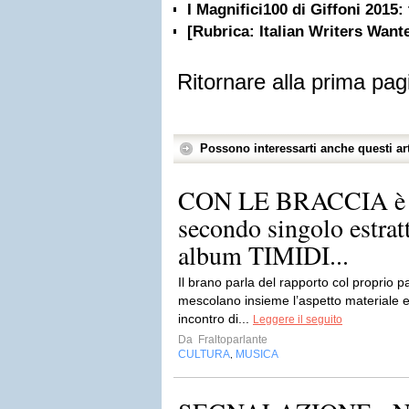
I Magnifici100 di Giffoni 2015: 
[Rubrica: Italian Writers Want
Ritornare alla prima pag
Possono interessarti anche questi art
CON LE BRACCIA è il
secondo singolo estrat
album TIMIDI...
Il brano parla del rapporto col proprio pad
mescolano insieme l’aspetto materiale e 
incontro di...
Leggere il seguito
Da
Fraltoparlante
CULTURA
MUSICA
,