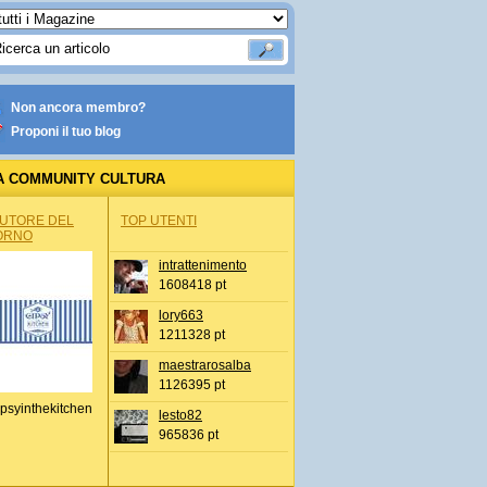
Non ancora membro?
Proponi il tuo blog
A COMMUNITY CULTURA
AUTORE DEL
TOP UTENTI
ORNO
intrattenimento
1608418 pt
lory663
1211328 pt
maestrarosalba
1126395 pt
psyinthekitchen
lesto82
965836 pt