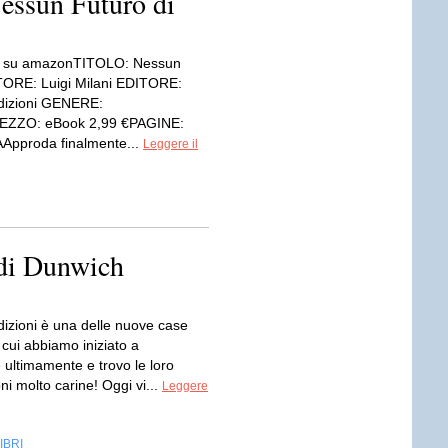
sun Futuro di
le su amazonTITOLO: Nessun
ORE: Luigi Milani EDITORE:
dizioni GENERE:
EZZO: eBook 2,99 €PAGINE:
pproda finalmente...
Leggere il
 di Dunwich
izioni è una delle nuove case
n cui abbiamo iniziato a
 ultimamente e trovo le loro
ni molto carine! Oggi vi...
Leggere
IBRI