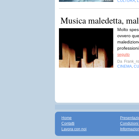
CULTURA
L
,
Musica maledetta, mal
Molto spess
ovvero quei
maledizione
professionis
seguito
Da
Frank_ro
CINEMA
CU
,
Home
Presentazi
Contatti
Condizioni
Lavora con noi
Informazio