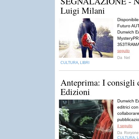
SEGNALAZIONE - Nes
Luigi Milani
Disponibi
Futuro AUT
Dunwich E
MysteryPR
353TRAMAA
seguito
Da
Nel
CULTURA
LIBRI
,
Anteprima: I consigli
Edizioni
Dunwich Ed
editrici co
collaborare
pubblicazio
il seguito
Da
Roryone
CULTURA
L
,