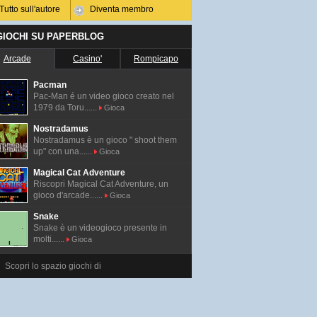
Tutto sull'autore
Diventa membro
 GIOCHI SU PAPERBLOG
Arcade
Casino'
Rompicapo
Pacman
Pac-Man é un video gioco creato nel
1979 da Toru......
Gioca
Nostradamus
Nostradamus è un gioco " shoot them
up" con una......
Gioca
Magical Cat Adventure
Riscopri Magical Cat Adventure, un
gioco d'arcade......
Gioca
Snake
Snake è un videogioco presente in
molti......
Gioca
Scopri lo spazio giochi di