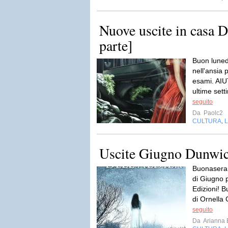
Nuove uscite in casa 
parte]
Buon lunedì
nell'ansia p
esami. AIUT
ultime sett
seguito
Da
Paolc2
CULTURA
L
,
Uscite Giugno Dunwic
Buonasera a
di Giugno 
Edizioni! B
di Ornella
seguito
Da
Arianna 