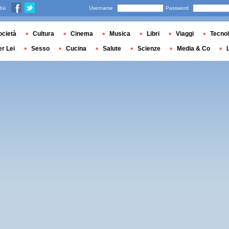
 su
Username
Password
ocietà
Cultura
Cinema
Musica
Libri
Viaggi
Tecnol
er Lei
Sesso
Cucina
Salute
Scienze
Media & Co