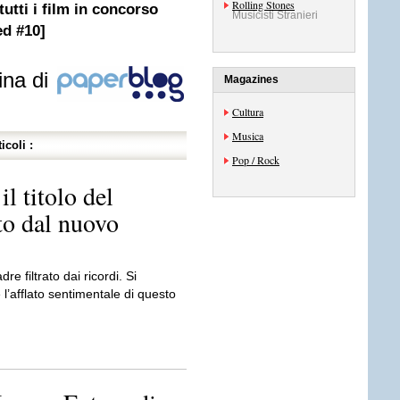
Rolling Stones
tutti i film in concorso
Musicisti Stranieri
ed #10]
ina di
Magazines
Cultura
Musica
icoli :
Pop / Rock
 titolo del
to dal nuovo
re filtrato dai ricordi. Si
l’afflato sentimentale di questo