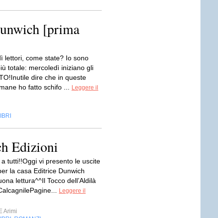
Dunwich [prima
 lettori, come state? Io sono
iù totale: mercoledì iniziano gli
O!Inutile dire che in queste
imane ho fatto schifo ...
Leggere il
IBRI
h Edizioni
 tutti!!Oggi vi presento le uscite
per la casa Editrice Dunwich
uona lettura^^Il Tocco dell’Aldilà
 CalcagnilePagine...
Leggere il
E Arimi