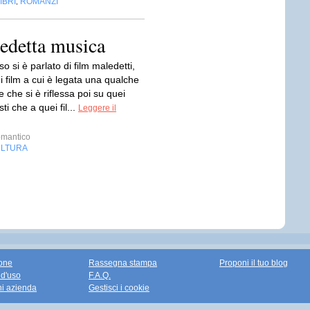
IBRI
ROMANZI
,
edetta musica
o si è parlato di film maledetti,
 film a cui è legata una qualche
 che si è riflessa poi su quei
ti che a quei fil...
Leggere il
mantico
LTURA
one
Rassegna stampa
Proponi il tuo blog
 d'uso
F.A.Q.
ni azienda
Gestisci i cookie