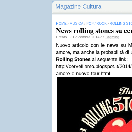
Magazine Cultura
HOME
›
MUSICA
›
POP / ROCK
›
ROLLING ST
News rolling stones su ce
Creato il 31 dicembre 2014 da
Jagming
Nuovo articolo con le news su M
amore, ma anche la probabilità di 
Rolling Stones
al seguente link:
http://cervelliamo.blogspot.it/201
amore-e-nuovo-tour.html