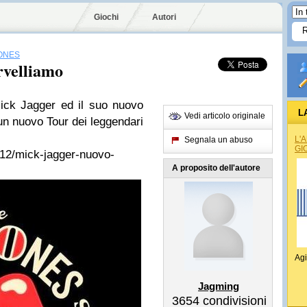
Giochi
Autori
ONES
rvelliamo
ick Jagger ed il suo nuovo
L
Vedi articolo originale
un nuovo Tour dei leggendari
L'
Segnala un abuso
GI
4/12/mick-jagger-nuovo-
A proposito dell'autore
Agi
Jagming
3654
condivisioni