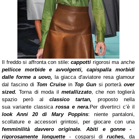
Il freddo si affronta con stile:
cappotti
rigorosi ma anche
pellicce morbide e avvolgenti, capispalla
morbidi
dalle forme a uovo,
la giacca d'aviatore resa glamour
dal fascino di
Tom Cruise
in
Top Gun
si porterà
over
sized.
Torna di moda il
metallizzato
, che non toglierà
spazio però al
classico tartan,
proposto nella
sua
variante classica
rossa e nera.
Per divertirci c’è il
look Anni 20 di Mary Poppins
: niente pantaloni,
scollature e accessori grintosi, per
giocare con una
femminilità davvero originale.
Abiti e gonne -
rigorosamente longuette
- cosparsi di
ruches,
da