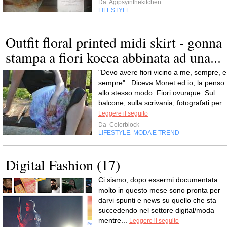
Da
Agipsyinthekitchen
LIFESTYLE
Outfit floral printed midi skirt - gonna
stampa a fiori kocca abbinata ad una...
"Devo avere fiori vicino a me, sempre, e
sempre".. Diceva Monet ed io, la penso
allo stesso modo. Fiori ovunque. Sul
balcone, sulla scrivania, fotografati per..
Leggere il seguito
Da
Colorblock
LIFESTYLE
MODA E TREND
,
Digital Fashion (17)
Ci siamo, dopo essermi documentata
molto in questo mese sono pronta per
darvi spunti e news su quello che sta
succedendo nel settore digital/moda
mentre...
Leggere il seguito