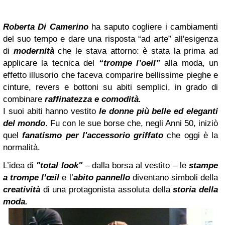
Roberta Di Camerino
ha saputo cogliere i cambiamenti
del suo tempo e dare una risposta “ad arte”
all'esigenza
di
modernità
che le stava attorno: è stata la prima ad
applicare la tecnica del
“trompe l’oeil”
alla
moda, un
effetto illusorio che faceva comparire bellissime pieghe e
cinture, revers e bottoni su abiti semplici,
in grado di
combinare
raffinatezza e comodità.
I suoi abiti hanno vestito
le donne più belle ed eleganti
del mondo
. Fu con le sue borse
che, negli Anni 50, iniziò
quel
fanatismo per l'accessorio griffato
che oggi è la
normalità.
L’idea di
"total look"
– dalla borsa al vestito – le
stampe
a trompe l’œil
e l’
abito pannello
diventano simboli
della
creatività
di una protagonista assoluta della
storia della
moda.