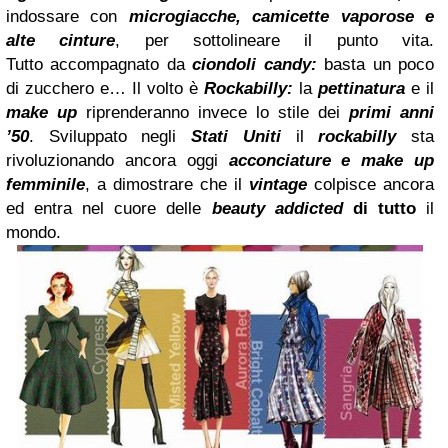
indossare con
microgiacche, camicette vaporose e
alte cinture
, per sottolineare il punto vita.
Tutto
accompagnato da
ciondoli candy:
basta un poco
di zucchero e…
Il volto è
Rockabilly:
la
pettinatura
e il
make up
riprenderanno invece lo stile dei
primi anni
’50
. Sviluppato
negli
Stati Uniti
il
rockabilly
sta
rivoluzionando ancora oggi
acconciature e make up
femminile
, a dimostrare
che il
vintage
colpisce ancora
ed entra nel cuore delle
beauty addicted
di tutto
il
mondo.