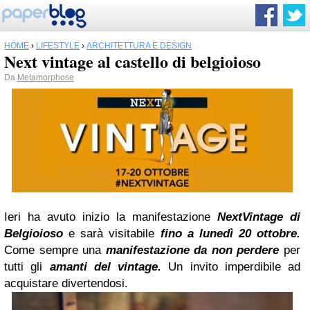
HOME
›
LIFESTYLE
›
ARCHITETTURA E DESIGN
Next vintage al castello di belgioioso
Da
Metamorphose
Ieri ha avuto inizio la manifestazione
NextVintage di
Belgioioso
e sarà visitabile
fino a lunedì 20 ottobre.
Come sempre una
manifestazione da non perdere
per
tutti gli
amanti del vintage.
Un invito imperdibile ad
acquistare divertendosi.