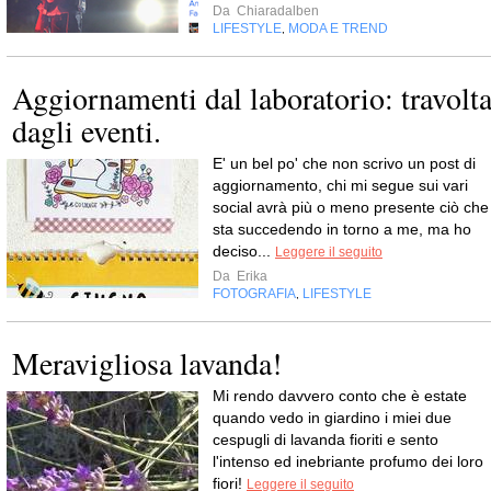
Da
Chiaradalben
LIFESTYLE
MODA E TREND
,
Aggiornamenti dal laboratorio: travolt
dagli eventi.
E' un bel po' che non scrivo un post di
aggiornamento, chi mi segue sui vari
social avrà più o meno presente ciò che
sta succedendo in torno a me, ma ho
deciso...
Leggere il seguito
Da
Erika
FOTOGRAFIA
LIFESTYLE
,
Meravigliosa lavanda!
Mi rendo davvero conto che è estate
quando vedo in giardino i miei due
cespugli di lavanda fioriti e sento
l'intenso ed inebriante profumo dei loro
fiori!
Leggere il seguito