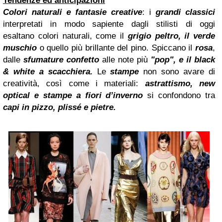
Tendenze ed anticipazioni
Colori naturali e fantasie creative
: i
grandi classici
interpretati in modo sapiente dagli stilisti di oggi
esaltano
colori naturali, come il
grigio peltro, il verde
muschio
o quello più brillante del pino.
Spiccano il
rosa
,
dalle
sfumature confetto
alle note più
"pop", e il black
& white a scacchiera.
Le
stampe
non sono avare di
creatività, così come i materiali:
astrattismo, new
optical e stampe a fiori
d’inverno
si confondono tra
capi in pizzo, plissé e pietre.