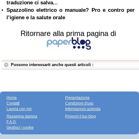
traduzione ci salva...
Spazzolino elettrico o manuale? Pro e contro per
l’igiene e la salute orale
Ritornare alla prima pagina di
Possono interessarti anche questi articoli :
Home
Presentazione
Contatti
Condizioni d'uso
Lavora con noi
Informazioni azienda
Rassegna stampa
Proponi il tuo blog
F.A.Q.
Gestisci i cookie