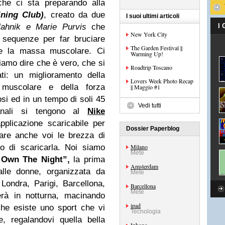
che ci sta preparando alla
ining Club)
, creato da due
I suoi ultimi articoli
lahnik e Marie Purvis
che
I
New York City
i sequenze per far bruciare
The Garden Festival ||
are la massa muscolare. Ci
Warming Up!
biamo dire che è vero, che si
Roadtrip Toscano
ti: un miglioramento della
Lovers Week Photo Recap
 muscolare e della forza
|| Maggio #1
osi ed in un tempo di soli 45
Vedi tutti
manali si tengono al
Nike
plicazione scaricabile per
Dossier Paperblog
are anche voi le brezza di
mo di scaricarla. Noi siamo
Milano
Mete
Own The Night”,
la prima
Amsterdam
lle donne, organizzata da
Mete
Londra, Parigi, Barcellona,
Barcellona
Mete
erà in notturna, macinando
ipad
che esiste uno sport che vi
Tecnologia
, regalandovi quella bella