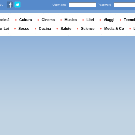
 su
Username
Password
ocietà
Cultura
Cinema
Musica
Libri
Viaggi
Tecnol
er Lei
Sesso
Cucina
Salute
Scienze
Media & Co