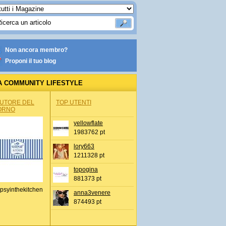
Non ancora membro?
Proponi il tuo blog
A COMMUNITY LIFESTYLE
AUTORE DEL
TOP UTENTI
ORNO
yellowflate
1983762 pt
lory663
1211328 pt
topogina
881373 pt
psyinthekitchen
anna3venere
874493 pt