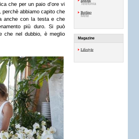
Iphone
tica che per un paio d’ore vi
Telefonia
i, perchè abbiamo capito che
Berlino
Mete
a anche con la testa e che
lenamento più duro. Si può
e che nel dubbio, è meglio
Magazine
Lifestyle