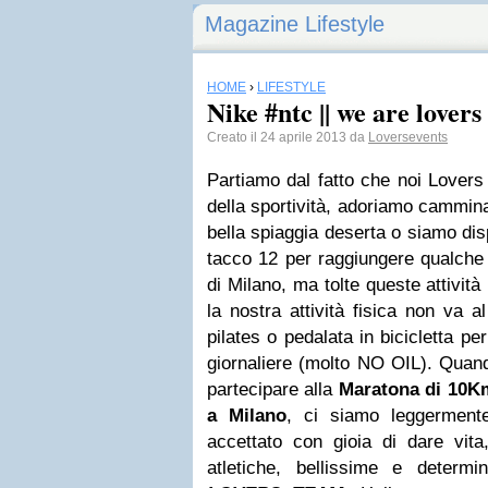
Magazine Lifestyle
HOME
›
LIFESTYLE
Nike #ntc || we are lover
Creato il 24 aprile 2013 da
Loversevents
Partiamo dal fatto che noi Lovers 
della sportività, adoriamo cammin
bella spiaggia deserta o siamo di
tacco 12 per raggiungere qualche
di Milano, ma tolte queste attivit
la nostra attività fisica non va a
pilates o pedalata in bicicletta p
giornaliere (molto NO OIL). Qua
partecipare alla
Maratona di 10K
a Milano
, ci siamo leggerment
accettato con gioia di dare vit
atletiche, bellissime e determ