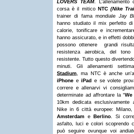
LOVERS TEAM
. L’allenamento 
corsa è il mitico
NTC
(Nike Tra
trainer di fama mondiale
Jay B
hanno studiato il mix perfetto d
calorie, tonificare e increment
hanno assicurato, e in effetti dob
possono ottenere grandi risulta
resistenza aerobica, del tono
resistente. Tutto questo divertend
minuti. Gli allenamenti setti
Stadium
, ma NTC è anche un’ap
iPhone
e
iPad
e se volete prov
correre e allenarvi vi consiglia
determinate ad affrontare la “
We 
10km dedicata esclusivamente a
Nike in 6 città europee: Milano, 
Amsterdam
e
Berlino
. Si corr
asfalto, luci e colori scoprendo 
può seguire ovunque voi andiate