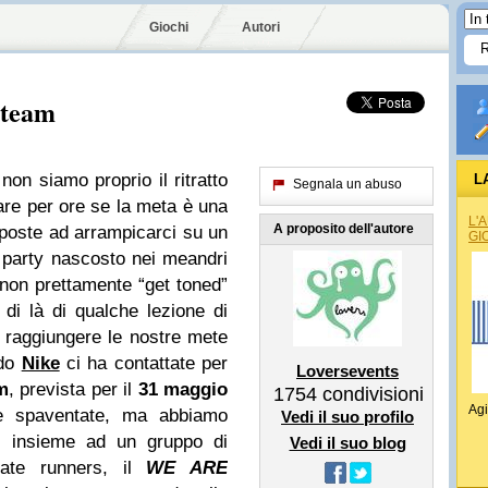
Giochi
Autori
s team
non siamo proprio il ritratto
L
Segnala un abuso
are per ore se la meta è una
L'
A proposito dell'autore
sposte ad arrampicarci su un
GI
 party nascosto nei meandri
à non prettamente “get toned”
l di là di qualche lezione di
er raggiungere le nostre mete
ndo
Nike
ci ha contattate per
Loversevents
m
, prevista per il
31 maggio
1754
condivisioni
Agi
e spaventate, ma abbiamo
Vedi il suo profilo
a, insieme ad un gruppo di
Vedi il suo blog
inate runners, il
WE ARE