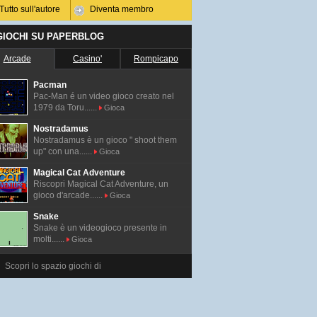
Tutto sull'autore
Diventa membro
 GIOCHI SU PAPERBLOG
Arcade
Casino'
Rompicapo
Pacman
Pac-Man é un video gioco creato nel
1979 da Toru......
Gioca
Nostradamus
Nostradamus è un gioco " shoot them
up" con una......
Gioca
Magical Cat Adventure
Riscopri Magical Cat Adventure, un
gioco d'arcade......
Gioca
Snake
Snake è un videogioco presente in
molti......
Gioca
Scopri lo spazio giochi di