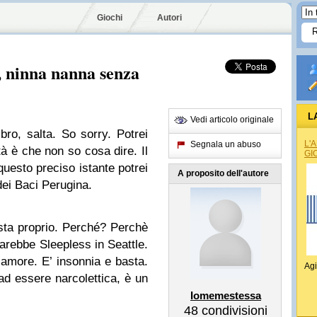
Giochi
Autori
, ninna nanna senza
L
Vedi articolo originale
bro, salta. So sorry. Potrei
L'
Segnala un abuso
à è che non so cosa dire. Il
GI
questo preciso istante potrei
A proposito dell'autore
ei Baci Perugina.
ta proprio. Perché? Perchè
arebbe Sleepless in Seattle.
amore. E’ insonnia e basta.
Agi
ad essere narcolettica, è un
Iomemestessa
48
condivisioni