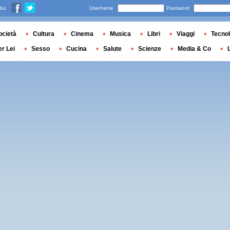
 su
Username
Password
ocietà
Cultura
Cinema
Musica
Libri
Viaggi
Tecnol
er Lei
Sesso
Cucina
Salute
Scienze
Media & Co