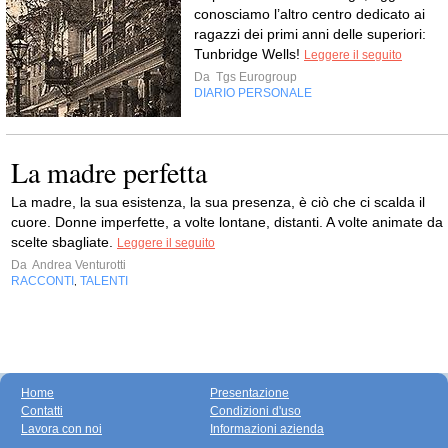
conosciamo l’altro centro dedicato ai
ragazzi dei primi anni delle superiori:
Tunbridge Wells!
Leggere il seguito
Da
Tgs Eurogroup
DIARIO PERSONALE
La madre perfetta
La madre, la sua esistenza, la sua presenza, è ciò che ci scalda il
cuore. Donne imperfette, a volte lontane, distanti. A volte animate da
scelte sbagliate.
Leggere il seguito
Da
Andrea Venturotti
RACCONTI
TALENTI
,
Home
Presentazione
Contatti
Condizioni d'uso
Lavora con noi
Informazioni azienda