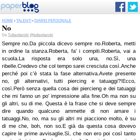
HOME
›
TALENTI
›
DIARIO PERSONALE
No
Da
Tuttavitarobi
@tuttavitarobi
Sempre no.
Da piccola dicevo sempre no.
Roberta, metti
in ordine la stanza.
Roberta, fa’ i compiti.
Roberta, vai a
scuola.
La risposta era solo una, no.
Sì, una
ribelle.
Credevo che col tempo sarei cresciuta così.
Anche
perché poi c’è stata la fase alternativa.
Avete presente
no, gli alternativi, tutti piercing e tatuaggi?!
Ecco,
così.
Però senza quella cosa dei piercieng e dei tatuaggi
che mi fanno un po’ impressione alla fine.
Oh ma non su
gli altri, su di me. Questa è la frase che si deve sempre
dire quando qualcuno ammette di non amare i
tatuaggi.
No, no, ma su gli altri mi piacciono molto, è su
di me che, boh, non so.
E già da questa cosa dovevo
capire le prime avvisaglie.
Sì, che non ero poi così tanto