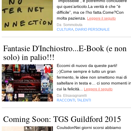
“Impossibile”, e potremmo concludere
qui ques’articolo.La verità è che “è
difficile”, ma ce l’ho fatta.Come?Con
molta pazienza.
Leggere il seguito
Da
Sommobuta
CULTURA
DIARIO PERSONALE
,
Fantasie D'Inchiostro...E-Book (e non
solo) in palio!!!
Eccomi di nuovo da queste parti!
;-)Come sempre è tutto un gran
fermento, le idee non smettono mai di
saltellare in testa e… ci sono momenti i
cui la felicità...
Leggere il seguito
Da
Elisavagnarelli
RACCONTI
TALENTI
,
Coming Soon: TGS Guildford 2015
CoulsdonNei giorni scorsi abbiamo