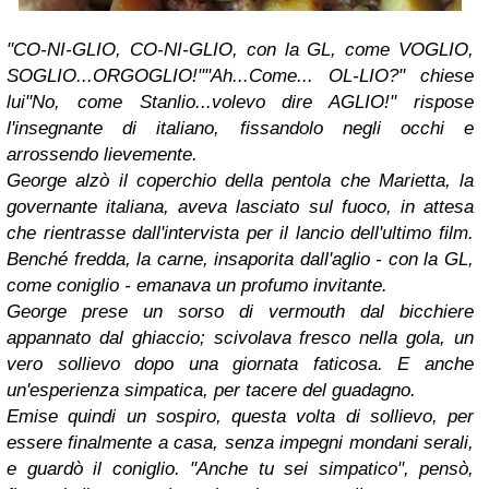
"CO-NI-GLIO, CO-NI-GLIO, con la GL, come VOGLIO,
SOGLIO...ORGOGLIO!"
"Ah...Come... OL-LIO?" chiese
lui
"No, come Stanlio...volevo dire AGLIO!" rispose
l'insegnante di italiano, fissandolo negli occhi e
arrossendo lievemente.
George alzò il coperchio della pentola che Marietta, la
governante italiana, aveva lasciato sul fuoco, in attesa
che rientrasse dall'intervista per il lancio dell'ultimo film.
Benché fredda, la carne, insaporita dall'aglio - con la GL,
come coniglio - emanava un profumo invitante.
George prese un sorso di vermouth dal bicchiere
appannato dal ghiaccio; scivolava fresco nella gola, un
vero sollievo dopo una giornata faticosa. E anche
un'esperienza simpatica, per tacere del guadagno.
Emise quindi un sospiro, questa volta di sollievo, per
essere finalmente a casa, senza impegni mondani serali,
e guardò il coniglio. "Anche tu sei simpatico", pensò,