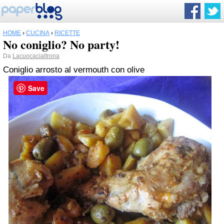
HOME
›
CUCINA
›
RICETTE
No coniglio? No party!
Da
Lacuocacialtrona
Coniglio arrosto al vermouth con olive
Save