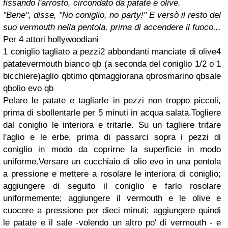
fissando l'arrosto, circondato da patate e olive.
"Bene", disse, "No coniglio, no party!"
E versò il resto del
suo vermouth nella pentola, prima di accendere il fuoco...
Per 4 attori hollywoodiani
1 coniglio tagliato a pezzi2 abbondanti manciate di olive4
patatevermouth bianco qb (a seconda del coniglio 1/2 o 1
bicchiere)aglio qbtimo qbmaggiorana qbrosmarino qbsale
qbolio evo qb
Pelare le patate e tagliarle in pezzi non troppo piccoli,
prima di sbollentarle per 5 minuti in acqua salata.Togliere
dal coniglio le interiora e tritarle. Su un tagliere tritare
l'aglio e le erbe, prima di passarci sopra i pezzi di
coniglio in modo da coprirne la superficie in modo
uniforme.Versare un cucchiaio di olio evo in una pentola
a pressione e mettere a rosolare le interiora di coniglio;
aggiungere di seguito il coniglio e farlo rosolare
uniformemente; aggiungere il vermouth e le olive e
cuocere a pressione per dieci minuti; aggiungere quindi
le patate e il sale -volendo un altro po' di vermouth - e