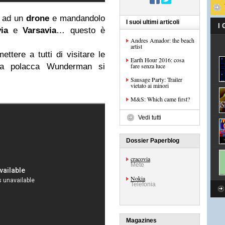
ad un
drone
e mandandolo
I suoi ultimi articoli
I
ia
e
Varsavia
… questo è
Andres Amador: the beach
artist
ttere a tutti di visitare le
Earth Hour 2016: cosa
enzia polacca Wunderman si
fare senza luce
Sausage Party: Trailer
vietato ai minori
M&S: Which came first?
Vedi tutti
Dossier Paperblog
cracovia
Mete
Nokia
Telefonia
Magazines