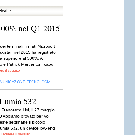
icoli :
 300% nel Q1 2015
dei terminali firmati Microsoft
akistan nel 2015 ha registrato
ta superiore al 300%. A
o è Patrick Mercanton, capo
re il seguito
OMUNICAZIONE
TECNOLOGIA
,
 Lumia 532
 Francesco Lisi, il 27 maggio
9 Abbiamo provato per voi
ste settimane il piccolo
Lumia 532, un device low-end
.
Leggere il seguito