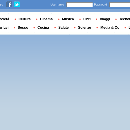
 su
Username
Password
ocietà
Cultura
Cinema
Musica
Libri
Viaggi
Tecnol
er Lei
Sesso
Cucina
Salute
Scienze
Media & Co