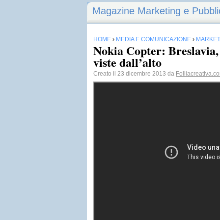
Magazine Marketing e Pubbli
HOME
›
MEDIA E COMUNICAZIONE
›
MARKET
Nokia Copter: Breslavia,
viste dall’alto
Creato il 23 dicembre 2013 da
Folliacreativa.c