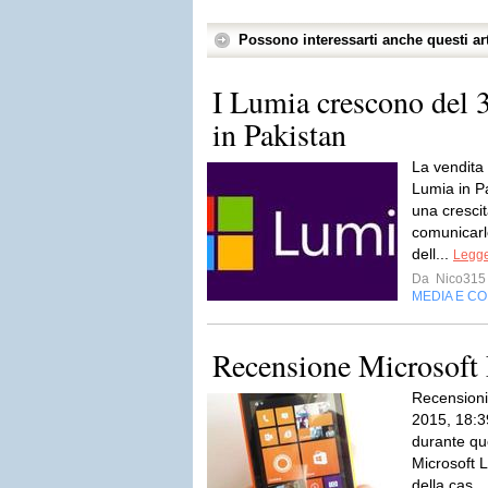
Possono interessarti anche questi art
I Lumia crescono del
in Pakistan
La vendita 
Lumia in P
una cresci
comunicarl
dell...
Legge
Da
Nico315
MEDIA E C
Recensione Microsoft
Recensioni
2015, 18:3
durante que
Microsoft 
della cas..