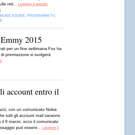
le reti...
Leggere il seguito
t
OMUNICAZIONE
PROGRAMMI TV
,
,
NE
li Emmy 2015
ati per un fine settimana.Fox ha
di premiazione si svolgerà
to
li account entro il
zzi, con un comunicato Nokia
e tutti gli account mail saranno
o il 9 marzo. ecco il comunicato
saggio può essere...
Leggere il