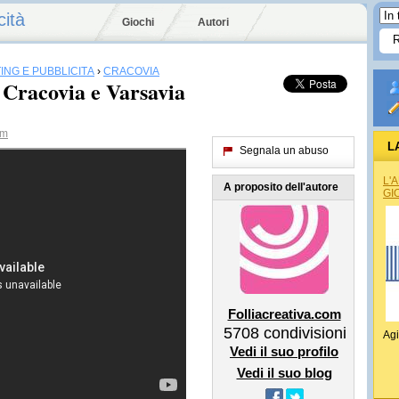
cità
Giochi
Autori
ING E PUBBLICITÀ
›
CRACOVIA
 Cracovia e Varsavia
om
L
Segnala un abuso
L'
A proposito dell'autore
GI
Folliacreativa.com
5708
condivisioni
Agi
Vedi il suo profilo
Vedi il suo blog