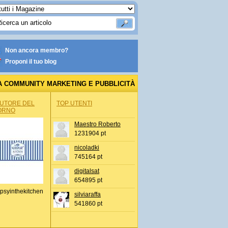
Non ancora membro?
Proponi il tuo blog
A COMMUNITY MARKETING E PUBBLICITÀ
AUTORE DEL
TOP UTENTI
ORNO
Maestro Roberto
1231904 pt
nicoladki
745164 pt
digitalsat
654895 pt
psyinthekitchen
silviaraffa
541860 pt