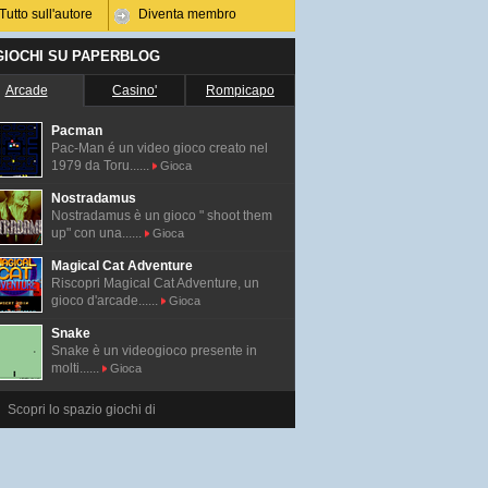
Tutto sull'autore
Diventa membro
 GIOCHI SU PAPERBLOG
Arcade
Casino'
Rompicapo
Pacman
Pac-Man é un video gioco creato nel
1979 da Toru......
Gioca
Nostradamus
Nostradamus è un gioco " shoot them
up" con una......
Gioca
Magical Cat Adventure
Riscopri Magical Cat Adventure, un
gioco d'arcade......
Gioca
Snake
Snake è un videogioco presente in
molti......
Gioca
Scopri lo spazio giochi di