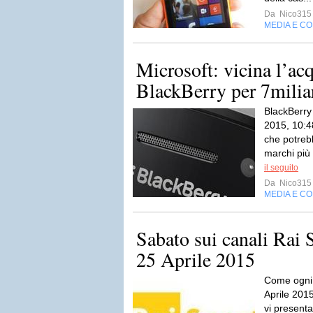
Da
Nico315
MEDIA E C
Microsoft: vicina l’acq
BlackBerry per 7miliar
BlackBerry
2015, 10:4
che potrebb
marchi più 
il seguito
Da
Nico315
MEDIA E C
Sabato sui canali Rai 
25 Aprile 2015
Come ogni 
Aprile 2015,
vi presenta