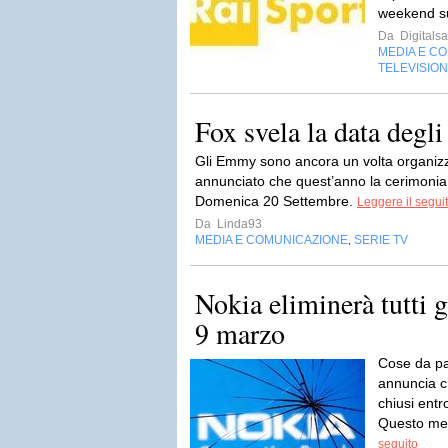
weekend sul
Da
Digitalsa
MEDIA E C
TELEVISIO
Fox svela la data deg
Gli Emmy sono ancora un volta organizz
annunciato che quest’anno la cerimonia 
Domenica 20 Settembre.
Leggere il segui
Da
Linda93
MEDIA E COMUNICAZIONE
SERIE TV
,
Nokia eliminerà tutti g
9 marzo
Cose da pa
annuncia ch
chiusi entr
Questo mes
seguito