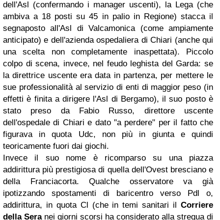
dell'Asl (confermando i manager uscenti), la Lega (che
ambiva a 18 posti su 45 in palio in Regione) stacca il
segnaposto all'Asl di Valcamonica (come ampiamente
anticipato) e dell'azienda ospedaliera di Chiari (anche qui
una scelta non completamente inaspettata). Piccolo
colpo di scena, invece, nel feudo leghista del Garda: se
la direttrice uscente era data in partenza, per mettere le
sue professionalità al servizio di enti di maggior peso (in
effetti è finita a dirigere l'Asl di Bergamo), il suo posto è
stato preso da Fabio Russo, direttore uscente
dell'ospedale di Chiari e dato "a perdere" per il fatto che
figurava in quota Udc, non più in giunta e quindi
teoricamente fuori dai giochi.
Invece il suo nome è ricomparso su una piazza
addirittura più prestigiosa di quella dell'Ovest bresciano e
della Franciacorta. Qualche osservatore va già
ipotizzando spostamenti di baricentro verso Pdl o,
addirittura, in quota Cl (che in temi sanitari il
Corriere
della Sera
nei giorni scorsi ha considerato alla stregua di