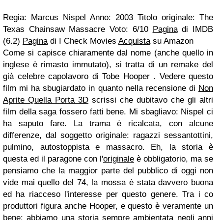
Regia: Marcus Nispel Anno: 2003 Titolo originale: The
Texas Chainsaw Massacre Voto: 6/10
Pagina
di IMDB
(6.2)
Pagina
di I Check Movies
Acquista
su Amazon
Come si capisce chiaramente dal nome (anche quello in
inglese è rimasto immutato), si tratta di un remake del
già celebre capolavoro di Tobe Hooper . Vedere questo
film mi ha sbugiardato in quanto nella recensione di
Non
Aprite Quella Porta 3D
scrissi che dubitavo che gli altri
film della saga fossero fatti bene. Mi sbagliavo: Nispel ci
ha saputo fare. La trama è ricalcata, con alcune
differenze, dal soggetto originale: ragazzi sessantottini,
pulmino, autostoppista e massacro. Eh, la storia è
questa ed il paragone con l'
originale
è obbligatorio, ma se
pensiamo che la maggior parte del pubblico di oggi non
vide mai quello del 74, la mossa è stata davvero buona
ed ha riacceso l'interesse per questo genere. Tra i co
produttori figura anche Hooper, e questo è veramente un
bene: abbiamo una storia sempre ambientata negli anni