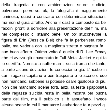
della tragedia e con ambientazioni scure, sudicie,
polverose, perverse. ok, la fotografia è maggiormente
luminosa, quasi a contrasto con determinate situazioni,
ma non sfigura affatto. Anche il cast è composto da bei
faccini pronti a sorridere alla presentazione del film, ma
nel complesso ci stanno bene. Un po' stucchevole la
figura di Erin (Jessica Biel) che fa la perbenista rompi
palle, ma vederla con la maglietta stretta e bagnata fa il
suo buon effetto. Ottimo volto è quello di R. Lee Ermey
che ci aveva già spaventato in Full Metal Jacket e qui fa
lo sceriffo. Non sto a soffermarmi sulla trama che tanto,
a parte alcune deviazioni le conosciamo già. L'incubo in
cui i ragazzi capitano è ben trasposto e le scene crude
non mancano, sebbene si potesse osare qualcosa di più.
Non che manchino scene forti, anzi, la testa spappolata
della ragazza suicida resta in bella mostra per buona
parte del film, ma il pubblico si è assuefatto. Invece
alcune scene in cui il mattatore Leatherface fa a pezzi gli