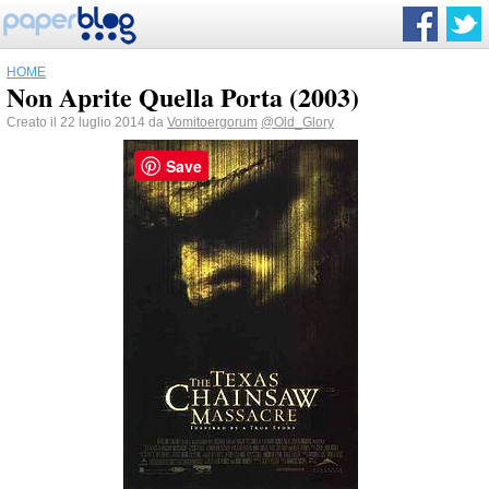
HOME
Non Aprite Quella Porta (2003)
Creato il 22 luglio 2014 da
Vomitoergorum
@Old_Glory
Save