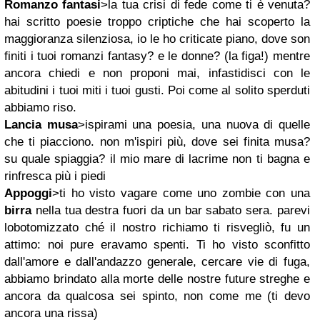
Romanzo fantasi
>la tua crisi di fede come ti è venuta?
hai scritto poesie troppo criptiche che hai scoperto la
maggioranza silenziosa, io le ho criticate piano, dove son
finiti i tuoi romanzi fantasy? e le donne? (la figa!) mentre
ancora chiedi e non proponi mai, infastidisci con le
abitudini i tuoi miti i tuoi gusti. Poi come al solito sperduti
abbiamo riso.
Lancia musa
>ispirami una poesia, una nuova di quelle
che ti piacciono. non m'ispiri più, dove sei finita musa?
su quale spiaggia? il mio mare di lacrime non ti bagna e
rinfresca più i piedi
Appoggi
>ti ho visto vagare come uno zombie con una
birra
nella tua destra fuori da un bar sabato sera. parevi
lobotomizzato ché il nostro richiamo ti risvegliò, fu un
attimo: noi pure eravamo spenti. Ti ho visto sconfitto
dall'amore e dall'andazzo generale, cercare vie di fuga,
abbiamo brindato alla morte delle nostre future streghe e
ancora da qualcosa sei spinto, non come me (ti devo
ancora una rissa)