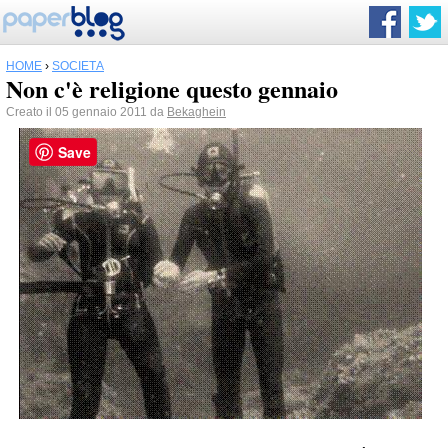
HOME
›
SOCIETÀ
Non c'è religione questo gennaio
Creato il 05 gennaio 2011 da
Bekaghein
Save