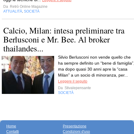
Leggere il seguito
Da
Retrò Online Magazine
ATTUALITÀ
SOCIETÀ
,
Calcio, Milan: intesa preliminare tra
Berlusconi e Mr. Bee. Al broker
thailandes...
Silvio Berlusconi non vende quello che
ha sempre definito un “bene di famiglia”
ma dopo quasi 30 anni apre la “casa
Milan” a un socio di minoranza, per...
Leggere il seguito
Da
Stivalepensante
SOCIETÀ
Home
Presentazione
Contatti
Condizioni d'uso