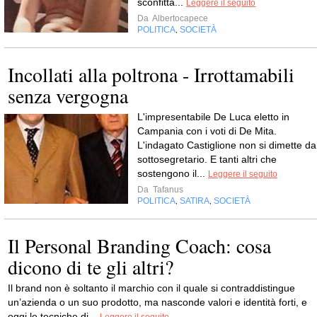
sconfitta...
Leggere il seguito
Da
Albertocapece
POLITICA
SOCIETÀ
,
Incollati alla poltrona - Irrottamabili
senza vergogna
L'impresentabile De Luca eletto in
Campania con i voti di De Mita.
L'indagato Castiglione non si dimette da
sottosegretario. E tanti altri che
sostengono il...
Leggere il seguito
Da
Tafanus
POLITICA
SATIRA
SOCIETÀ
,
,
Il Personal Branding Coach: cosa
dicono di te gli altri?
Il brand non è soltanto il marchio con il quale si contraddistingue
un’azienda o un suo prodotto, ma nasconde valori e identità forti, e
oggi le tecniche di...