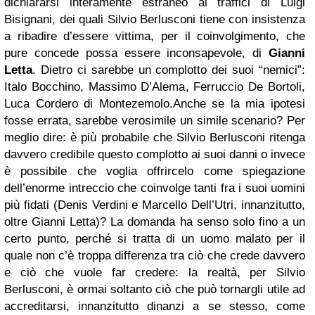
dichiararsi interamente estraneo ai traffici di Luigi
Bisignani, dei quali Silvio Berlusconi tiene con insistenza
a ribadire d’essere vittima, per il coinvolgimento, che
pure concede possa essere inconsapevole, di
Gianni
Letta
. Dietro ci sarebbe un complotto dei suoi “nemici”:
Italo Bocchino, Massimo D’Alema, Ferruccio De Bortoli,
Luca Cordero di Montezemolo.
Anche se la mia ipotesi
fosse errata, sarebbe verosimile un simile scenario? Per
meglio dire: è più probabile che Silvio Berlusconi ritenga
davvero credibile questo complotto ai suoi danni o invece
è possibile che voglia offrircelo come spiegazione
dell’enorme intreccio che coinvolge tanti fra i suoi uomini
più fidati (Denis Verdini e Marcello Dell’Utri, innanzitutto,
oltre Gianni Letta)? La domanda ha senso solo fino a un
certo punto, perché si tratta di un uomo malato per il
quale non c’è troppa differenza tra ciò che crede davvero
e ciò che vuole far credere: la realtà, per Silvio
Berlusconi, è ormai soltanto ciò che può tornargli utile ad
accreditarsi, innanzitutto dinanzi a se stesso, come