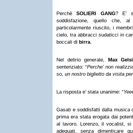
Perchè
SOLIERI GANG
? E’ s
soddisfazione, quello che, a
particolarmente riuscito, i membr
cielo, tra abbracci sudaticci in c
boccali di
birra
.
Nel delirio generale,
Max Gelsi
sentenziato: “
Perche’ non realizzi
so, un nostro biglietto da visita per
La risposta e’ stata unanime: “
Yee
Gasati e soddisfatti dalla musica
prima era stata erogata dai poten
al lavoro. Lorenzo, il vocalist, s
adeguati, senza dimenticare qu