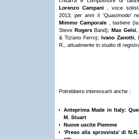
chitarra e compositore di talu
Lorenzo Campani
, voce solista
2013; per anni il ‘Quasimodo’ n
Mimmo Camporale
, tastiere (l
Steve
Rogers
Band);
Max Gelsi
,
& Tiziano Ferro);
Ivano Zanotti
, 
R., attualmente in studio di registr
Potrebbero interessarti anche :
Anteprima Made in Italy: Quel
M. Stuart
Nuove uscite Piemme
‘Preso alla sprovvista’ di N.R