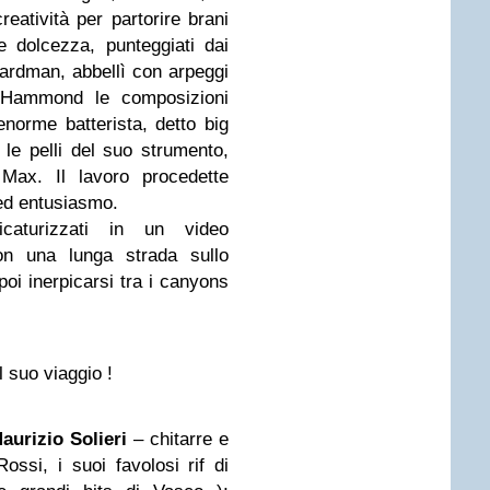
reatività per partorire brani
e dolcezza, punteggiati dai
oardman, abbellì con arpeggi
o Hammond le composizioni
enorme batterista, detto big
 le pelli del suo strumento,
Max. Il lavoro procedette
 ed entusiasmo.
icaturizzati in un video
con una lunga strada sullo
oi inerpicarsi tra i canyons
l suo viaggio !
aurizio Solieri
– chitarre e
ossi, i suoi favolosi rif di