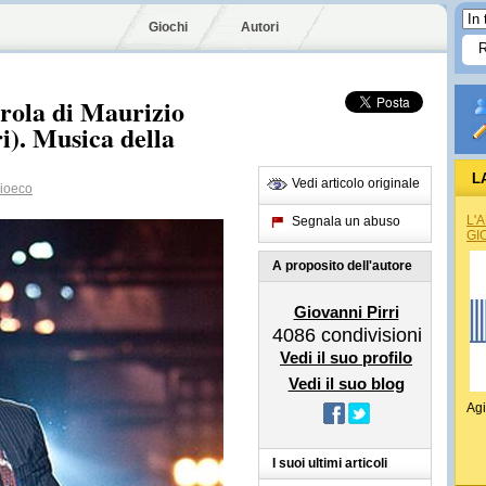
Giochi
Autori
rola di Maurizio
i). Musica della
L
Vedi articolo originale
ioeco
L'
Segnala un abuso
GI
A proposito dell'autore
Giovanni Pirri
4086
condivisioni
Vedi il suo profilo
Vedi il suo blog
Agi
I suoi ultimi articoli