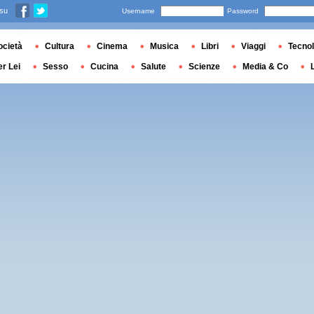
 su
Username
Password
ocietà
Cultura
Cinema
Musica
Libri
Viaggi
Tecnol
er Lei
Sesso
Cucina
Salute
Scienze
Media & Co