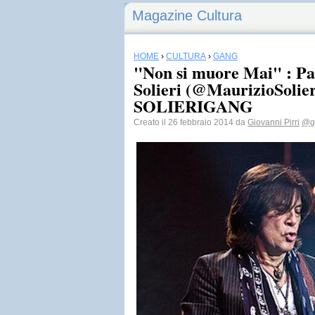
Magazine Cultura
HOME
›
CULTURA
›
GANG
"Non si muore Mai" : Pa
Solieri (@MaurizioSolier
SOLIERIGANG
Creato il 26 febbraio 2014 da
Giovanni Pirri
@g