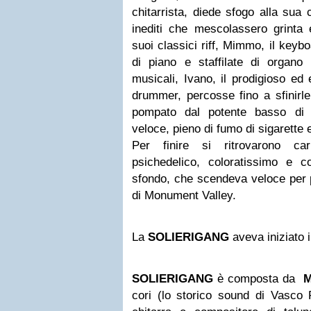
chitarrista, diede sfogo alla sua c
inediti che mescolassero grinta 
suoi classici riff, Mimmo, il keyb
di piano e staffilate di organ
musicali, Ivano, il prodigioso ed 
drummer, percosse fino a sfinirle
pompato dal potente basso di 
veloce, pieno di fumo di sigarette
Per finire si ritrovarono car
psichedelico, coloratissimo e 
sfondo, che scendeva veloce per p
di Monument Valley.
La
SOLIERIGANG
aveva iniziato i
SOLIERIGANG
è composta da
M
cori (lo storico sound di Vasco R