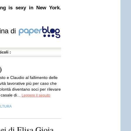
ding is sexy in New York.
ina di
icoli :
)
to e Claudio al fallimento delle
ività lavorative più per caso che
olontà diventano soci per rilevare
casale di...
Leggere il seguito
LTURA
ei di Elisa Gioia