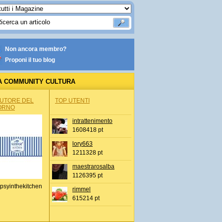
Non ancora membro?
Proponi il tuo blog
A COMMUNITY CULTURA
AUTORE DEL
TOP UTENTI
ORNO
intrattenimento
1608418 pt
lory663
1211328 pt
maestrarosalba
1126395 pt
psyinthekitchen
rimmel
615214 pt