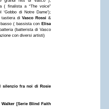
ne grandi hits di Vasco );
 ( finalista a “The voice”
el ‘Gobbo di Notre Dame’);
a tastiera di
Vasco Rossi
&
 basso ( bassista con
Elisa
batteria (batterista di Vasco
azione con diversi artisti)
 silenzio fra noi di Rosie
. Walker [Serie Blind Faith