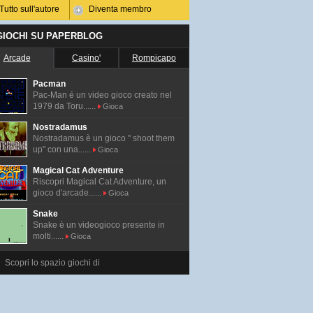
Tutto sull'autore
Diventa membro
 GIOCHI SU PAPERBLOG
Arcade
Casino'
Rompicapo
Pacman
Pac-Man é un video gioco creato nel
1979 da Toru......
Gioca
Nostradamus
Nostradamus è un gioco " shoot them
up" con una......
Gioca
Magical Cat Adventure
Riscopri Magical Cat Adventure, un
gioco d'arcade......
Gioca
Snake
Snake è un videogioco presente in
molti......
Gioca
Scopri lo spazio giochi di