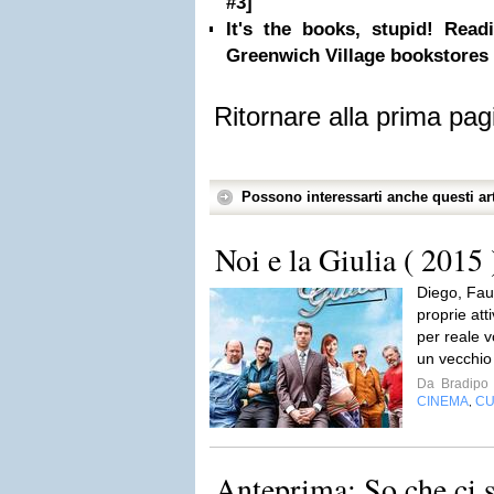
#3]
It's the books, stupid! Rea
Greenwich Village bookstores
Ritornare alla prima pag
Possono interessarti anche questi art
Noi e la Giulia ( 2015 
Diego, Faus
proprie att
per reale v
un vecchio 
Da
Bradipo
CINEMA
CU
,
Anteprima: So che ci s