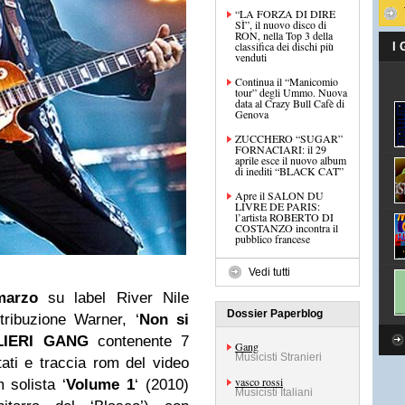
“LA FORZA DI DIRE
SÌ”, il nuovo disco di
RON, nella Top 3 della
classifica dei dischi più
I
venduti
Continua il “Manicomio
tour” degli Ummo. Nuova
data al Crazy Bull Cafè di
Genova
ZUCCHERO “SUGAR”
FORNACIARI: il 29
aprile esce il nuovo album
di inediti “BLACK CAT”
Apre il SALON DU
LIVRE DE PARIS:
l’artista ROBERTO DI
COSTANZO incontra il
pubblico francese
Vedi tutti
marzo
su label River Nile
Dossier Paperblog
ribuzione Warner, ‘
Non si
IERI GANG
contenente 7
Gang
Musicisti Stranieri
ati e traccia rom del video
vasco rossi
 solista ‘
Volume 1
‘ (2010)
Musicisti Italiani