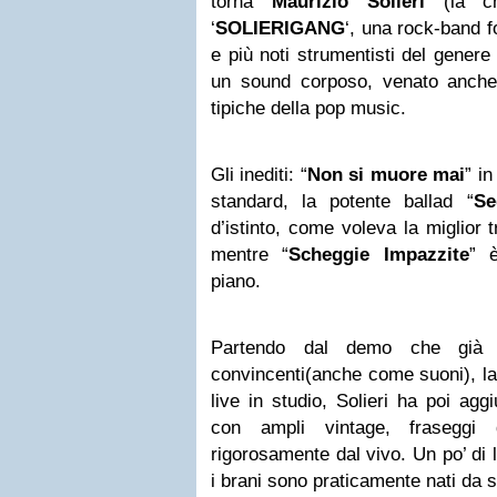
torna
Maurizio Solieri
(la c
‘
SOLIERIGANG
‘, una rock-band f
e più noti strumentisti del genere 
un sound corposo, venato anche
tipiche della pop music.
Gli inediti: “
Non si muore mai
” i
standard, la potente ballad “
Se
d’istinto, come voleva la miglior 
mentre “
Scheggie Impazzite
” 
piano.
Partendo dal demo che già c
convincenti(anche come suoni), la
live in studio, Solieri ha poi agg
con ampli vintage, fraseggi
rigorosamente dal vivo. Un po’ di l
i brani sono praticamente nati da s