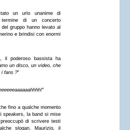
tato un urlo unanime di
l termine di un concerto
i del gruppo hanno levato al
amerino e brindisi con enormi
, il poderoso bassista ha
amo un disco, un video, che
 i fans ?
”
eeeeeeaaaaaahhhh!
”
 che fino a qualche momento
ti speakers, la band si mise
i preoccupò di scrivere testi
alche slogan, Maurizio, il