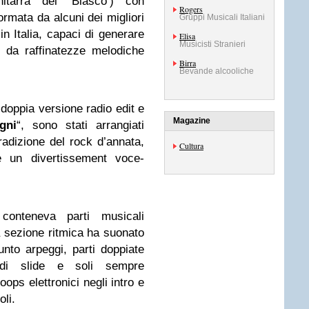
hitarra del ‘Blasco’) con
Rogers
ormata da alcuni dei migliori
Gruppi Musicali Italiani
in Italia, capaci di generare
Elisa
Musicisti Stranieri
 da raffinatezze melodiche
Birra
Bevande alcooliche
n doppia versione radio edit e
Magazine
gni
“, sono stati arrangiati
tradizione del rock d’annata,
Cultura
è un divertissement voce-
onteneva parti musicali
 sezione ritmica ha suonato
iunto arpeggi, parti doppiate
 di slide e soli sempre
oops elettronici negli intro e
oli.