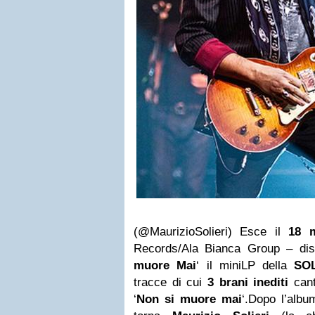
(@MaurizioSolieri) Esce il
18 
Records/Ala Bianca Group – dist
muore Mai
‘ il miniLP della
SOL
tracce di cui
3 brani inediti
cant
‘
Non si muore mai
‘.Dopo l’album