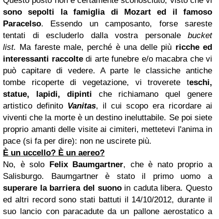
Questo posto non è certamente sconosciuto, visto che vi
sono sepolti
la famiglia
di Mozart ed il famoso
Paracelso
. Essendo un camposanto, forse sareste
tentati di escluderlo dalla vostra personale
bucket
list.
Ma fareste male, perché è una delle più
ricche ed
interessanti raccolte
di arte funebre e/o macabra che vi
può capitare di vedere. A parte le classiche antiche
tombe ricoperte di vegetazione, vi troverete t
eschi,
statue, lapidi, dipinti
che richiamano quel genere
artistico definito
Vanitas
, il cui scopo era ricordare ai
viventi che la morte è un destino ineluttabile. Se poi siete
proprio amanti delle visite ai cimiteri, mettetevi l'anima in
pace (si fa per dire): non ne uscirete più.
È un uccello? È un aereo?
No, è solo
Felix Baumgartner
, che è nato proprio a
Salisburgo. Baumgartner è stato il primo uomo a
superare la barriera del suono
in caduta libera. Questo
ed altri record sono stati battuti il 14/10/2012, durante il
suo lancio con paracadute da un pallone aerostatico a