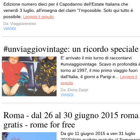
Edizione numero dieci per il Capodanno dell’Estate Italiana che
venerdì 3 luglio, all’insegna del claim “I’mpossible. Solo qui tutto è
possibile.
Leggere il seguito
Da
Viaggiarenews
VIAGGI
#unviaggiovintage: un ricordo speciale
E' arrivato il mio turno di raccontarvi
#unviaggiovintage. Scavo in profondità 
torno al 1997, il mio primo viaggio fuori
dall'Italia, 4 giorni a Parigi e...
Leggere il
seguito
Da
Elena Zappi
VIAGGI
Roma - dal 26 al 30 giugno 2015 roma
gratis - rome for free
Da gio 11 giugno 2015 a ven 31 luglio
2015Visite guidate gratuite al Semenzai