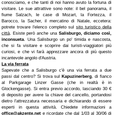
conosciamo, e che tanti di noi hanno avuto la fortuna di
visitare. Le sue attrattive sono note: il bel panorama, il
fiume Salzach, le case di Mozart, la Fortezza, il
Barocco, la Sacher, il mercatino di Natale, eccetera:
potrete trovare l'elenco completo sul
sito turistico della
città
. Esiste però anche una
Salisburgo, diciamo così,
inconsueta
. Una Salisburgo un po' timida e nascosta,
che si fa visitare e scoprire dai turisti-viaggiatori più
curiosi, e che vi farà apprezzare ancora di più questo
incantevole angolo d'Austria.
La via ferrata
Sapevate che a Salisburgo c'è una via ferrata a due
passi dal centro? Si trova sul
Kapuzinerberg
, di fianco
al Parkgarage Linzer Gasse (che in realtà è in
Glockengasse). Si entra previo accordo, lasciando 30 €
di deposito per avere la chiave del cancello, portandosi
dietro l'attrezzatura necessaria e dichiarando di essere
esperti in questa attività. Chiedete informazioni a
office@akzente.net
e ricordate che dal 1/03 al 30/06 di