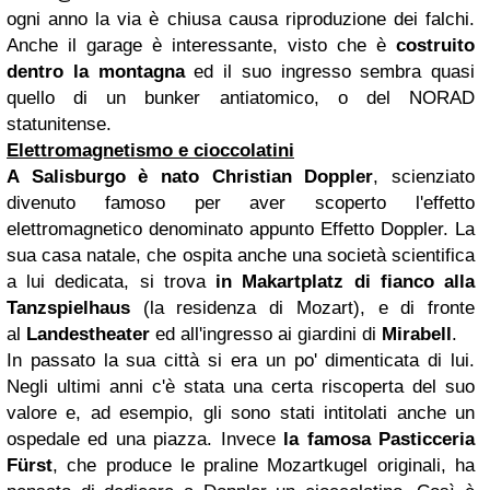
ogni anno la via è chiusa causa riproduzione dei falchi.
Anche il garage è interessante, visto che è
costruito
dentro la montagna
ed il suo ingresso sembra quasi
quello di un bunker antiatomico, o del NORAD
statunitense.
Elettromagnetismo e cioccolatini
A Salisburgo è nato Christian Doppler
, scienziato
divenuto famoso per aver scoperto l'effetto
elettromagnetico denominato appunto Effetto Doppler. La
sua casa natale, che ospita anche una società scientifica
a lui dedicata, si trova
in Makartplatz di fianco alla
Tanzspielhaus
(la residenza di Mozart), e di fronte
al
Landestheater
ed all'ingresso ai giardini di
Mirabell
.
In passato la sua città si era un po' dimenticata di lui.
Negli ultimi anni c'è stata una certa riscoperta del suo
valore e, ad esempio, gli sono stati intitolati anche un
ospedale ed una piazza. Invece
la famosa Pasticceria
Fürst
, che produce le praline Mozartkugel originali, ha