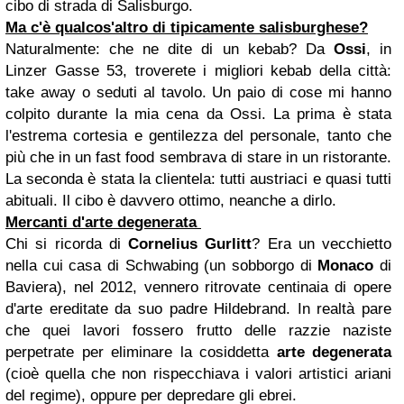
cibo di strada di Salisburgo.
Ma c'è qualcos'altro di tipicamente salisburghese?
Naturalmente: che ne dite di un kebab? Da
Ossi
, in
Linzer Gasse 53, troverete i migliori kebab della città:
take away o seduti al tavolo. Un paio di cose mi hanno
colpito durante la mia cena da Ossi. La prima è stata
l'estrema cortesia e gentilezza del personale, tanto che
più che in un fast food sembrava di stare in un ristorante.
La seconda è stata la clientela: tutti austriaci e quasi tutti
abituali. Il cibo è davvero ottimo, neanche a dirlo.
Mercanti d'arte degenerata
Chi si ricorda di
Cornelius Gurlitt
? Era un vecchietto
nella cui casa di Schwabing (un sobborgo di
Monaco
di
Baviera), nel 2012, vennero ritrovate centinaia di opere
d'arte ereditate da suo padre Hildebrand. In realtà pare
che quei lavori fossero frutto delle razzie naziste
perpetrate per eliminare la cosiddetta
arte degenerata
(cioè quella che non rispecchiava i valori artistici ariani
del regime), oppure per depredare gli ebrei.