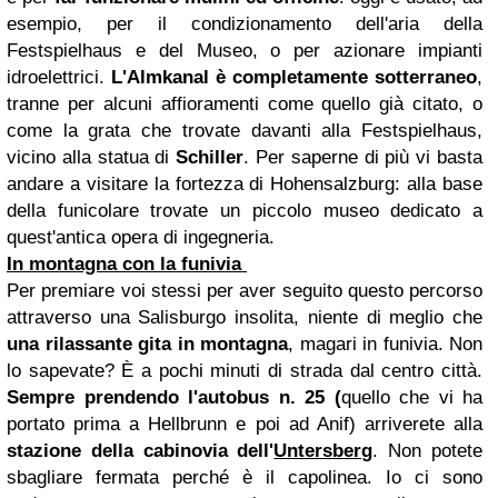
esempio, per il condizionamento dell'aria della
Festspielhaus e del Museo, o per azionare impianti
idroelettrici.
L'Almkanal è completamente sotterraneo
,
tranne per alcuni affioramenti come quello già citato, o
come la grata che trovate davanti alla Festspielhaus,
vicino alla statua di
Schiller
. Per saperne di più vi basta
andare a visitare la fortezza di Hohensalzburg: alla base
della funicolare trovate un piccolo museo dedicato a
quest'antica opera di ingegneria.
In montagna con la funivia
Per premiare voi stessi per aver seguito questo percorso
attraverso una Salisburgo insolita, niente di meglio che
una rilassante gita in montagna
, magari in funivia. Non
lo sapevate? È a pochi minuti di strada dal centro città.
Sempre prendendo l'autobus n. 25 (
quello che vi ha
portato prima a Hellbrunn e poi ad Anif) arriverete alla
stazione della cabinovia dell'
Untersberg
. Non potete
sbagliare fermata perché è il capolinea. Io ci sono