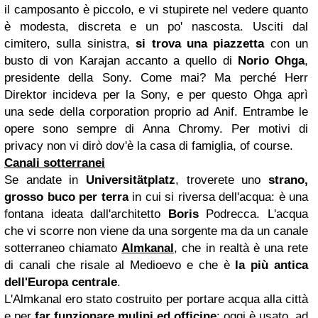
il camposanto è piccolo, e vi stupirete nel vedere quanto
è modesta, discreta e un po' nascosta. Usciti dal
cimitero, sulla sinistra,
si trova una piazzetta
con un
busto di von Karajan accanto a quello di
Norio Ohga
,
presidente della Sony. Come mai? Ma perché Herr
Direktor incideva per la Sony, e per questo Ohga aprì
una sede della corporation proprio ad Anif. Entrambe le
opere sono sempre di Anna Chromy. Per motivi di
privacy non vi dirò dov'è la casa di famiglia, of course.
Canali sotterranei
Se andate in
Universitätplatz
, troverete uno
strano,
grosso buco per terra
in cui si riversa dell'acqua: è una
fontana ideata dall'architetto
Boris
Podrecca. L'acqua
che vi scorre non viene da una sorgente ma da un canale
sotterraneo chiamato
Almkanal
, che in realtà è una rete
di canali che risale al Medioevo e che è
la più antica
dell'Europa centrale
.
L'Almkanal ero stato costruito per portare acqua alla città
e per
far funzionare mulini ed officine
: oggi è usato, ad