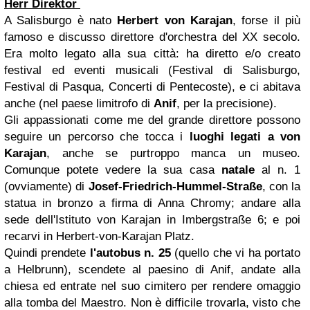
Herr Direktor
A Salisburgo è nato
Herbert von Karajan
, forse il più
famoso e discusso direttore d'orchestra del XX secolo.
Era molto legato alla sua città: ha diretto e/o creato
festival ed eventi musicali (Festival di Salisburgo,
Festival di Pasqua, Concerti di Pentecoste), e ci abitava
anche (nel paese limitrofo di
Anif
, per la precisione).
Gli appassionati come me del grande direttore possono
seguire un percorso che tocca i
luoghi legati a von
Karajan
, anche se purtroppo manca un museo.
Comunque potete vedere la sua casa
natale
al n. 1
(ovviamente) di
Josef-Friedrich-Hummel-Straße
, con la
statua in bronzo a firma di Anna Chromy; andare alla
sede dell'Istituto von Karajan in Imbergstraße 6; e poi
recarvi in Herbert-von-Karajan Platz.
Quindi prendete
l'autobus n. 25
(quello che vi ha portato
a Helbrunn), scendete al paesino di Anif, andate alla
chiesa ed entrate nel suo cimitero per rendere omaggio
alla tomba del Maestro. Non è difficile trovarla, visto che