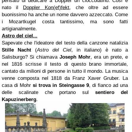
pensato di dedicare a Doppler un cioccolatino. Così è
nato il
Doppler Kon(ef)fekt
, che oltre ad essere
buonissimo ha anche un nome davvero azzeccato. Come
i Mozartkugel costa tantissimo, ma sono fatti
artigianalmente.
Astro del ciel...
Sapevate che l'ideatore del testo della canzone natalizia
Stille Nacht
(
Astro del Ciel
, in italiano) è nato a
Salisburgo? Si chiamava
Joseph Mohr
, era un prete, e
nel 1816 scrisse il testo di questo brano immortale,
cantato da milioni di persone in tutto il mondo. La musica
venne composta nel 1818 da Franz Xaver Gruber. La
casa di Mohr
si trova in Steingasse 9
, di fianco ad una
delle scalinate che portano sul
sentiero del
Kapuzinerberg
.