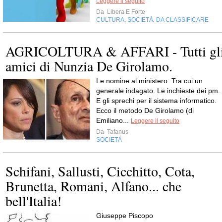
Leggere il seguito
Da
Libera E Forte
CULTURA
SOCIETÀ
DA CLASSIFICARE
,
,
AGRICOLTURA & AFFARI - Tutti gl
amici di Nunzia De Girolamo.
Le nomine al ministero. Tra cui un
generale indagato. Le inchieste dei pm.
E gli sprechi per il sistema informatico.
Ecco il metodo De Girolamo (di
Emiliano...
Leggere il seguito
Da
Tafanus
SOCIETÀ
Schifani, Sallusti, Cicchitto, Cota,
Brunetta, Romani, Alfano... che
bell'Italia!
Giuseppe Piscopo