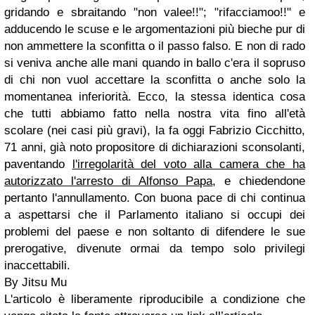
gridando e sbraitando "non valee!!"; "rifacciamoo!!" e
adducendo le scuse e le argomentazioni più bieche pur di
non ammettere la sconfitta o il passo falso. E non di rado
si veniva anche alle mani quando in ballo c'era il sopruso
di chi non vuol accettare la sconfitta o anche solo la
momentanea inferiorità. Ecco, la stessa identica cosa
che tutti abbiamo fatto nella nostra vita fino all'età
scolare (nei casi più gravi), la fa oggi Fabrizio Cicchitto,
71 anni, già noto propositore di dichiarazioni sconsolanti,
paventando
l'irregolarità del voto alla camera che ha
autorizzato l'arresto di Alfonso Papa
, e chiedendone
pertanto l'annullamento. Con buona pace di chi continua
a aspettarsi che il Parlamento italiano si occupi dei
problemi del paese e non soltanto di difendere le sue
prerogative, divenute ormai da tempo solo privilegi
inaccettabili.
By Jitsu Mu
L'articolo è liberamente riproducibile a condizione che