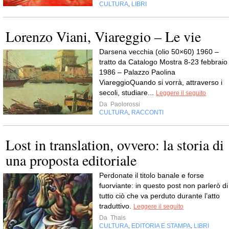
CULTURA
LIBRI
,
Lorenzo Viani, Viareggio – Le vie
Darsena vecchia (olio 50×60) 1960 –
tratto da Catalogo Mostra 8-23 febbraio
1986 – Palazzo Paolina
ViareggioQuando si vorrà, attraverso i
secoli, studiare...
Leggere il seguito
Da
Paolorossi
CULTURA
RACCONTI
,
Lost in translation, ovvero: la storia di
una proposta editoriale
Perdonate il titolo banale e forse
fuorviante: in questo post non parlerò di
tutto ciò che va perduto durante l’atto
traduttivo.
Leggere il seguito
Da
Thais
CULTURA
EDITORIA E STAMPA
LIBRI
,
,