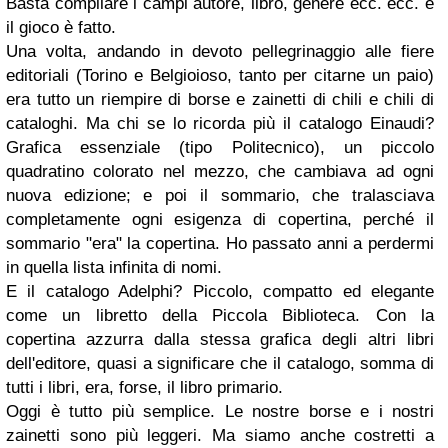
Basta compilare i campi autore, libro, genere ecc. ecc. e
il gioco è fatto.
Una volta, andando in devoto pellegrinaggio alle fiere
editoriali (Torino e Belgioioso, tanto per citarne un paio)
era tutto un riempire di borse e zainetti di chili e chili di
cataloghi. Ma chi se lo ricorda più il catalogo Einaudi?
Grafica essenziale (tipo Politecnico), un piccolo
quadratino colorato nel mezzo, che cambiava ad ogni
nuova edizione; e poi il sommario, che tralasciava
completamente ogni esigenza di copertina, perché il
sommario "era" la copertina. Ho passato anni a perdermi
in quella lista infinita di nomi.
E il catalogo Adelphi? Piccolo, compatto ed elegante
come un libretto della Piccola Biblioteca. Con la
copertina azzurra dalla stessa grafica degli altri libri
dell'editore, quasi a significare che il catalogo, somma di
tutti i libri, era, forse, il libro primario.
Oggi è tutto più semplice. Le nostre borse e i nostri
zainetti sono più leggeri. Ma siamo anche costretti a