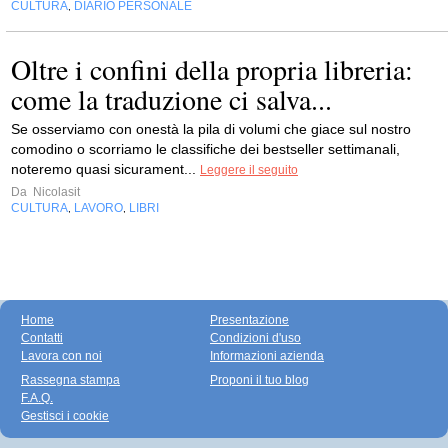
CULTURA
DIARIO PERSONALE
,
Oltre i confini della propria libreria:
come la traduzione ci salva...
Se osserviamo con onestà la pila di volumi che giace sul nostro
comodino o scorriamo le classifiche dei bestseller settimanali,
noteremo quasi sicurament...
Leggere il seguito
Da
Nicolasit
CULTURA
LAVORO
LIBRI
,
,
Home
Presentazione
Contatti
Condizioni d'uso
Lavora con noi
Informazioni azienda
Rassegna stampa
Proponi il tuo blog
F.A.Q.
Gestisci i cookie