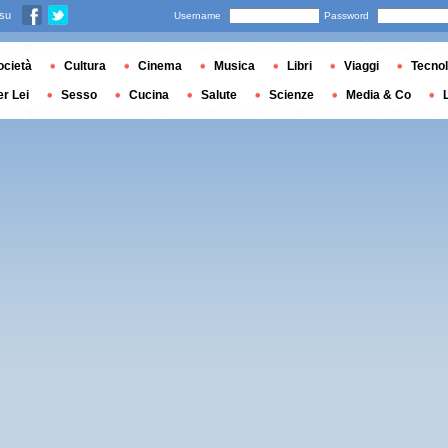
 su
Username
Password
ocietà
Cultura
Cinema
Musica
Libri
Viaggi
Tecnol
er Lei
Sesso
Cucina
Salute
Scienze
Media & Co