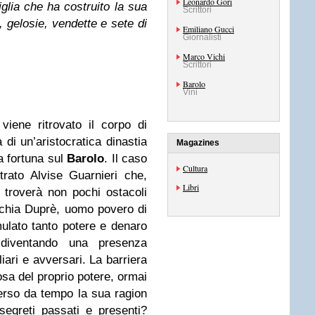
Leonardo Gori
iglia che ha costruito la sua
Scrittori
i, gelosie, vendette e sete di
Emiliano Gucci
Giornalisti
Marco Vichi
Scrittori
Barolo
Vini
viene ritrovato il corpo di
di un’aristocratica dinastia
Magazines
a fortuna sul
Barolo
. Il caso
Cultura
trato Alvise Guarnieri che,
Libri
, troverà non pochi ostacoli
lachia Duprè, uomo povero di
ulato tanto potere e denaro
 diventando una presenza
ari e avversari. La barriera
osa del proprio potere, ormai
perso da tempo la sua ragion
segreti passati e presenti?