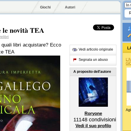
Giochi
Autori
e le novità TEA
elibri
quali libri acquistare? Ecco
L
Vedi articolo originale
ice TEA
L'
Segnala un abuso
GI
A proposito dell'autore
Agi
Roryone
11148
condivisioni
Vedi il suo profilo