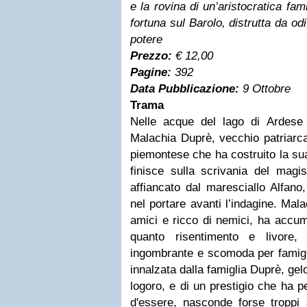
e la rovina di un’aristocratica fam
fortuna sul Barolo, distrutta da od
potere
Prezzo:
€ 12,00
Pagine:
392
Data Pubblicazione:
9 Ottobre
Trama
N
elle acque del lago di Ardese 
Malachia Duprè, vecchio patriarca 
piemontese che ha costruito la su
finisce sulla scrivania del magis
affiancato dal maresciallo Alfano
nel portare avanti l’indagine. Ma
amici e ricco di nemici, ha accum
quanto risentimento e livore,
ingombrante e scomoda per famigli
innalzata dalla famiglia Duprè, gel
logoro, e di un prestigio che ha 
d'essere, nasconde forse troppi 