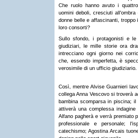
Che ruolo hanno avuto i quattro
uomini deboli, cresciuti all'ombra
donne belle e affascinanti, tropp
loro consorti?
Sullo sfondo, i protagonisti e l
giudiziari, le mille storie ora d
intrecciano ogni giorno nei corri
che, essendo imperfetta, è specc
verosimile di un ufficio giudiziario
Così, mentre Alvise Guarnieri lavor
collega Anna Vescovo si troverà ad
bambina scomparsa in piscina; il
attiverà una complessa indagine n
Alfano pagherà e verrà premiato p
professionale e personale; l'i
catechismo; Agostina Arcais tuonerà