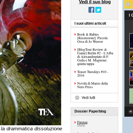
Vedi il suo blog
I
I suoi ultimi articoli
Book & Babies
[Recensione]: Piccola
Orsa di Jo Weaver
[BlogTour Review &
Game] Berlin #2 - L'Alba
di Alexanderplatz di F.
Geda e M. Magnone:
quinta tappa
Teaser Tuesdays #10 -
2016
Novità di Marzo della
Nero Press
Vedi tutti
Dossier Paperblog
Firenze
Mete
, la drammatica dissoluzione