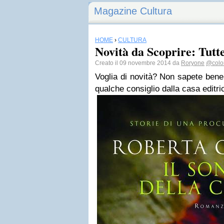
Magazine Cultura
HOME
›
CULTURA
Novità da Scoprire: Tutt
Creato il 09 novembre 2014 da
Roryone
@color
Voglia di novità? Non sapete bene 
qualche consiglio dalla casa editr