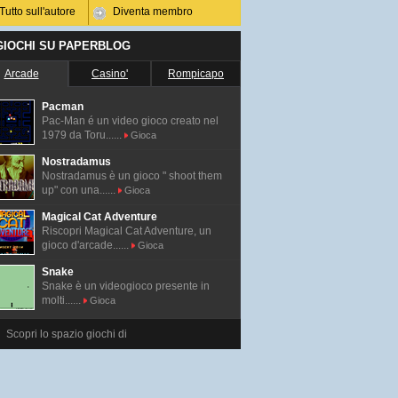
Tutto sull'autore
Diventa membro
 GIOCHI SU PAPERBLOG
Arcade
Casino'
Rompicapo
Pacman
Pac-Man é un video gioco creato nel
1979 da Toru......
Gioca
Nostradamus
Nostradamus è un gioco " shoot them
up" con una......
Gioca
Magical Cat Adventure
Riscopri Magical Cat Adventure, un
gioco d'arcade......
Gioca
Snake
Snake è un videogioco presente in
molti......
Gioca
Scopri lo spazio giochi di