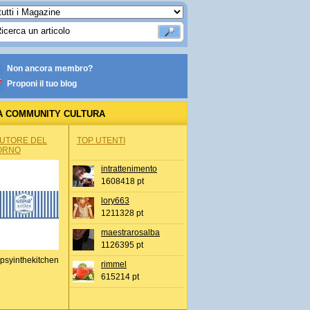
Non ancora membro?
Proponi il tuo blog
A COMMUNITY CULTURA
AUTORE DEL
TOP UTENTI
ORNO
intrattenimento
1608418 pt
lory663
1211328 pt
maestrarosalba
1126395 pt
psyinthekitchen
rimmel
615214 pt