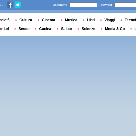
 su
Username
Password
ocietà
Cultura
Cinema
Musica
Libri
Viaggi
Tecnol
er Lei
Sesso
Cucina
Salute
Scienze
Media & Co