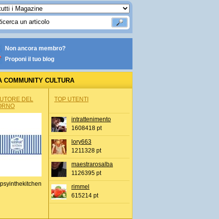
Non ancora membro?
Proponi il tuo blog
A COMMUNITY CULTURA
AUTORE DEL
TOP UTENTI
ORNO
intrattenimento
1608418 pt
lory663
1211328 pt
maestrarosalba
1126395 pt
psyinthekitchen
rimmel
615214 pt