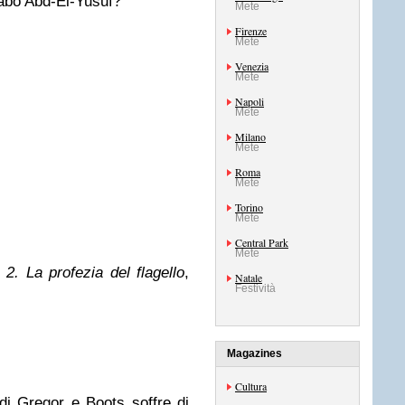
rabo Abd-El-Yusuf?
Mete
Firenze
Mete
Venezia
Mete
Napoli
Mete
Milano
Mete
Roma
Mete
Torino
Mete
Central Park
Mete
2. La profezia del flagello
,
Natale
Festività
Magazines
Cultura
i Gregor e Boots soffre di