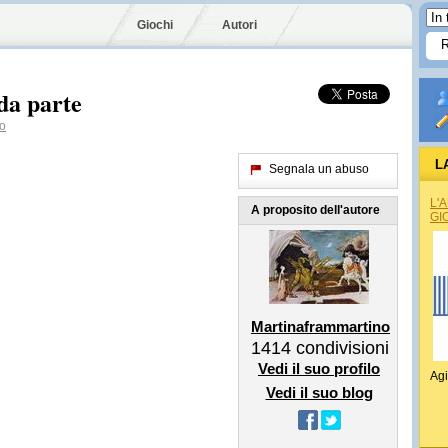
Giochi
Autori
da parte
no
L
Segnala un abuso
L'
A proposito dell'autore
GI
Martinaframmartino
1414
condivisioni
Vedi il suo profilo
Agi
Vedi il suo blog