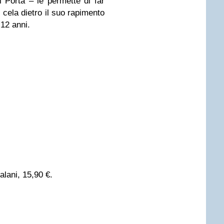
i Porta – le permette di far
i cela dietro il suo rapimento
 12 anni.
alani, 15,90 €.