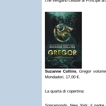
che vengano cedute al Principe a
Suzanne Collins
,
Gregor volume 
Mondadori, 17,00 €.
La quarta di copertina:
Sopramondo, New York: il padre d