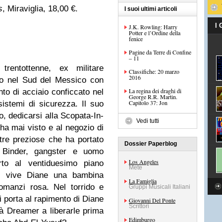
s
, Miraviglia, 18,00 €.
I suoi ultimi articoli
I
J.K. Rowling: Harry
Potter e l’Ordine della
fenice
Pagine da Terre di Confine
– 11
rentottenne, ex militare
Classifiche: 20 marzo
2016
tto nel Sud del Messico con
La regina dei draghi di
to di acciaio conficcato nel
George R.R. Martin.
Capitolo 37: Jon
sistemi di sicurezza. Il suo
o, dedicarsi alla Scopata-In-
Vedi tutti
a mai visto e al negozio di
etre preziose che ha portato
Dossier Paperblog
Binder, gangster e uomo
Los Angeles
urto al ventiduesimo piano
Mete
e vive Diane una bambina
La Famiglia
omanzi rosa. Nel torrido e
Gruppi Musicali Italiani
i porta al rapimento di Diane
Giovanni Del Ponte
Scrittori
à Dreamer a liberarle prima
Edimburgo