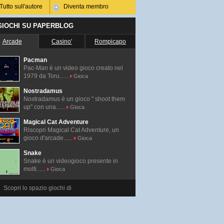
Tutto sull'autore
Diventa membro
 GIOCHI SU PAPERBLOG
Arcade
Casino'
Rompicapo
Pacman
Pac-Man é un video gioco creato nel
1979 da Toru......
Gioca
Nostradamus
Nostradamus è un gioco " shoot them
up" con una......
Gioca
Magical Cat Adventure
Riscopri Magical Cat Adventure, un
gioco d'arcade......
Gioca
Snake
Snake è un videogioco presente in
molti......
Gioca
Scopri lo spazio giochi di