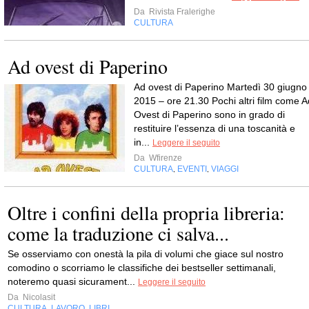
Da
Rivista Fralerighe
CULTURA
Ad ovest di Paperino
Ad ovest di Paperino Martedì 30 giugno
2015 – ore 21.30 Pochi altri film come A
Ovest di Paperino sono in grado di
restituire l’essenza di una toscanità e
in...
Leggere il seguito
Da
Wfirenze
CULTURA
EVENTI
VIAGGI
,
,
Oltre i confini della propria libreria:
come la traduzione ci salva...
Se osserviamo con onestà la pila di volumi che giace sul nostro
comodino o scorriamo le classifiche dei bestseller settimanali,
noteremo quasi sicurament...
Leggere il seguito
Da
Nicolasit
CULTURA
LAVORO
LIBRI
,
,