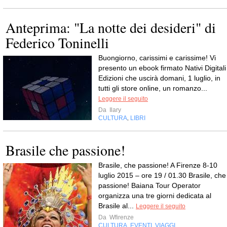
Anteprima: "La notte dei desideri" di
Federico Toninelli
Buongiorno, carissimi e carissime! Vi
presento un ebook firmato Nativi Digitali
Edizioni che uscirà domani, 1 luglio, in
tutti gli store online, un romanzo...
Leggere il seguito
Da
Ilary
CULTURA
LIBRI
,
Brasile che passione!
Brasile, che passione! A Firenze 8-10
luglio 2015 – ore 19 / 01.30 Brasile, che
passione! Baiana Tour Operator
organizza una tre giorni dedicata al
Brasile al...
Leggere il seguito
Da
Wfirenze
CULTURA
EVENTI
VIAGGI
,
,