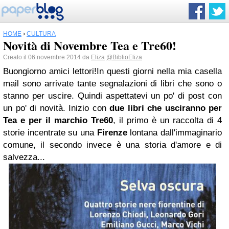
HOME
›
CULTURA
Novità di Novembre Tea e Tre60!
Creato il 06 novembre 2014 da
Eliza
@BiblioEliza
Buongiorno amici lettori!In questi giorni nella mia casella
mail sono arrivate tante segnalazioni di libri che sono o
stanno per uscire. Quindi aspettatevi un po' di post con
un po' di novità. Inizio con
due libri che usciranno per
Tea e per il marchio Tre60
, il primo è un raccolta di 4
storie incentrate su una
Firenze
lontana dall'immaginario
comune, il secondo invece è una storia d'amore e di
salvezza...