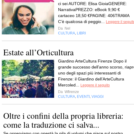
ci sei AUTORE: Elisa GioiaGENERE:
NarrativaPREZZO: eBook 9,90 €
cartaceo 18,50 €PAGINE: 406TRAMA
C’è qualcosa di peggio...
Leggere il seguit
Da
Nel
CULTURA
LIBRI
,
Estate all’Orticultura
Giardino ArteCultura Firenze Dopo il
grande successo dell’anno scorso, riapr
uno degli spazi più interessanti di
Firenze: il Giardino dell’ArteCultura
Mercoled...
Leggere il seguito
Da
Wfirenze
CULTURA
EVENTI
VIAGGI
,
,
Oltre i confini della propria libreria:
come la traduzione ci salva...
Se osserviamo con onestà la pila di volumi che giace sul nostro