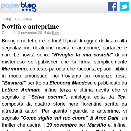
HOME
›
CULTURA
Novità e anteprime
Creato il 13 novembre 2014 da
Ilary
Buongiorno lettori e lettrici! Il post di oggi è dedicato alla
segnalazione di alcune novità e anteprime, cartacee e
non. Le novità sono:
"Rivoglio la mia costola"
di un
misterioso self-publisher che si firma semplicemente
Marmunno
, un testo-parodia che racconta episodi biblici
in modo umoristico, poi troviamo un romanzo rosa,
"Bastardi"
scritto da
Eleonora Mandese
e pubblicato da
Lettere Animate
, infine terza e ultima novità che vi
segnalo è
"Selva oscura"
, antologia edita da
Tea
,
composta da quattro storie nere fiorentine scritte da
altrettanti autori. Per quanto riguarda le anteprime, vi
segnalo
"Come sigillo sul tuo cuore"
di
Arne Dahl
, un
thriller che uscirà il
19 novembre
per
Marsilio
e, infine,