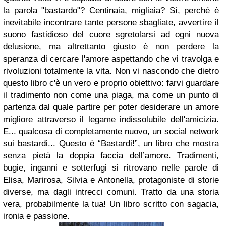
la parola "bastardo"? Centinaia, migliaia? Sì, perché è
inevitabile incontrare tante persone sbagliate, avvertire il
suono fastidioso del cuore sgretolarsi ad ogni nuova
delusione, ma altrettanto giusto è non perdere la
speranza di cercare l'amore aspettando che vi travolga e
rivoluzioni totalmente la vita. Non vi nascondo che dietro
questo libro c'è un vero e proprio obiettivo: farvi guardare
il tradimento non come una piaga, ma come un punto di
partenza dal quale partire per poter desiderare un amore
migliore attraverso il legame indissolubile dell'amicizia.
E... qualcosa di completamente nuovo, un social network
sui bastardi... Questo è “Bastardi!”, un libro che mostra
senza pietà la doppia faccia dell’amore. Tradimenti,
bugie, inganni e sotterfugi si ritrovano nelle parole di
Elisa, Marirosa, Silvia e Antonella, protagoniste di storie
diverse, ma dagli intrecci comuni. Tratto da una storia
vera, probabilmente la tua! Un libro scritto con sagacia,
ironia e passione.