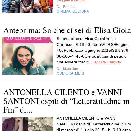
Leggere il seguito
Da
Bradipo
CINEMA
CULTURA
,
Anteprima: So che ci sei di Elisa Gioia
So che ci seidi Elisa GioiaPrezzi
Cartaceo: € 18,50 Ebook€: 9,99Pagine
406Pubblicato a giugno 2015ISBN 978-
88-566-4445-6C’è qualcosa di peggio
che essere tradit...
Leggere il seguito
Da
Madeline
CULTURA
LIBRI
,
ANTONELLA CILENTO e VANNI
SANTONI ospiti di “Letteratitudine in
Fm” di...
ANTONELLA CILENTO e VANNI
SANTONI ospiti di “Letteratitudine in Fm
di mercoledì 1 luglio 2015 - h. 9:10 circa