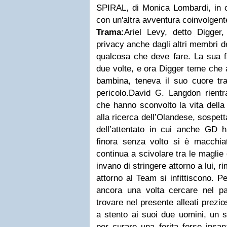
SPIRAL, di Monica Lombardi, in c
con un'altra avventura coinvolgent
Trama:
Ariel Levy, detto Digger
privacy anche dagli altri membri d
qualcosa che deve fare. La sua f
due volte, e ora Digger teme che 
bambina, teneva il suo cuore tr
pericolo.David G. Langdon rientr
che hanno sconvolto la vita della
alla ricerca dell’Olandese, sospett
dell’attentato in cui anche GD h
finora senza volto si è macchia
continua a scivolare tra le maglie
invano di stringere attorno a lui, 
attorno al Team si infittiscono. 
ancora una volta cercare nel p
trovare nel presente alleati prezi
a stento ai suoi due uomini, un 
per curare una ferita forse insa