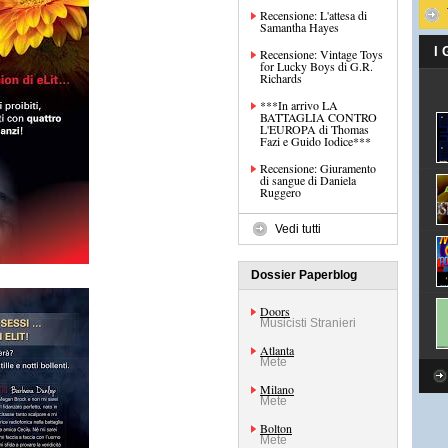
Recensione: L'attesa di
Samantha Hayes
I
Recensione: Vintage Toys
for Lucky Boys di G.R.
Richards
***In arrivo LA
BATTAGLIA CONTRO
L'EUROPA di Thomas
Fazi e Guido Iodice***
Recensione: Giuramento
di sangue di Daniela
Ruggero
Vedi tutti
Dossier Paperblog
Doors
Musicisti Stranieri
Atlanta
Mete
Milano
Mete
Bolton
Mete