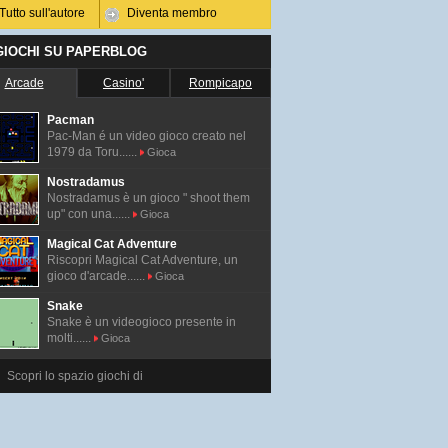
Tutto sull'autore
Diventa membro
 GIOCHI SU PAPERBLOG
Arcade
Casino'
Rompicapo
Pacman
Pac-Man é un video gioco creato nel
1979 da Toru......
Gioca
Nostradamus
Nostradamus è un gioco " shoot them
up" con una......
Gioca
Magical Cat Adventure
Riscopri Magical Cat Adventure, un
gioco d'arcade......
Gioca
Snake
Snake è un videogioco presente in
molti......
Gioca
Scopri lo spazio giochi di