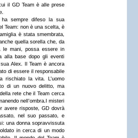
ui il GD Team è alle prese
e.
, ha sempre difeso la sua
el Team: non è una scelta, è
amiglia è stata smembrata,
anche quella sorella che, da
a le mani, possa essere in
a alla base dopo gli eventi
 sua Alex. Il Team è ancora
ato di essere il responsabile
a rischiato la vita. L’uomo
to di un nuovo delitto, ma
 della rete che il Team cerca
rimanendo nell’ombra.I misteri
Per avere risposte, GD dovrà
assato, nel suo passato, e
osi: una donna sopravvissuta
soldato in cerca di un modo
nabile. Il mondo del Team è