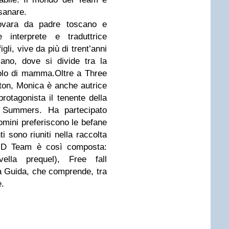
 sanare.
vara da padre toscano e
interprete e traduttrice
gli, vive da più di trent’anni
ano, dove si divide tra la
ruolo di mamma.Oltre a Three
on, Monica è anche autrice
rotagonista il tenente della
Summers. Ha partecipato
omini preferiscono le befane
i sono riuniti nella raccolta
e GD Team è così composta:
ella prequel), Free fall
a Guida, che comprende, tra
e.