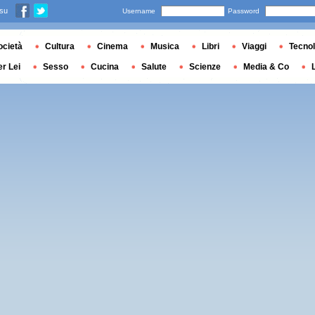
 su
Username
Password
ocietà
Cultura
Cinema
Musica
Libri
Viaggi
Tecnol
er Lei
Sesso
Cucina
Salute
Scienze
Media & Co