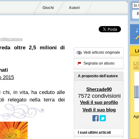
Giochi
Autori
niMarzapane
re
da
oltre 2,5 milioni di
L
Vedi articolo originale
L'
Segnala un abuso
GI
nati
A proposito dell'autore
o 2015
Sherzade90
chi, in vita, ha ceduto alle
7572
condivisioni
i relegato nella terra dei
Vedi il suo profilo
Vedi il suo blog
Agi
I suoi ultimi articoli