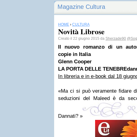
Magazine Cultura
HOME
›
CULTURA
Novità Librose
Creato il 22 giugno 2015 da
Sherzade90
@Sog
Il nuovo romanzo di un auto
copie
in Italia
Glenn Cooper
LA PORTA DELLE TENEBRE
dan
In libreria
e in e-book
dal 18 giugn
«
Ma ci si può veramente fidare di 
seduzioni del Male
ed è da secol
Dannati?
»