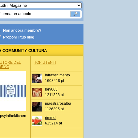
Non ancora membro?
Proponi il tuo blog
A COMMUNITY CULTURA
AUTORE DEL
TOP UTENTI
ORNO
intrattenimento
1608418 pt
lory663
1211328 pt
maestrarosalba
1126395 pt
psyinthekitchen
rimmel
615214 pt