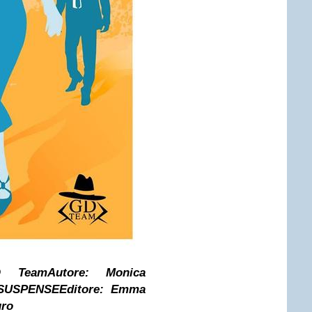
D Team
Autore:
Monica
SUSPENSE
Editore:
Emma
uro