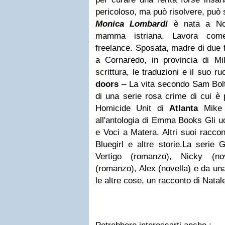
pericoloso, ma può risolvere, può
Monica Lombardi
è nata a No
mamma istriana. Lavora come 
freelance. Sposata, madre di due fi
a Cornaredo, in provincia di Mil
scrittura, le traduzioni e il suo 
doors
– La vita secondo Sam Bolt
di una serie rosa crime di cui è p
Homicide Unit di
Atlanta
Mike 
all'antologia di Emma Books Gli u
e Voci a Matera. Altri suoi raccont
Bluegirl e altre storie.La seri
Vertigo (romanzo), Nicky (nov
(romanzo), Alex (novella) e da un
le altre cose, un racconto di Natal