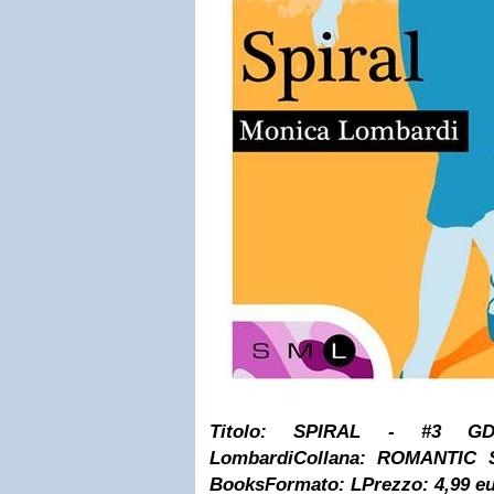
Titolo:
SPIRAL - #3 G
Lombardi
Collana:
ROMANTIC 
Books
Formato:
L
Prezzo:
4,99 e