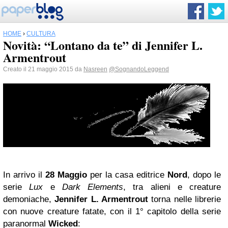
HOME
›
CULTURA
Novità: “Lontano da te” di Jennifer L.
Armentrout
Creato il 21 maggio 2015 da
Nasreen
@SognandoLeggend
In arrivo il
28 Maggio
per la casa editrice
Nord
, dopo le
serie
Lux
e
Dark Elements
, tra alieni e creature
demoniache,
Jennifer L. Armentrout
torna nelle librerie
con nuove creature fatate, con il 1° capitolo della serie
paranormal
Wicked
: