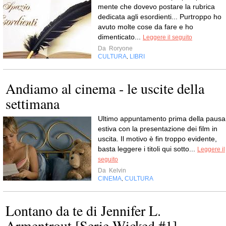
mente che dovevo postare la rubrica
dedicata agli esordienti... Purtroppo ho
avuto molte cose da fare e ho
dimenticato...
Leggere il seguito
Da
Roryone
CULTURA
LIBRI
,
Andiamo al cinema - le uscite della
settimana
Ultimo appuntamento prima della pausa
estiva con la presentazione dei film in
uscita. Il motivo è fin troppo evidente,
basta leggere i titoli qui sotto...
Leggere il
seguito
Da
Kelvin
CINEMA
CULTURA
,
Lontano da te di Jennifer L.
Armentrout [Serie Wicked #1]