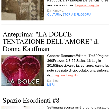
Repubblica") - Morgan De Sanctis forse
ancora non lo sa.
Leggere il seguito
Da
Kimayra
CULTURA
STORIA E FILOSOFIA
,
Anteprima: "LA DOLCE
TENTAZIONE DELL'AMORE" di
Donna Kauffman
Genere: RomanzoEditore: Tre60Pagine
360Prezzo: € 6.99Uscita: 16 Luglio
2015Sinossi:Vaniglia, zenzero, cannella,
note speziate di cioccolato: una sinfonia
di...
Leggere il seguito
Da
Blog
LIBRI
Spazio Esordienti #8
Settimana scorsa mi è proprio passato d