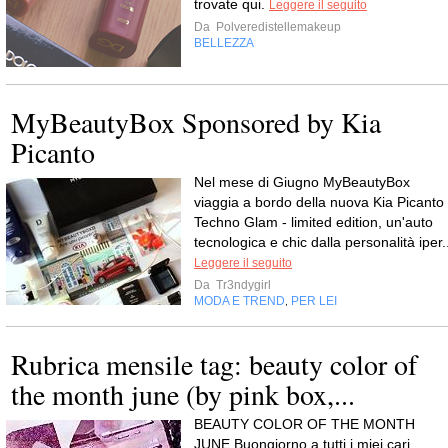
trovate qui.
Leggere il seguito
Da
Polveredistellemakeup
BELLEZZA
MyBeautyBox Sponsored by Kia
Picanto
Nel mese di Giugno MyBeautyBox
viaggia a bordo della nuova Kia Picanto
Techno Glam - limited edition, un'auto
tecnologica e chic dalla personalità iper.
Leggere il seguito
Da
Tr3ndygirl
MODA E TREND
PER LEI
,
Rubrica mensile tag: beauty color of
the month june (by pink box,...
BEAUTY COLOR OF THE MONTH
JUNE Buongiorno a tutti i miei cari