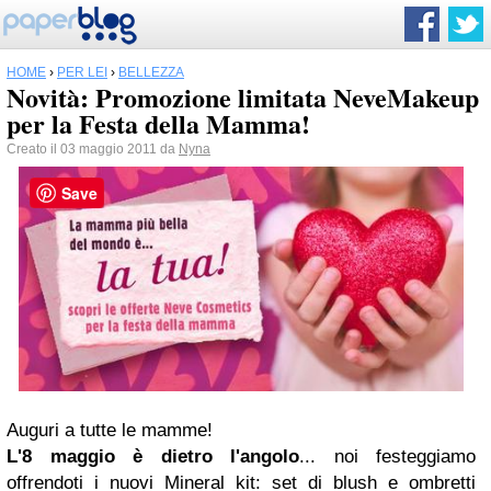
HOME
›
PER LEI
›
BELLEZZA
Novità: Promozione limitata NeveMakeup
per la Festa della Mamma!
Creato il 03 maggio 2011 da
Nyna
Save
Auguri a tutte le mamme!
L'8 maggio è dietro l'angolo
... noi festeggiamo
offrendoti i nuovi Mineral kit: set di blush e ombretti