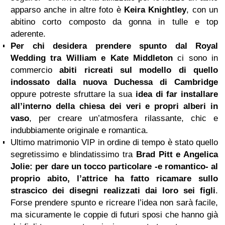
apparso anche in altre foto è
Keira Knightley
, con un
abitino corto composto da gonna in tulle e top
aderente.
Per chi desidera prendere spunto dal Royal
Wedding tra William e Kate Middleton
ci sono in
commercio
abiti ricreati sul modello di quello
indossato dalla nuova Duchessa di Cambridge
oppure potreste sfruttare la sua
idea di far installare
all’interno della chiesa dei veri e propri alberi in
vaso
, per creare un’atmosfera rilassante, chic e
indubbiamente originale e romantica.
Ultimo matrimonio VIP in ordine di tempo è stato quello
segretissimo e blindatissimo tra
Brad Pitt
e Angelica
Jolie: per dare un tocco particolare -e romantico- al
proprio abito, l’attrice ha fatto ricamare sullo
strascico dei disegni realizzati dai loro sei figli
.
Forse prendere spunto e ricreare l’idea non sarà facile,
ma sicuramente le coppie di futuri sposi che hanno già