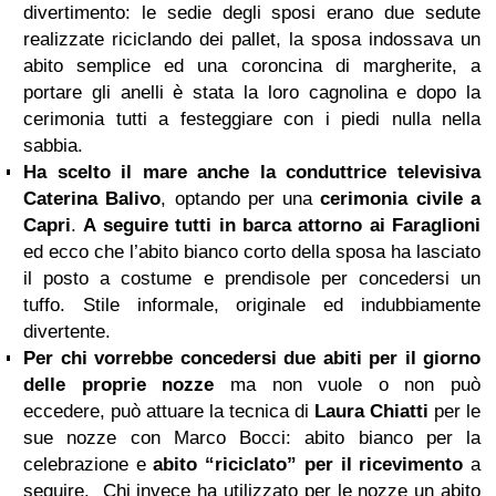
divertimento: le sedie degli sposi erano due sedute
realizzate riciclando dei pallet, la sposa indossava un
abito semplice ed una coroncina di margherite, a
portare gli anelli è stata la loro cagnolina e dopo la
cerimonia tutti a festeggiare con i piedi nulla nella
sabbia.
Ha scelto il mare anche la conduttrice televisiva
Caterina Balivo
, optando per una
cerimonia civile a
Capri
.
A seguire tutti in barca attorno ai Faraglioni
ed ecco che l’abito bianco corto della sposa ha lasciato
il posto a costume e prendisole per concedersi un
tuffo. Stile informale, originale ed indubbiamente
divertente.
Per chi vorrebbe concedersi due abiti per il giorno
delle proprie nozze
ma non vuole o non può
eccedere, può attuare la tecnica di
Laura Chiatti
per le
sue nozze con Marco Bocci: abito bianco per la
celebrazione e
abito “riciclato” per il ricevimento
a
seguire. Chi invece ha utilizzato per le nozze un abito