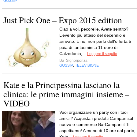
GOSSIP
Just Pick One – Expo 2015 edition
Ciao a voi, pecorelle. Avete sentito?
L’evento più atteso del decennio è
arrivato. E no, non parlo dell’offerta 5
paia di fantasmini a 11 euro di
Calzedonia,...
Leggere il seguito
Da
Signorponza
GOSSIP
TELEVISIONE
,
Kate e la Principessina lasciano la
clinica: le prime immagini insieme –
VIDEO
Vuoi organizzare un party con i tuoi
amici!? Acquista i prodotti Campari sul
nuovo e-commerce BarCampari.it Ti
aspettiamo! A meno di 10 ore dal parto,
Kate...