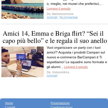
o, meglio, nei musei che preferisci,...
Leggere il seguito
Da
Marianocervone
GOSSIP
TELEVISIONE
,
Amici 14, Emma e Briga flirt? “Sei il
capo più bello” e le regala il suo anello
Vuoi organizzare un party con i tuoi
amici!? Acquista i prodotti Campari sul
nuovo e-commerce BarCampari.it Ti
aspettiamo! Le squadre sono formate e
gli alunni...
Leggere il seguito
Da
Violacentrica
GOSSIP
Home
Presentazione
Contatti
Condizioni d'uso