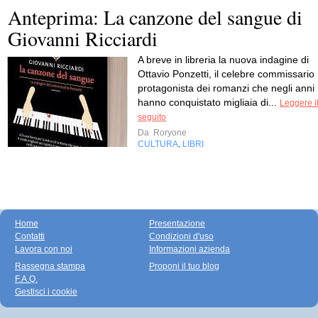
Anteprima: La canzone del sangue di
Giovanni Ricciardi
A breve in libreria la nuova indagine di
Ottavio Ponzetti, il celebre commissario
protagonista dei romanzi che negli anni
hanno conquistato migliaia di...
Leggere i
seguito
Da
Roryone
CULTURA
LIBRI
,
Home
Presentazione
Contatti
Condizioni d'uso
Lavora con noi
Informazioni azienda
Rassegna stampa
Proponi il tuo blog
F.A.Q.
Gestisci i cookie