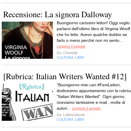
Recensione: La signora Dalloway
Buongiorno carissimi lettori! Oggi voglio
parlarvi dell'ultimo libro di Virginia Woolf
che ho letto. Avevo qualche dubbio se
farlo o meno perché non mi sento...
Leggere il seguito
Da
Chaneltp
CULTURA
LIBRI
,
[Rubrica: Italian Writers Wanted #12]
“Buongiorno miei cari #FeniLettori,
dodicesimo appuntamento con la rubric
"Italian Writers Wanted". Ogni giorno,
riceviamo tantissime e-mail , molte di
autori...
Leggere il seguito
Da
Lafenicebook
CULTURA
LIBRI
,