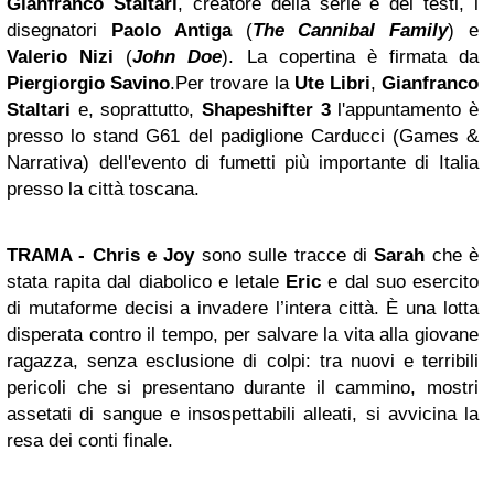
Gianfranco Staltari
, creatore della serie e dei testi, i
disegnatori
Paolo Antiga
(
The Cannibal Family
) e
Valerio Nizi
(
John Doe
). La copertina è firmata da
Piergiorgio Savino
.Per trovare la
Ute Libri
,
Gianfranco
Staltari
e, soprattutto,
Shapeshifter 3
l'appuntamento è
presso lo stand G61 del padiglione Carducci (Games &
Narrativa) dell'evento di fumetti più importante di Italia
presso la città toscana.
TRAMA - Chris e Joy
sono sulle tracce di
Sarah
che è
stata rapita dal diabolico e letale
Eric
e dal suo esercito
di mutaforme decisi a invadere l’intera città. È una lotta
disperata contro il tempo, per salvare la vita alla giovane
ragazza, senza esclusione di colpi: tra nuovi e terribili
pericoli che si presentano durante il cammino, mostri
assetati di sangue e insospettabili alleati, si avvicina la
resa dei conti finale.