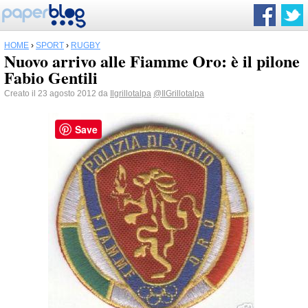
HOME
›
SPORT
›
RUGBY
Nuovo arrivo alle Fiamme Oro: è il pilone
Fabio Gentili
Creato il 23 agosto 2012 da
Ilgrillotalpa
@IlGrillotalpa
Save