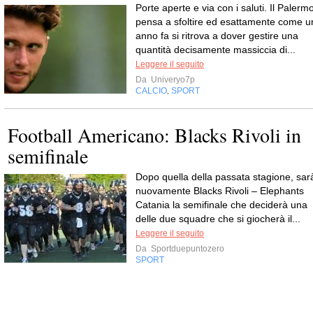
Porte aperte e via con i saluti. Il Palerm
pensa a sfoltire ed esattamente come u
anno fa si ritrova a dover gestire una
quantità decisamente massiccia di...
Leggere il seguito
Da
Univeryo7p
CALCIO
SPORT
,
Football Americano: Blacks Rivoli in
semifinale
Dopo quella della passata stagione, sar
nuovamente Blacks Rivoli – Elephants
Catania la semifinale che deciderà una
delle due squadre che si giocherà il...
Leggere il seguito
Da
Sportduepuntozero
SPORT