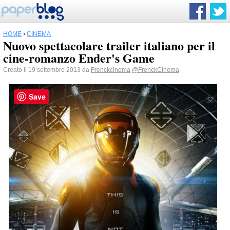
HOME
›
CINEMA
Nuovo spettacolare trailer italiano per il
cine-romanzo Ender's Game
Creato il 19 settembre 2013 da
Frenckcinema
@FrenckCinema
Save