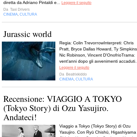
diretta da Adriano Pintaldi e...
Leggere il seguito
Da
Taxi Drivers
CINEMA
CULTURA
,
Jurassic world
Regia: Colin TrevorrowInterpreti: Chris
Pratt, Bryce Dallas Howard, Ty Simpkins
Nic Robinson, Vincent D'OnofrioTrama:
vent'anni dopo gli avvenimenti accaduti..
Leggere il seguito
Da
Beatrixkiddo
CINEMA
CULTURA
,
Recensione: VIAGGIO A TOKYO
(Tokyo Story) di Ozu Yasujiro.
Andateci!
Viaggio a Tokyo (Tokyo Story) di Ozu
Yasujiro. Con Ryū Chishū, Higashiyama