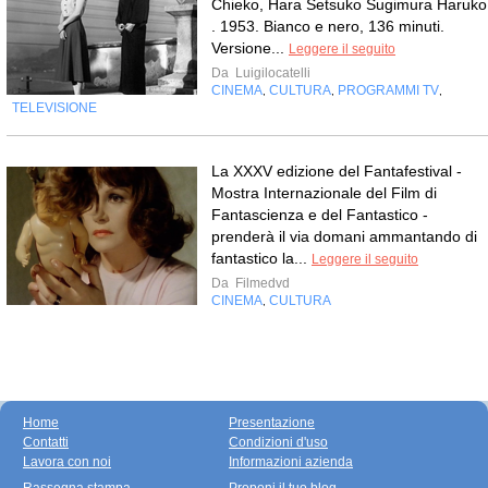
Chieko, Hara Setsuko Sugimura Haruko
. 1953. Bianco e nero, 136 minuti.
Versione...
Leggere il seguito
Da
Luigilocatelli
CINEMA
CULTURA
PROGRAMMI TV
,
,
,
TELEVISIONE
La XXXV edizione del Fantafestival -
Mostra Internazionale del Film di
Fantascienza e del Fantastico -
prenderà il via domani ammantando di
fantastico la...
Leggere il seguito
Da
Filmedvd
CINEMA
CULTURA
,
Home
Presentazione
Contatti
Condizioni d'uso
Lavora con noi
Informazioni azienda