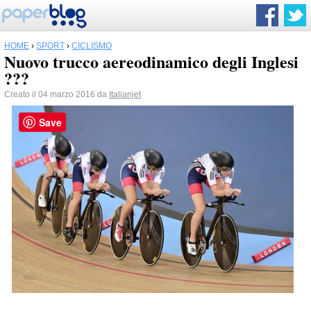
HOME
›
SPORT
›
CICLISMO
Nuovo trucco aereodinamico degli Inglesi
???
Creato il 04 marzo 2016 da
Italianjet
Save