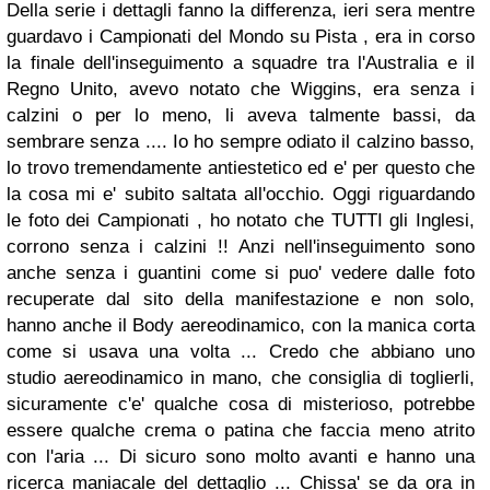
Della serie i dettagli fanno la differenza, ieri sera mentre
guardavo i Campionati del Mondo su Pista , era in corso
la finale dell'inseguimento a squadre tra l'Australia e il
Regno Unito, avevo notato che Wiggins, era senza i
calzini o per lo meno, li aveva talmente bassi, da
sembrare senza .... Io ho sempre odiato il calzino basso,
lo trovo tremendamente antiestetico ed e' per questo che
la cosa mi e' subito saltata all'occhio. Oggi riguardando
le foto dei Campionati , ho notato che TUTTI gli Inglesi,
corrono senza i calzini !! Anzi nell'inseguimento sono
anche senza i guantini come si puo' vedere dalle foto
recuperate dal sito della manifestazione e non solo,
hanno anche il Body aereodinamico, con la manica corta
come si usava una volta ... Credo che abbiano uno
studio aereodinamico in mano, che consiglia di toglierli,
sicuramente c'e' qualche cosa di misterioso, potrebbe
essere qualche crema o patina che faccia meno atrito
con l'aria ... Di sicuro sono molto avanti e hanno una
ricerca maniacale del dettaglio ... Chissa' se da ora in