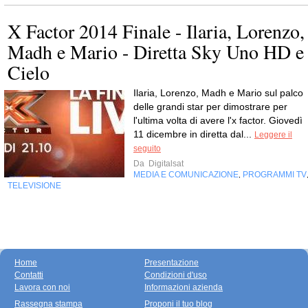
X Factor 2014 Finale - Ilaria, Lorenzo,
Madh e Mario - Diretta Sky Uno HD e
Cielo
Ilaria, Lorenzo, Madh e Mario sul palco
delle grandi star per dimostrare per
l'ultima volta di avere l'x factor. Giovedì
11 dicembre in diretta dal...
Leggere il
seguito
Da
Digitalsat
MEDIA E COMUNICAZIONE
PROGRAMMI TV
,
TELEVISIONE
Home
Presentazione
Contatti
Condizioni d'uso
Lavora con noi
Informazioni azienda
Rassegna stampa
Proponi il tuo blog