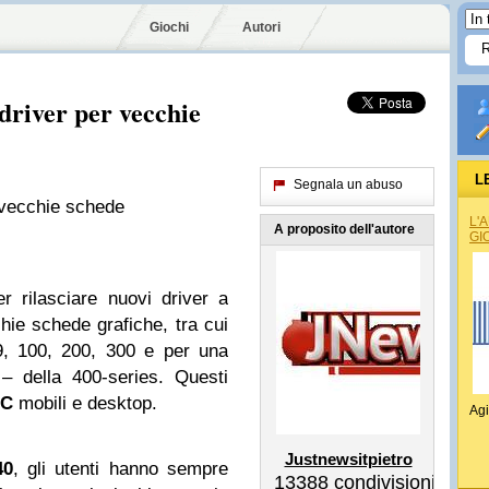
Giochi
Autori
 driver per vecchie
L
Segnala un abuso
r vecchie schede
L'
A proposito dell'autore
GI
 rilasciare nuovi driver a
ie schede grafiche, tra cui
 9, 100, 200, 300 e per una
 della 400-series. Questi
PC
mobili e desktop.
Agi
Justnewsitpietro
40
, gli utenti hanno sempre
13388
condivisioni