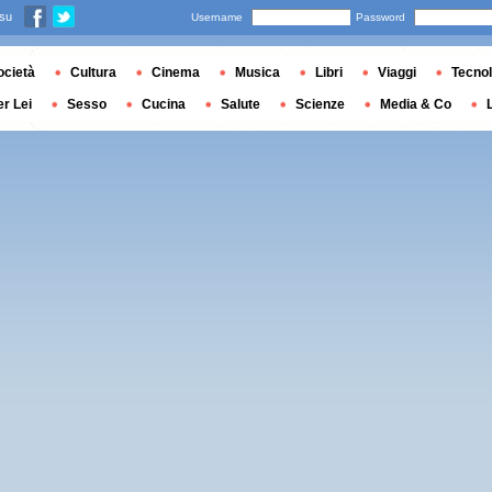
 su
Username
Password
ocietà
Cultura
Cinema
Musica
Libri
Viaggi
Tecnol
er Lei
Sesso
Cucina
Salute
Scienze
Media & Co