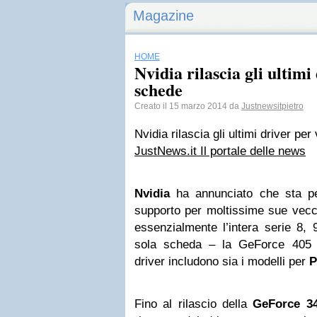
Magazine
HOME
Nvidia rilascia gli ultimi
schede
Creato il 15 marzo 2014 da
Justnewsitpietro
Nvidia rilascia gli ultimi driver pe
JustNews.it Il portale delle news
Nvidia
ha annunciato che sta per
supporto per moltissime sue vecch
essenzialmente l’intera serie 8,
sola scheda – la GeForce 405 –
driver includono sia i modelli per
Fino al rilascio della
GeForce 3