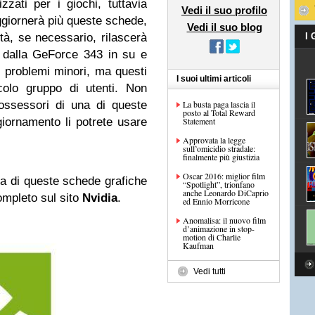
zzati per i giochi, tuttavia
Vedi il suo profilo
giornerà più queste schede,
Vedi il suo blog
tà, se necessario, rilascerà
I
, dalla GeForce 343 in su e
i problemi minori, ma questi
I suoi ultimi articoli
colo gruppo di utenti. Non
ossessori di una di queste
La busta paga lascia il
posto al Total Reward
iornamento li potrete usare
Statement
Approvata la legge
sull’omicidio stradale:
finalmente più giustizia
Oscar 2016: miglior film
na di queste schede grafiche
“Spotlight”, trionfano
anche Leonardo DiCaprio
ompleto sul sito
Nvidia
.
ed Ennio Morricone
Anomalisa: il nuovo film
d’animazione in stop-
motion di Charlie
Kaufman
Vedi tutti