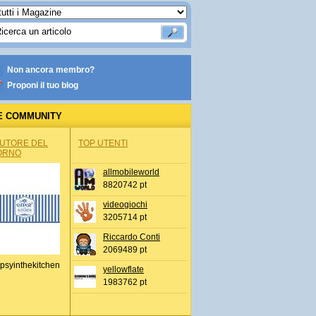
Non ancora membro?
Proponi il tuo blog
E COMMUNITY
AUTORE DEL
TOP UTENTI
ORNO
allmobileworld
8820742 pt
videogiochi
3205714 pt
Riccardo Conti
2069489 pt
psyinthekitchen
yellowflate
1983762 pt