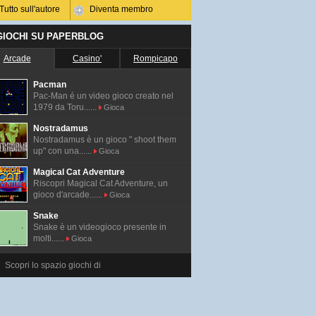
Tutto sull'autore
Diventa membro
 GIOCHI SU PAPERBLOG
Arcade
Casino'
Rompicapo
Pacman
Pac-Man é un video gioco creato nel
1979 da Toru......
Gioca
Nostradamus
Nostradamus è un gioco " shoot them
up" con una......
Gioca
Magical Cat Adventure
Riscopri Magical Cat Adventure, un
gioco d'arcade......
Gioca
Snake
Snake è un videogioco presente in
molti......
Gioca
Scopri lo spazio giochi di