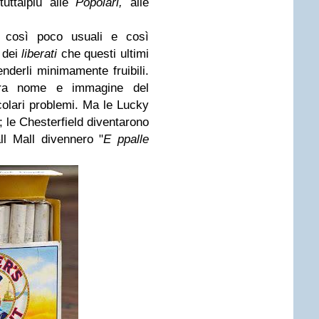
tuttalpiù alle
Popolari,
alle
 così poco usuali e così
e dei
liberati
che questi ultimi
nderli minimamente fruibili.
tra nome e immagine del
olari problemi. Ma le Lucky
; le Chesterfield diventarono
all Mall divennero "
E ppalle