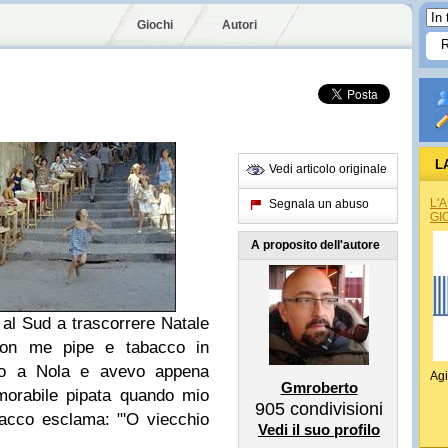
Giochi
Autori
L
Vedi articolo originale
L'
Segnala un abuso
GI
A proposito dell'autore
al Sud a trascorrere Natale
con me pipe e tabacco in
ero a Nola e avevo appena
Agi
Gmroberto
morabile pipata quando mio
905
condivisioni
bacco esclama: "'O viecchio
Vedi il suo profilo