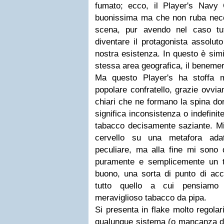
fumato; ecco, il Player's Navy
buonissima ma che non ruba neces
scena, pur avendo nel caso tut
diventare il protagonista assolut
nostra esistenza. In questo è simi
stessa area geografica, il beneme
Ma questo Player's ha stoffa m
popolare confratello, grazie ovvia
chiari che ne formano la spina dor
significa inconsistenza o indefinit
tabacco decisamente saziante. Mi
cervello su una metafora ada
peculiare, ma alla fine mi sono 
puramente e semplicemente un 
buono, una sorta di punto di acc
tutto quello a cui pensiam
meraviglioso tabacco da pipa.
Si presenta in flake molto regolari
qualunque sistema (o mancanza di 