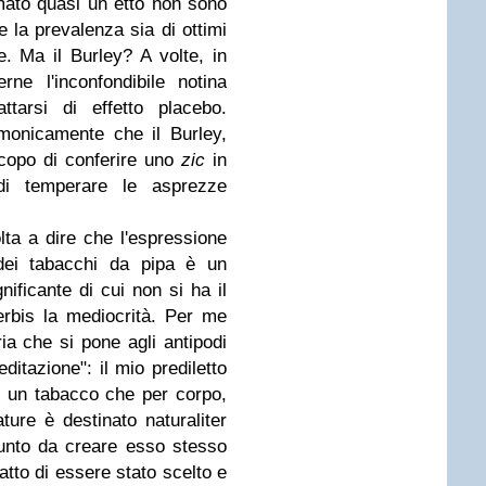
mato quasi un etto non sono
e la prevalenza sia di ottimi
e. Ma il Burley? A volte, in
ne l'inconfondibile notina
ttarsi di effetto placebo.
monicamente che il Burley,
copo di conferire uno
zic
in
di temperare le asprezze
ta a dire che l'espressione
 dei tabacchi da pipa è un
ificante di cui non si ha il
erbis la mediocrità. Per me
ia che si pone agli antipodi
ditazione": il mio prediletto
è un tabacco che per corpo,
ure è destinato naturaliter
 punto da creare esso stesso
fatto di essere stato scelto e