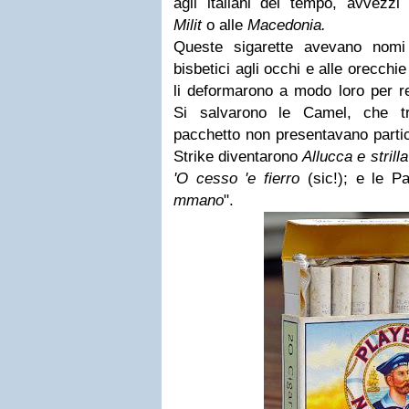
agli italiani del tempo, avvezzi 
Milit
o alle
Macedonia.
Queste sigarette avevano nomi
bisbetici agli occhi e alle orecchi
li deformarono a modo loro per re
Si salvarono le Camel, che 
pacchetto non presentavano partic
Strike diventarono
Allucca e strilla
'O cesso 'e fierro
(sic!); e le P
mmano
".