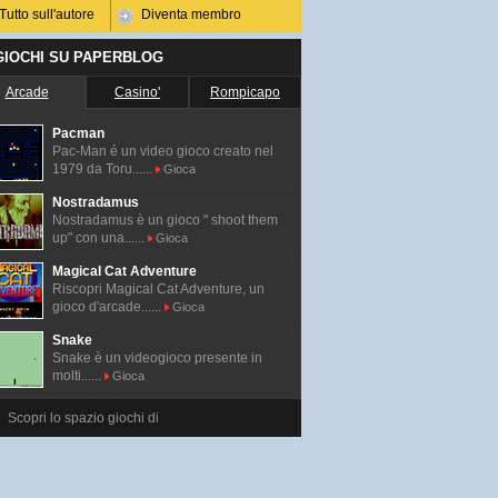
Tutto sull'autore
Diventa membro
 GIOCHI SU PAPERBLOG
Arcade
Casino'
Rompicapo
Pacman
Pac-Man é un video gioco creato nel
1979 da Toru......
Gioca
Nostradamus
Nostradamus è un gioco " shoot them
up" con una......
Gioca
Magical Cat Adventure
Riscopri Magical Cat Adventure, un
gioco d'arcade......
Gioca
Snake
Snake è un videogioco presente in
molti......
Gioca
Scopri lo spazio giochi di