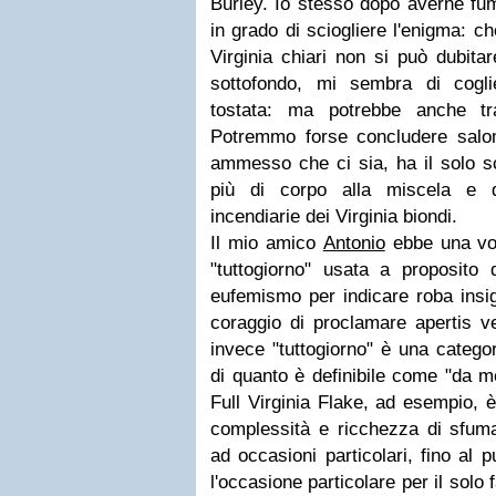
Burley. Io stesso dopo averne fu
in grado di sciogliere l'enigma: ch
Virginia chiari non si può dubitar
sottofondo, mi sembra di coglier
tostata: ma potrebbe anche tra
Potremmo forse concludere salo
ammesso che ci sia, ha il solo s
più di corpo alla miscela e 
incendiarie dei Virginia biondi.
Il mio amico
Antonio
ebbe una vol
"tuttogiorno" usata a proposito
eufemismo per indicare roba insign
coraggio di proclamare apertis v
invece "tuttogiorno" è una categor
di quanto è definibile come "da me
Full Virginia Flake, ad esempio, 
complessità e ricchezza di sfumat
ad occasioni particolari, fino al
l'occasione particolare per il solo 