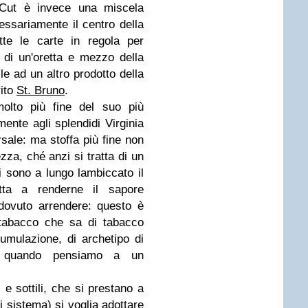
 Cut è invece una miscela
sariamente il centro della
te le carte in regola per
o di un'oretta e mezzo della
le ad un altro prodotto della
rito
St. Bruno
.
olto più fine del suo più
mente agli splendidi Virginia
sale: ma stoffa più fine non
ezza, ché anzi si tratta di un
 sono a lungo lambiccato il
tta a renderne il sapore
dovuto arrendere: questo è
tabacco che sa di tabacco
umulazione, di archetipo di
o quando pensiamo a un
 e sottili, che si prestano a
sistema) si voglia adottare