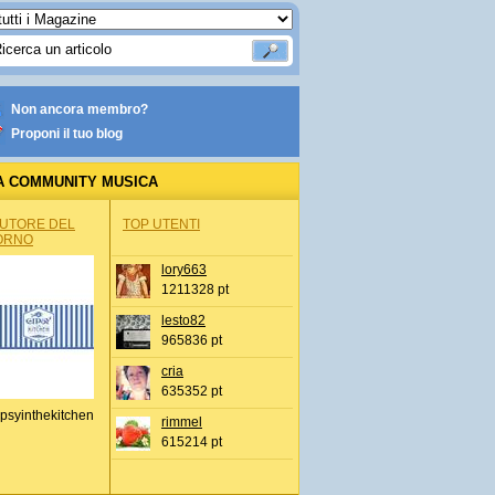
Non ancora membro?
Proponi il tuo blog
A COMMUNITY MUSICA
AUTORE DEL
TOP UTENTI
ORNO
lory663
1211328 pt
lesto82
965836 pt
cria
635352 pt
psyinthekitchen
rimmel
615214 pt