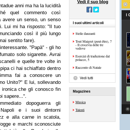
Vedi il suo blog
ntadue anni ma ha la lucidità
ché quel commento così
I
a avere un senso, un senso
I suoi ultimi articoli
. Lui mi ha risposto: "Il tuo
onunciando così il più lungo
Stelle danzanti
mai sentito fare).
Tout Maigret (peut-être), 7
- Il crocevia delle tre
nteressante. "Papà" - gli ho
vedove
 fumato solo sigarette. Avrai
Esercizi di traduzione dal
polacco, 5
anelli e quelle tre volte in
Racconto di Natale
pipa ci hai schiaffato dentro
cimma fai a conoscere un
Vedi tutti
no Unito?" E lui, sollevando
 ironica che gli conosco fin
Magazines
i sapere...".
Musica
mmediato dopoguerra gli
 Napoli e i suoi dintorni
Talenti
z e alla carne in scatola,
 fogge e marchi sconosciute