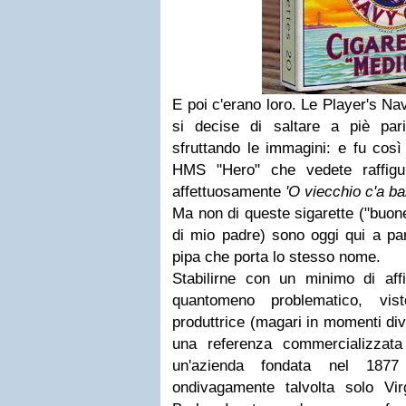
E poi c'erano loro. Le Player's Na
si decise di saltare a piè pari 
sfruttando le immagini: e fu così 
HMS "Hero" che vedete raffigu
affettuosamente
'O viecchio c'a b
Ma non di queste sigarette ("buone
di mio padre) sono oggi qui a par
pipa che porta lo stesso nome.
Stabilirne con un minimo di affi
quantomeno problematico, vi
produttrice (magari in momenti div
una referenza commercializzat
un'azienda fondata nel 1877
ondivagamente talvolta solo Virg