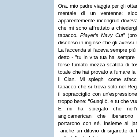
Ora, mio padre viaggia per gli otta
mentale di un ventenne: sic
apparentemente incongruo dovev
che mi sono affrettato a chiedergli
tabacco.
Player's Navy Cut
" (pr
discorso in inglese che gli avessi 
La faccenda si faceva sempre più i
detto - "tu in vita tua hai sempre
forse fumato mezza scatola di tosc
totale che hai provato a fumare la 
il Clan. Mi spieghi come sfac
tabacco che si trova solo nel Reg
il sopracciglio con un'espressione
troppo bene: "Guagliò, e tu che vuo
E mi ha spiegato che nell'i
angloamericani che liberarono
portarono con sé, insieme al jaz
anche un diluvio di sigarette di