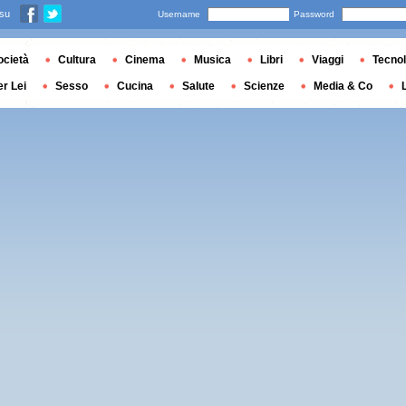
 su
Username
Password
ocietà
Cultura
Cinema
Musica
Libri
Viaggi
Tecnol
er Lei
Sesso
Cucina
Salute
Scienze
Media & Co