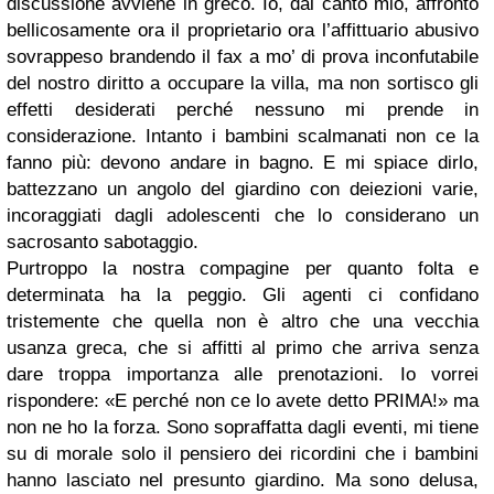
discussione avviene in greco. Io, dal canto mio, affronto
bellicosamente ora il proprietario ora l’affittuario abusivo
sovrappeso brandendo il fax a mo’ di prova inconfutabile
del nostro diritto a occupare la villa, ma non sortisco gli
effetti desiderati perché nessuno mi prende in
considerazione. Intanto i bambini scalmanati non ce la
fanno più: devono andare in bagno. E mi spiace dirlo,
battezzano un angolo del giardino con deiezioni varie,
incoraggiati dagli adolescenti che lo considerano un
sacrosanto sabotaggio.
Purtroppo la nostra compagine per quanto folta e
determinata ha la peggio. Gli agenti ci confidano
tristemente che quella non è altro che una vecchia
usanza greca, che si affitti al primo che arriva senza
dare troppa importanza alle prenotazioni. Io vorrei
rispondere: «E perché non ce lo avete detto PRIMA!» ma
non ne ho la forza. Sono sopraffatta dagli eventi, mi tiene
su di morale solo il pensiero dei ricordini che i bambini
hanno lasciato nel presunto giardino. Ma sono delusa,