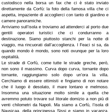
custodisco nella borsa un fax che ci è stato inviato
direttamente da Corfù: la foto della famosa villa che ci
aspetta, impaziente di accoglierci con tanto di giardino e
camere panoramiche.
Arriviamo sull’isola e troviamo ad attenderci al porto due
gentili operatori turistici che ci condurranno a
destinazione. Siamo piuttosto stanchi per la notte di
viaggio, ma rincuorati dall’accoglienza. I Feaci si sa, da
quando mondo è mondo, sono noti ovunque per la loro
ospitalità.
Le strade di Corfù, come tutte le strade greche, però,
non sono il massimo. Curva dopo curva, tornante dopo
tornante, raggiungiamo solo dopo un’ora la villa.
Cerchiamo di essere ottimisti e fingiamo di non notare
che il luogo è desolato, il mare lontano e melmoso.
Insomma una situazione molto simile a quella che
avremmo potuto trovare sul litorale domizio a non più di
venti chilometri da Napoli. Ma siamo a Corfù, l’isola di
Nausicaa, della principessa Sissi e siamo in vacanza.