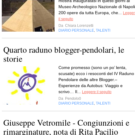
mostra inauguratasi in questi giorni al
Museo Archeologico Nazionale di Napoli
200 opere da tutta Europa, che...
Legger
il seguito
Da
Chiara Lorenzetti
DIARIO PERSONALE
TALENTI
,
Quarto raduno blogger-pendolari, le
storie
Come promesso (sono un po’ lenta,
scusate) ecco i resoconti del IV Raduno
Pendolare delle altre Blogger.–
Esperienze da Autobus: Viaggio e
scrivo… Il...
Leggere il seguito
Da
Pendolo0
DIARIO PERSONALE
TALENTI
,
Giuseppe Vetromile - Congiunzioni e
rimarginature, nota di Rita Pacilio