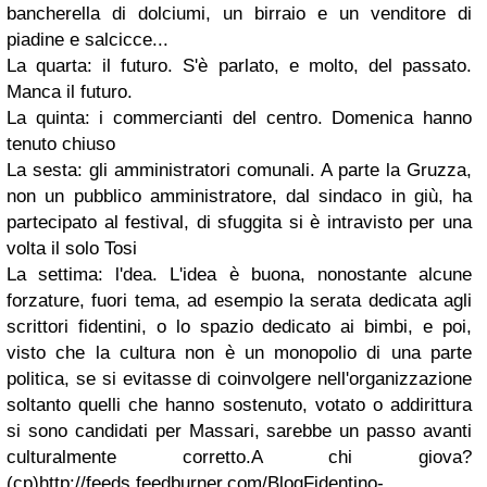
bancherella di dolciumi, un birraio e un venditore di
piadine e salcicce...
La quarta: il futuro. S'è parlato, e molto, del passato.
Manca il futuro.
La quinta: i commercianti del centro. Domenica hanno
tenuto chiuso
La sesta: gli amministratori comunali. A parte la Gruzza,
non un pubblico amministratore, dal sindaco in giù, ha
partecipato al festival, di sfuggita si è intravisto per una
volta il solo Tosi
La settima: l'dea. L'idea è buona, nonostante alcune
forzature, fuori tema, ad esempio la serata dedicata agli
scrittori fidentini, o lo spazio dedicato ai bimbi, e poi,
visto che la cultura non è un monopolio di una parte
politica, se si evitasse di coinvolgere nell'organizzazione
soltanto quelli che hanno sostenuto, votato o addirittura
si sono candidati per Massari, sarebbe un passo avanti
culturalmente corretto.A chi giova?
(cp)
http://feeds.feedburner.com/BlogFidentino-