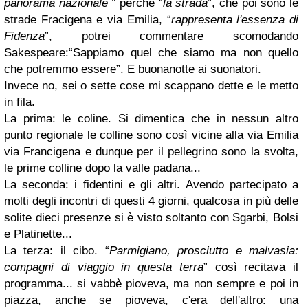
panorama nazionale
” perché “
la strada
”, che poi sono le
strade Fracigena e via Emilia, “
rappresenta l'essenza di
Fidenza
”, potrei commentare scomodando
Sakespeare:“Sappiamo quel che siamo ma non quello
che potremmo essere”. E buonanotte ai suonatori.
Invece no, sei o sette cose mi scappano dette e le metto
in fila.
La prima: le coline. Si dimentica che in nessun altro
punto regionale le colline sono così vicine alla via Emilia
via Francigena e dunque per il pellegrino sono la svolta,
le prime colline dopo la valle padana...
La seconda: i fidentini e gli altri. Avendo partecipato a
molti degli incontri di questi 4 giorni, qualcosa in più delle
solite dieci presenze si è visto soltanto con Sgarbi, Bolsi
e Platinette...
La terza: il cibo. “
Parmigiano, prosciutto e malvasia:
compagni di viaggio in questa terra
” così recitava il
programma... si vabbè pioveva, ma non sempre e poi in
piazza, anche se pioveva, c'era dell'altro: una