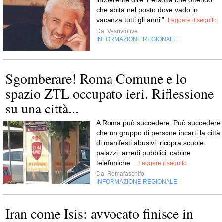
incoerente dire ‘Persona che offendo
che abita nel posto dove vado in
vacanza tutti gli anni'”.
Leggere il seguito
Da
Vesuviolive
INFORMAZIONE REGIONALE
Sgomberare! Roma Comune e lo
spazio ZTL occupato ieri. Riflessione
su una città...
A Roma può succedere. Può succedere
che un gruppo di persone incarti la città
di manifesti abusivi, ricopra scuole,
palazzi, arredi pubblici, cabine
telefoniche...
Leggere il seguito
Da
Romafaschifo
INFORMAZIONE REGIONALE
Iran come Isis: avvocato finisce in