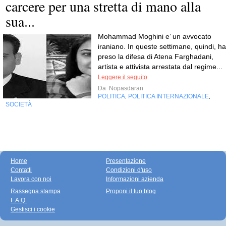
carcere per una stretta di mano alla
sua...
Mohammad Moghini e’ un avvocato
iraniano. In queste settimane, quindi, ha
preso la difesa di Atena Farghadani,
artista e attivista arrestata dal regime...
Leggere il seguito
Da
Nopasdaran
POLITICA
POLITICA INTERNAZIONALE
,
,
SOCIETÀ
Home
Presentazione
Contatti
Condizioni d'uso
Lavora con noi
Informazioni azienda
Rassegna stampa
Proponi il tuo blog
F.A.Q.
Gestisci i cookie