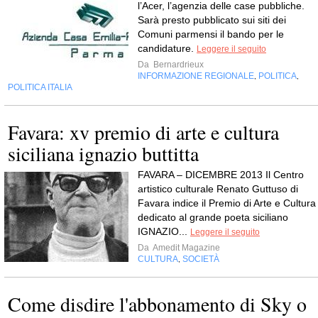
l’Acer, l’agenzia delle case pubbliche.
Sarà presto pubblicato sui siti dei
Comuni parmensi il bando per le
candidature.
Leggere il seguito
Da
Bernardrieux
INFORMAZIONE REGIONALE
POLITICA
,
,
POLITICA ITALIA
Favara: xv premio di arte e cultura
siciliana ignazio buttitta
FAVARA – DICEMBRE 2013 Il Centro
artistico culturale Renato Guttuso di
Favara indice il Premio di Arte e Cultura
dedicato al grande poeta siciliano
IGNAZIO...
Leggere il seguito
Da
Amedit Magazine
CULTURA
SOCIETÀ
,
Come disdire l'abbonamento di Sky o