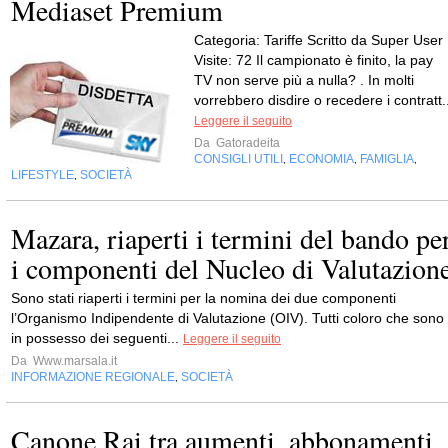
Mediaset Premium
Categoria: Tariffe Scritto da Super User
Visite: 72 Il campionato è finito, la pay
TV non serve più a nulla? . In molti
vorrebbero disdire o recedere i contratt..
Leggere il seguito
Da
Gatoradeita
CONSIGLI UTILI
ECONOMIA
FAMIGLIA
,
,
,
LIFESTYLE
SOCIETÀ
,
Mazara, riaperti i termini del bando pe
i componenti del Nucleo di Valutazion
Sono stati riaperti i termini per la nomina dei due componenti
l’Organismo Indipendente di Valutazione (OIV). Tutti coloro che sono
in possesso dei seguenti...
Leggere il seguito
Da
Www.marsala.it
INFORMAZIONE REGIONALE
SOCIETÀ
,
Canone Rai tra aumenti, abbonamenti,