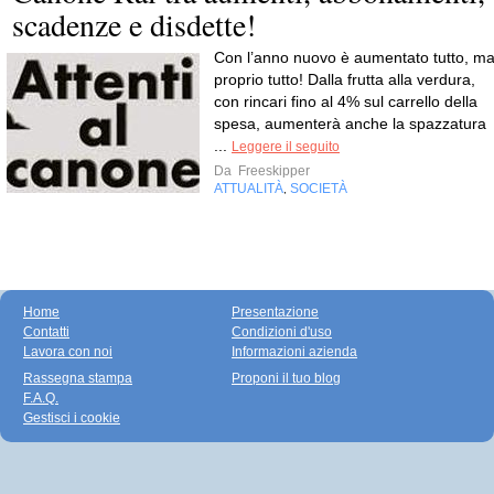
scadenze e disdette!
Con l’anno nuovo è aumentato tutto, m
proprio tutto! Dalla frutta alla verdura,
con rincari fino al 4% sul carrello della
spesa, aumenterà anche la spazzatura
...
Leggere il seguito
Da
Freeskipper
ATTUALITÀ
SOCIETÀ
,
Home
Presentazione
Contatti
Condizioni d'uso
Lavora con noi
Informazioni azienda
Rassegna stampa
Proponi il tuo blog
F.A.Q.
Gestisci i cookie