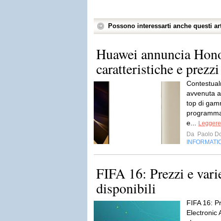
Possono interessarti anche questi art
Huawei annuncia Hono
caratteristiche e prezzi
Contestual
avvenuta a
top di gam
programmato
e...
Leggere 
Da
Paolo Do
INFORMATI
FIFA 16: Prezzi e vari
disponibili
FIFA 16: Pr
Electronic 