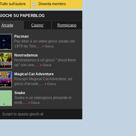
Tutto sull'autore
Diventa membro
 GIOCHI SU PAPERBLOG
Arcade
Casino'
Rompicapo
Pacman
Pac-Man é un video gioco creato nel
1979 da Toru......
Gioca
Nostradamus
Nostradamus è un gioco " shoot them
up" con una......
Gioca
Magical Cat Adventure
Riscopri Magical Cat Adventure, un
gioco d'arcade......
Gioca
Snake
Snake è un videogioco presente in
molti......
Gioca
Scopri lo spazio giochi di