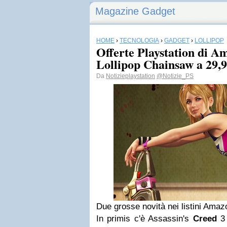
Magazine Gadget
HOME
›
TECNOLOGIA
›
GADGET
›
LOLLIPOP
Offerte Playstation di Am
Lollipop Chainsaw a 29,9
Da
Notizieplaystation
@Notizie_PS
Due grosse novità nei listini Amazo
In primis c'è Assassin's
Creed
3 