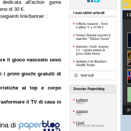
a dedicata all'action game
eno di 30 €.
I suoi ultimi articoli
I
 seguenti link/banner :
Offerta Amazon : Soul
Calibur V a 19.98 €
Namco Bandai registra il
marchio "Tekken Arena"
Injustice: Gods Among
Us : i primi minuti di
gioco della Storia
re il gioco nascosto uovo
Splinter Cell Blacklist :
Stealth Trailer
i primi giochi gratuiti di
Vedi tutti
eristiche al top e corpo
Dossier Paperblog
Lollipop
asformare il TV di casa in
Attori
Amazon
Siti
Creed
ina di
Musicisti Stranieri