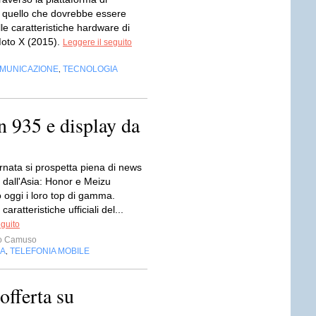
quello che dovrebbe essere
lle caratteristiche hardware di
oto X (2015).
Leggere il seguito
OMUNICAZIONE
TECNOLOGIA
,
n 935 e display da
rnata si prospetta piena di news
 dall'Asia: Honor e Meizu
 oggi i loro top di gamma.
aratteristiche ufficiali del...
eguito
o Camuso
IA
TELEFONIA MOBILE
,
fferta su