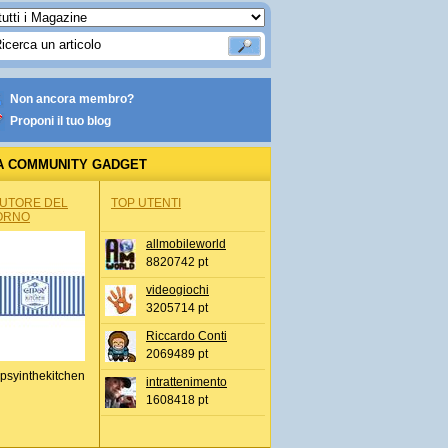
Non ancora membro?
Proponi il tuo blog
A COMMUNITY GADGET
AUTORE DEL
TOP UTENTI
ORNO
allmobileworld
8820742 pt
videogiochi
3205714 pt
Riccardo Conti
2069489 pt
psyinthekitchen
intrattenimento
1608418 pt