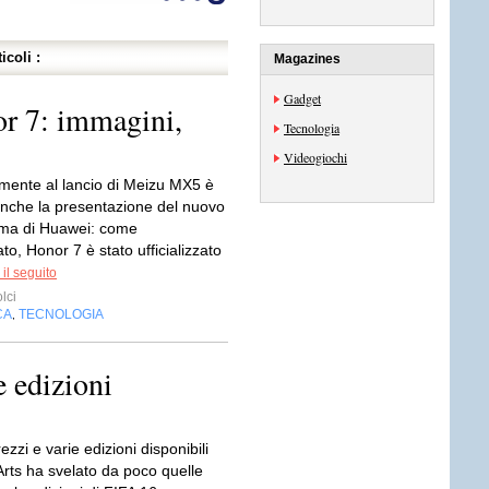
icoli :
Magazines
Gadget
r 7: immagini,
Tecnologia
Videogiochi
mente al lancio di Meizu MX5 è
nche la presentazione del nuovo
ma di Huawei: come
, Honor 7 è stato ufficializzato
il seguito
lci
CA
TECNOLOGIA
,
e edizioni
ezzi e varie edizioni disponibili
Arts ha svelato da poco quelle