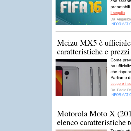
che saranno
prenotabili 
il seguito
Da
Angaribl
INFORMATI
Meizu MX5 è ufficiale
caratteristiche e prezzi
Come preve
ha ufficial
che rispon
Parliamo di
Leggere il s
Da
Paolo Do
INFORMATI
Motorola Moto X (2015
elenco caratteristiche 
Trapela att