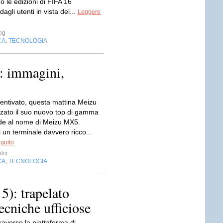
 le edizioni di FIFA 16
dagli utenti in vista del...
Leggere
og
CA
TECNOLOGIA
,
: immagini,
ntivato, questa mattina Meizu
izzato il suo nuovo top di gamma
de al nome di Meizu MX5.
 un terminale davvero ricco...
eguito
lci
CA
TECNOLOGIA
,
): trapelato
tecniche ufficiose
raverso la piattaforma di