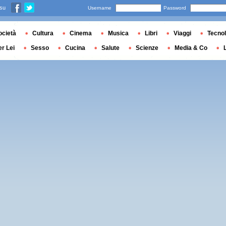
 su
Username
Password
ocietà
Cultura
Cinema
Musica
Libri
Viaggi
Tecnol
er Lei
Sesso
Cucina
Salute
Scienze
Media & Co