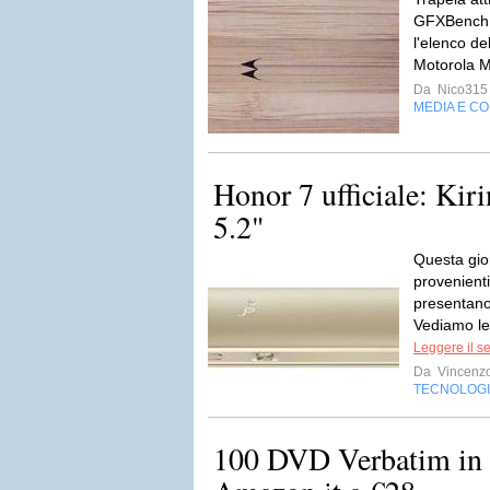
GFXBench 
l'elenco de
Motorola M
Da
Nico315
MEDIA E C
Honor 7 ufficiale: Kiri
5.2"
Questa gio
provenienti
presentano
Vediamo le c
Leggere il s
Da
Vincenz
TECNOLOG
100 DVD Verbatim in o