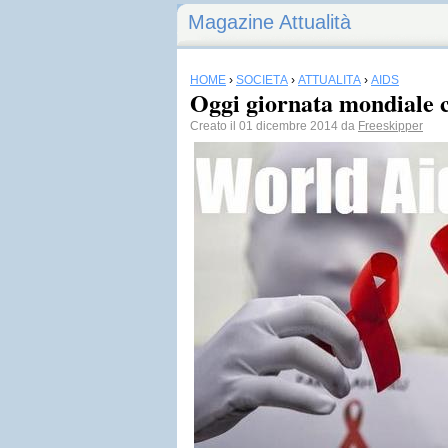
Magazine Attualità
HOME
›
SOCIETÀ
›
ATTUALITÀ
›
AIDS
Oggi giornata mondiale c
Creato il 01 dicembre 2014 da
Freeskipper