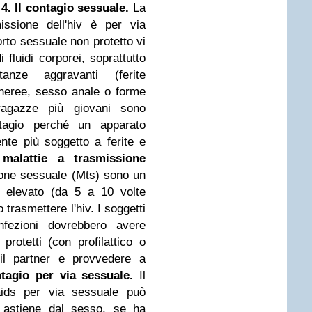
.
4. Il contagio sessuale.
La
issione dell'hiv è per via
rto sessuale non protetto vi
fluidi corporei, soprattutto
anze aggravanti (ferite
veneree, sesso anale o forme
 ragazze più giovani sono
ntagio perché un apparato
nte più soggetto a ferite e
 malattie a trasmissione
ione sessuale (Mts) sono un
te elevato (da 5 a 10 volte
 trasmettere l'hiv. I soggetti
nfezioni dovrebbero avere
protetti (con profilattico o
 il partner e provvedere a
tagio per via sessuale.
Il
/aids per via sessuale può
i astiene dal sesso, se ha