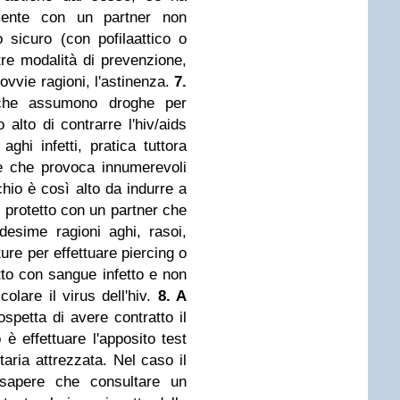
amente con un partner non
o sicuro (con pofilaattico o
re modalità di prevenzione,
ovvie ragioni, l'astinenza.
7.
che assumono droghe per
 alto di contrarre l'hiv/aids
ghi infetti, pratica tuttora
 e che provoca innumerevoli
schio è così alto da indurre a
 protetto con un partner che
desime ragioni aghi, rasoi,
ure per effettuare piercing o
tto con sangue infetto e non
colare il virus dell'hiv.
8. A
petta di avere contratto il
 è effettuare l'apposito test
taria attrezzata. Nel caso il
sapere che consultare un