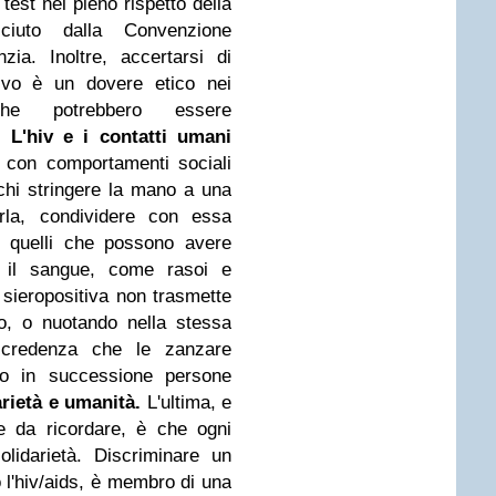
 test nel pieno rispetto della
ciuto dalla Convenzione
anzia. Inoltre, accertarsi di
ivo è un dovere etico nei
che potrebbero essere
. L'hiv e i contatti umani
a con comportamenti sociali
ischi stringere la mano a una
arla, condividere con essa
nne quelli che possono avere
n il sangue, come rasoi e
 sieropositiva non trasmette
do, o nuotando nella stessa
 credenza che le zanzare
do in successione persone
arietà e umanità.
L'ultima, e
e da ricordare, è che ogni
lidarietà. Discriminare un
l'hiv/aids, è membro di una