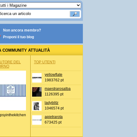
Non ancora membro?
Proponi il tuo blog
A COMMUNITY ATTUALITÀ
AUTORE DEL
TOP UTENTI
ORNO
yellowflate
1983762 pt
maestrarosalba
1126395 pt
ladyblitz
1046574 pt
psyinthekitchen
apietrarota
673425 pt