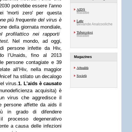
 2030 potrebbe essere l'anno
AIDS
ei 'morti zero' per questa
Malattie
ne più frequente del virus è
Latte
Bevande Analcooliche
one della giornata mondiale,
Tubercolosi
profilattico nei rapporti
Malattie
test.
Nel mondo, ad oggi,
 di persone infette da Hiv,
do l’Unaids, fino al 2013
Magazines
 le persone contagiate e 39
Attualità
elate all’Hiv, nella maggior
Società
Unicef ha stilato un decalogo
el virus.
1. L'aids è causato
unodeficienza acquisita) è
 un virus che aggredisce il
 persone affette da aids il
ù in grado di difendere
 il processo degenerativo
ente a causa delle infezioni