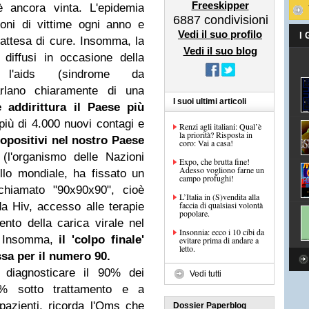
Freeskipper
è ancora vinta. L'epidemia
6887
condivisioni
ioni di vittime ogni anno e
Vedi il suo profilo
I
 attesa di cure. Insomma, la
Vedi il suo blog
, diffusi in occasione della
 l'aids (sindrome da
arlano chiaramente di una
I suoi ultimi articoli
è addirittura il Paese più
iù di 4.000 nuovi contagi e
Renzi agli italiani: Qual’è
la priorità? Risposta in
eropositivi nel nostro Paese
coro: Vai a casa!
 (l'organismo delle Nazioni
Expo, che brutta fine!
Adesso vogliono farne un
vello mondiale, ha fissato un
campo profughi!
chiamato "90x90x90", cioè
L’Italia in (S)vendita alla
faccia di qualsiasi volontà
da Hiv, accesso alle terapie
popolare.
nto della carica virale nel
Insonnia: ecco i 10 cibi da
à. Insomma,
il 'colpo finale'
evitare prima di andare a
letto.
ssa per il numero 90.
 diagnosticare il 90% dei
Vedi tutti
90% sotto trattamento e a
pazienti, ricorda l'Oms che
Dossier Paperblog