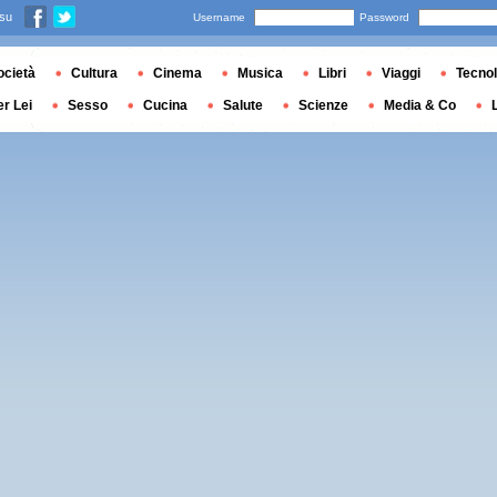
 su
Username
Password
ocietà
Cultura
Cinema
Musica
Libri
Viaggi
Tecnol
er Lei
Sesso
Cucina
Salute
Scienze
Media & Co