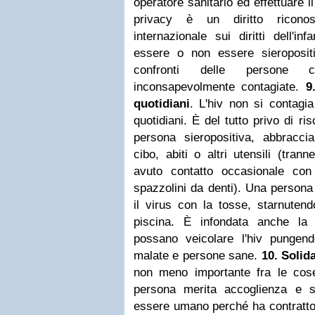
operatore sanitario ed effettuare il
privacy è un diritto riconos
internazionale sui diritti dell'inf
essere o non essere sieroposit
confronti delle persone 
inconsapevolmente contagiate.
9
quotidiani
. L'hiv non si contagi
quotidiani. È del tutto privo di r
persona sieropositiva, abbracci
cibo, abiti o altri utensili (tra
avuto contatto occasionale co
spazzolini da denti). Una persona
il virus con la tosse, starnuten
piscina. È infondata anche la
possano veicolare l'hiv pungen
malate e persone sane.
10. Solid
non meno importante fra le cos
persona merita accoglienza e so
essere umano perché ha contratto 