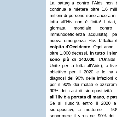
La battaglia contro l'Aids non 
continua a mietere oltre 1,6 mil
milioni di persone sono ancora in
lotta all'Hiv non è finita! I dati
giornata mondiale contro
immunodeficienza acquisita), p
nuova emergenza Hiv.
L'Italia 
colpito d'Occidente.
Ogni anno, p
oltre 1.000 decessi.
In tutto i si
sono più di 140.000.
L'Unaids
Unite per la lotta all'Aids), a li
obiettivo per il 2020 e lo ha 
diagnosi del 90% delle infezioni 
per il 90% dei malati e azzerame
90% dei casi di sieropositivit
all'Hiv è a portata di mano, e pa
Se si riuscirà entro il 2020 a
sieropositivi, a metterne il 
sopprimere il virus nel 90% dei 