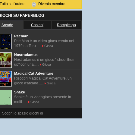
Tutto sull'autore
Diventa membro
 GIOCHI SU PAPERBLOG
Arcade
Casino'
Rompicapo
Pacman
Pac-Man é un video gioco creato nel
1979 da Toru......
Gioca
Nostradamus
Nostradamus è un gioco " shoot them
up" con una......
Gioca
Magical Cat Adventure
Riscopri Magical Cat Adventure, un
gioco d'arcade......
Gioca
Snake
Snake è un videogioco presente in
molti......
Gioca
Scopri lo spazio giochi di