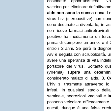
cosiddette "opportunistiche".
vaccino per eliminare definitivame
aids non sono la stessa cosa.
Le
virus hiv (sieropositive) non so
sono destinate a diventarlo, in a
non riceve farmaci antiretroviral
positivo ha mediamente un terzo 
prima di compiere un anno, e il 5
entro i 2 anni, Se però la diagno
Arv è seguita con scrupolosità, u
avere una speranza di vita indef
portatore del virus. Soltanto quan
(viremia) supera una determin
considerato malato di aids.
3. C
L'hiv si trasmette attraverso lo
infetti, in qualsiasi stadio dell
seminale, secrezioni vaginali e
la
possono veicolare efficacemente i
questi, dunque è una falsa crede