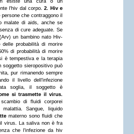
 Non esiste una cura o un
nte l'hiv dal corpo.
2. Hiv e
 persone che contraggono il
no malate di aids, anche se
ssenza di cure adeguate. Se
i (Arv) un bambino nato Hiv-
delle probabilità di morire
0% di probabilità di morire
si è tempestiva e la terapia
n soggetto sieropositivo può
inita, pur rimanendo sempre
do il livello dell'infezione
ata soglia, il soggetto è
ome si trasmette il virus.
 scambio di fluidi corporei
a malattia. Sangue, liquido
tte
materno sono fluidi che
l virus. La saliva non è fra
nza che l'infezione da hiv