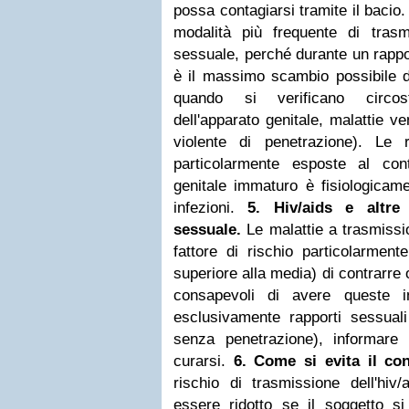
possa contagiarsi tramite il bacio
modalità più frequente di trasm
sessuale, perché durante un rappo
è il massimo scambio possibile di 
quando si verificano circost
dell'apparato genitale, malattie 
violente di penetrazione). Le
particolarmente esposte al co
genitale immaturo è fisiologicame
infezioni.
5. Hiv/aids e altre
sessuale.
Le malattie a trasmiss
fattore di rischio particolarmen
superiore alla media) di contrarre o
consapevoli di avere queste i
esclusivamente rapporti sessuali 
senza penetrazione), informare
curarsi.
6. Come si evita il con
rischio di trasmissione dell'hiv
essere ridotto se il soggetto s