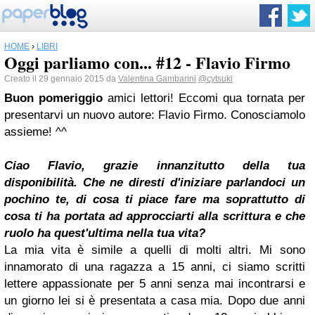
HOME
›
LIBRI
Oggi parliamo con... #12 - Flavio Firmo
Creato il 29 gennaio 2015 da
Valentina Gambarini
@cytsuki
Buon pomeriggio
amici lettori! Eccomi qua tornata per
presentarvi un nuovo autore: Flavio Firmo. Conosciamolo
assieme! ^^
Ciao Flavio, grazie innanzitutto della tua
disponibilità. Che ne diresti d'iniziare parlandoci un
pochino te, di cosa ti piace fare ma soprattutto di
cosa ti ha portata ad approcciarti alla scrittura e che
ruolo ha quest'ultima nella tua vita?
La mia vita è simile a quelli di molti altri. Mi sono
innamorato di una ragazza a 15 anni, ci siamo scritti
lettere appassionate per 5 anni senza mai incontrarsi e
un giorno lei si è presentata a casa mia. Dopo due anni