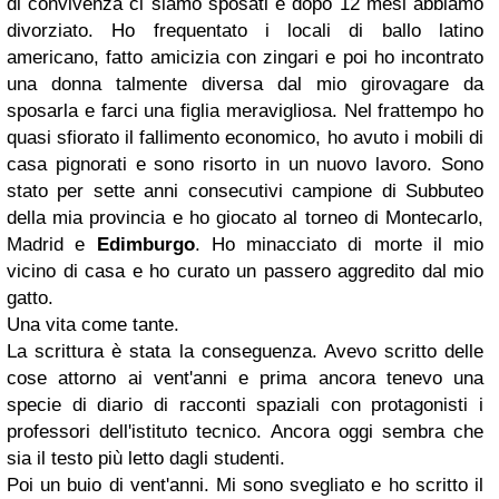
di convivenza ci siamo sposati e dopo 12 mesi abbiamo
divorziato. Ho frequentato i locali di ballo latino
americano, fatto amicizia con zingari e poi ho incontrato
una donna talmente diversa dal mio girovagare da
sposarla e farci una figlia meravigliosa. Nel frattempo ho
quasi sfiorato il fallimento economico, ho avuto i mobili di
casa pignorati e sono risorto in un nuovo lavoro. Sono
stato per sette anni consecutivi campione di Subbuteo
della mia provincia e ho giocato al torneo di Montecarlo,
Madrid e
Edimburgo
. Ho minacciato di morte il mio
vicino di casa e ho curato un passero aggredito dal mio
gatto.
Una vita come tante.
La scrittura è stata la conseguenza. Avevo scritto delle
cose attorno ai vent'anni e prima ancora tenevo una
specie di diario di racconti spaziali con protagonisti i
professori dell'istituto tecnico. Ancora oggi sembra che
sia il testo più letto dagli studenti.
Poi un buio di vent'anni. Mi sono svegliato e ho scritto il