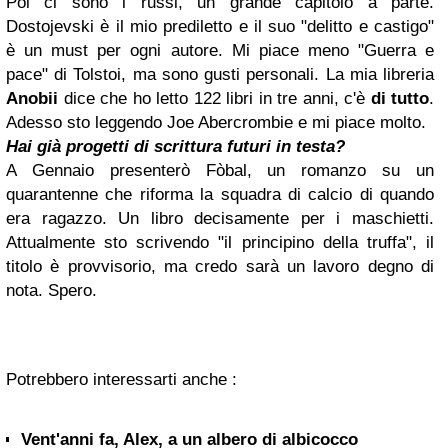
Poi ci sono i russi, un grande capitolo a parte.
Dostojevski è il mio prediletto e il suo "delitto e castigo"
è un must per ogni autore. Mi piace meno "Guerra e
pace" di Tolstoi, ma sono gusti personali. La mia libreria
Anobii
dice che ho letto 122 libri in tre anni, c'è
di tutto
.
Adesso sto leggendo Joe Abercrombie e mi piace molto.
Hai già progetti di scrittura futuri in testa?
A Gennaio presenterò Fòbal, un romanzo su un
quarantenne che riforma la squadra di calcio di quando
era ragazzo. Un libro decisamente per i maschietti.
Attualmente sto scrivendo "il principino della truffa", il
titolo è provvisorio, ma credo sarà un lavoro degno di
nota. Spero.
Potrebbero interessarti anche :
Vent'anni fa, Alex, a un albero di albicocco