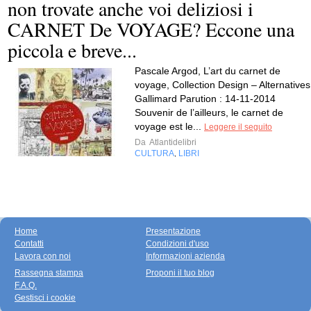
non trovate anche voi deliziosi i
CARNET De VOYAGE? Eccone una
piccola e breve...
Pascale Argod, L’art du carnet de
voyage, Collection Design – Alternatives
Gallimard Parution : 14-11-2014
Souvenir de l’ailleurs, le carnet de
voyage est le...
Leggere il seguito
Da
Atlantidelibri
CULTURA
LIBRI
,
Home
Presentazione
Contatti
Condizioni d'uso
Lavora con noi
Informazioni azienda
Rassegna stampa
Proponi il tuo blog
F.A.Q.
Gestisci i cookie