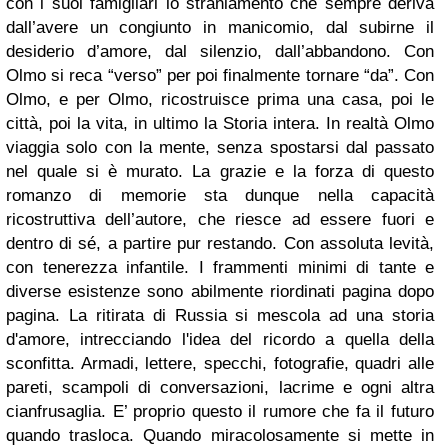
con i suoi famigliari lo straniamento che sempre deriva
dall’avere un congiunto in manicomio, dal subirne il
desiderio d’amore, dal silenzio, dall’abbandono. Con
Olmo si reca “verso” per poi finalmente tornare “da”. Con
Olmo, e per Olmo, ricostruisce prima una casa, poi le
città, poi la vita, in ultimo la Storia intera. In realtà Olmo
viaggia solo con la mente, senza spostarsi dal passato
nel quale si è murato. La grazie e la forza di questo
romanzo di memorie sta dunque nella capacità
ricostruttiva dell’autore, che riesce ad essere fuori e
dentro di sé, a partire pur restando. Con assoluta levità,
con tenerezza infantile. I frammenti minimi di tante e
diverse esistenze sono abilmente riordinati pagina dopo
pagina. La ritirata di Russia si mescola ad una storia
d'amore, intrecciando l'idea del ricordo a quella della
sconfitta. Armadi, lettere, specchi, fotografie, quadri alle
pareti, scampoli di conversazioni, lacrime e ogni altra
cianfrusaglia. E’ proprio questo il rumore che fa il futuro
quando trasloca. Quando miracolosamente si mette in