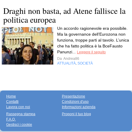
Draghi non basta, ad Atene fallisce la
politica europea
Un accordo ragionevole era possibile.
Ma la governance dell’Eurozona non
funziona, troppe parti al tavolo. L’unica
che ha fatto politica è la BceFausto
Panunzi...
Leggere il seguito
Da
Andrea86
ATTUALITÀ
SOCIETÀ
,
Home
Presentazione
Contatti
Condizioni d'uso
Lavora con noi
Informazioni azienda
Rassegna stampa
Proponi il tuo blog
F.A.Q.
Gestisci i cookie