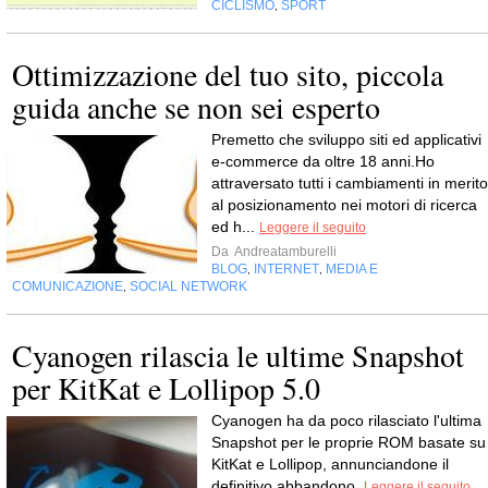
CICLISMO
SPORT
,
Ottimizzazione del tuo sito, piccola
guida anche se non sei esperto
Premetto che sviluppo siti ed applicativi
e-commerce da oltre 18 anni.Ho
attraversato tutti i cambiamenti in merito
al posizionamento nei motori di ricerca
ed h...
Leggere il seguito
Da
Andreatamburelli
BLOG
INTERNET
MEDIA E
,
,
COMUNICAZIONE
SOCIAL NETWORK
,
Cyanogen rilascia le ultime Snapshot
per KitKat e Lollipop 5.0
Cyanogen ha da poco rilasciato l'ultima
Snapshot per le proprie ROM basate su
KitKat e Lollipop, annunciandone il
definitivo abbandono.
Leggere il seguito