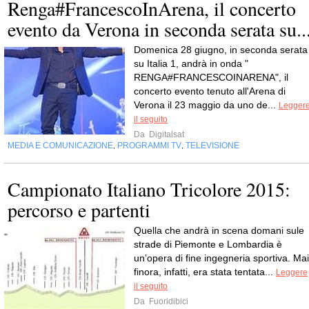
Renga#FrancescoInArena, il concerto
evento da Verona in seconda serata su..
Domenica 28 giugno, in seconda serata
su Italia 1, andrà in onda "
RENGA#FRANCESCOINARENA", il
concerto evento tenuto all'Arena di
Verona il 23 maggio da uno de...
Legger
il seguito
Da
Digitalsat
MEDIA E COMUNICAZIONE
PROGRAMMI TV
TELEVISIONE
,
,
Campionato Italiano Tricolore 2015:
percorso e partenti
Quella che andrà in scena domani sule
strade di Piemonte e Lombardia è
un’opera di fine ingegneria sportiva. Mai
finora, infatti, era stata tentata...
Leggere
il seguito
Da
Fuoridibici